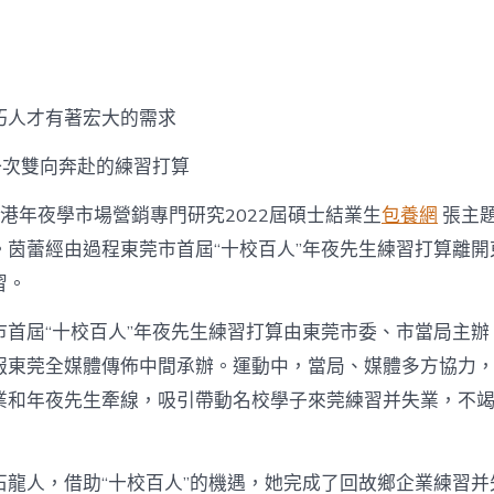
巧人才有著宏大的需求
一次雙向奔赴的練習打算
港年夜學市場營銷專門研究2022屆碩士結業生
包養網
張主
。茵蕾經由過程東莞市首屆“十校百人”年夜先生練習打算離開
習。
市首屆“十校百人”年夜先生練習打算由東莞市委、市當局主辦
報東莞全媒體傳佈中間承辦。運動中，當局、媒體多方協力
業和年夜先生牽線，吸引帶動名校學子來莞練習并失業，不
石龍人，借助“十校百人”的機遇，她完成了回故鄉企業練習并