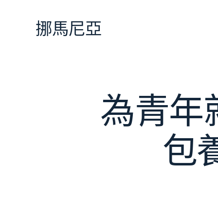
跳
至
挪馬尼亞
主
要
內
容
為青年
包