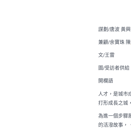
謀劃/唐波 黃
兼顧/余寶珠 陳
文/王雷
圖/受訪者供給
開欄語
人才，是城市
打形成長之城
為進一個步驟
的活潑故事，