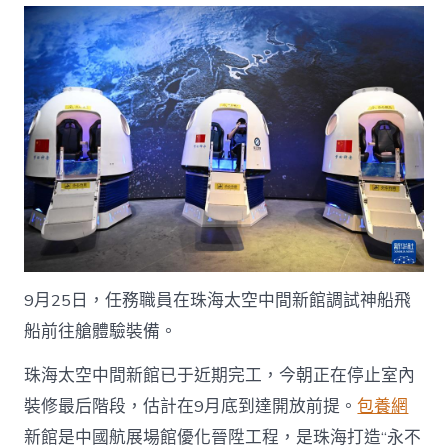
太
空
中
間
新
館
行
將
開
放
查
包
養
app_
中
9月25日，任務職員在珠海太空中間新館調試神船飛
國
網〉
船前往艙體驗裝備。
中
珠海太空中間新館已于近期完工，今朝正在停止室內
裝修最后階段，估計在9月底到達開放前提。
包養網
新館是中國航展場館優化晉陞工程，是珠海打造“永不