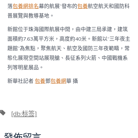
落
包養網排名
幕的航展”發布的
包養
航空航天和國防科
普展覽與教導基地。
新館位于珠海國際航展中間，由中建三局承建，建筑
面積約7.63萬平方米，高度約40米。新館以“三年夜主
題館”為焦點，聚焦航天、航空及國防三年夜範疇，常
態化展現空間站展現艙、長征系列火箭、中國戰機系
列等明星展品。
新華社記者
包養
鄧
包養網
華 攝
標
[db:标签]
籤