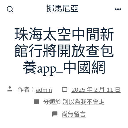
跳
挪馬尼亞
至
搜
選
尋
單
主
切
珠海太空中間新
要
換
開
內
關
館行將開放查包
容
養app_中國網
發
文
作者：
admin
2025 年 2 月 11 日
表
章
日
作
分
分類於
別以為我不會走
期
者
類
在
尚無留言
〈珠
海