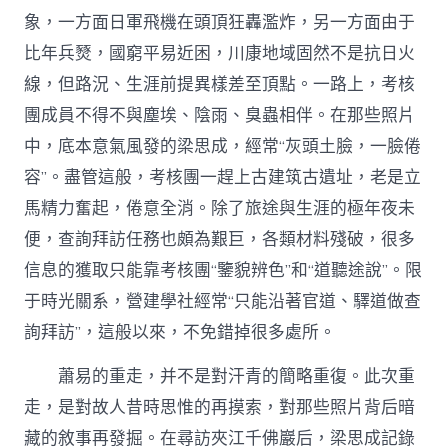
象，一方面日軍飛機在頭頂狂轟濫炸，另一方面由于
比年兵燹，國窮平易近困，川康地域固然不是抗日火
線，但路況、生涯前提異樣差至頂點。一路上，考核
團成員不得不與塵埃、陰雨、臭蟲相伴。在那些照片
中，底本意氣風發的梁思成，經常“灰頭土臉，一臉倦
容”。盡管這般，考核團一趕上古建筑古遺址，老是立
馬精力奮起，倦意全消。除了旅途與生涯的極年夜未
便，查詢拜訪任務也頗為艱巨，各類材料殘破，很多
信息的獲取只能靠考核團“鑒貌辨色”和“道聽途說”。限
于時光關系，營建學社經常“只能沿著官道、驛道做查
詢拜訪”，這般以來，不免錯掉很多處所。
蕭易的重走，并不是對汗青的簡略重復。此次重
走，是對故人昔時思惟的再摸索，對那些照片背后暗
藏的敘事再發掘。在尋訪夾江千佛巖后，梁思成記錄