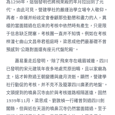
為1298年，這個發明也將飛來殿的年月拉回到了元
代”。由此可見，營建學社的嚴謹治學立場令人敬仰。
再者，命運并紛歧定會眷顧那些勤懇和盡力的人，異
樣的當面錯過在后來的考核中依然時有產生，只是限
于信息缺乏閉塞，考核團一直并不知情。例如在考核
梓潼七曲山文昌帝君祖庭時，梁思成他們最基礎不曾
預感到“公路對面還有座元代盤陀殿”。
蕭易重走后發明，“除了飛來寺在峨眉城邊，四川
已發明的宋元建筑年夜多地處荒原田疇，且以家廟為
主，這才幹熬過王朝變遷與歲月流逝。顯然，營建學
社行動促的考核，并不克不及籠罩四川廣袤的地盤”。
文頭提到的噴鼻沉寺由於與考核道路相隔甚遠，固然
1939年11月，梁思成、劉敦楨一行確曾到過四川劍
閣縣，但與近在天涯的噴鼻沉寺仍然當面錯過。至于