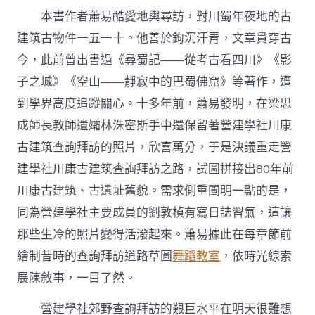
本書作者蕭易酷愛地輿尋訪，對川蜀年夜地的古
建筑古物件一五一十。他善於鉤沉汗青，文章貫穿古
今，此前曾出書過《尋蜀記——從考古看四川》《影
子之城》《空山——靜寂中的巴蜀佛窟》等著作，遭
到學界高度追蹤關心。十多年前，蕭易發明，在梁思
成師長教師遺孀林洙密斯手中還保留著營建學社川康
古建筑查詢拜訪的照片，欣喜萬分，于是決議重走營
建學社川康古建筑查詢拜訪之路，試圖拼接出80年前
川康古建筑、古遺址舊貌。需求側重闡明一點的是，
同為營建學社主要成員的劉敦楨有寫日誌習氣，這讓
那些生冷的照片變得活潑起來。蕭易據此在每章節前
繪制昔時的查詢拜訪道路草圖
舞蹈教室
，依時光線索
展陳敘事，一目了然。
營建學社郊野查詢拜訪的艱巨水平在明天很難想