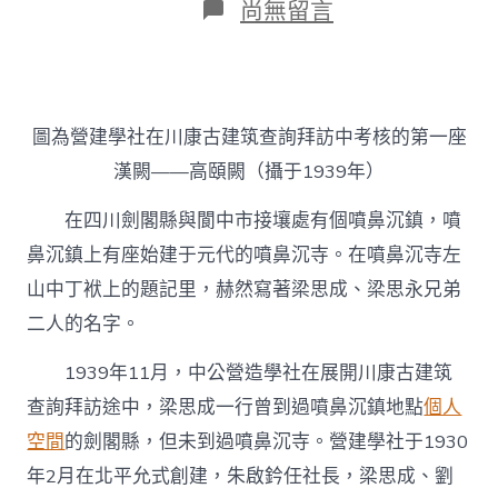
在
尚無留言
〈當
梁
思
成
錯
圖為營建學社在川康古建筑查詢拜訪中考核的第一座
過
了
漢闕——高頤闕（攝于1939年）
梁
思
在四川劍閣縣與閬中市接壤處有個噴鼻沉鎮，噴
成
–
鼻沉鎮上有座始建于元代的噴鼻沉寺。在噴鼻沉寺左
文
山中丁袱上的題記里，赫然寫著梁思成、梁思永兄弟
史-
找
二人的名字。
九
宮
1939年11月，中公營造學社在展開川康古建筑
格
共
查詢拜訪途中，梁思成一行曾到過噴鼻沉鎮地點
個人
享
空間
的劍閣縣，但未到過噴鼻沉寺。營建學社于1930
空
間-
年2月在北平允式創建，朱啟鈐任社長，梁思成、劉