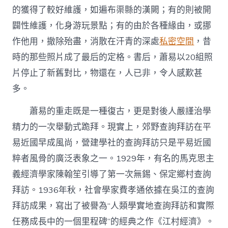
的獲得了較好維護，如遍布渠縣的漢闕；有的則被開
闢性維護，化身游玩景點；有的由於各種緣由，或挪
作他用，撤除殆盡，消散在汗青的深處
私密空間
，昔
時的那些照片成了最后的定格。書后，蕭易以20組照
片停止了新舊對比，物還在，人已非，令人感歎甚
多。
蕭易的重走既是一種復古，更是對後人嚴謹治學
精力的一次舉動式跪拜。現實上，郊野查詢拜訪在平
易近國早成風尚，營建學社的查詢拜訪只是平易近國
粹者風骨的廣泛表象之一。1929年，有名的馬克思主
義經濟學家陳翰笙引導了第一次無錫、保定鄉村查詢
拜訪。1936年秋，社會學家費孝通依據在吳江的查詢
拜訪成果，寫出了被譽為“人類學實地查詢拜訪和實際
任務成長中的一個里程碑”的經典之作《江村經濟》。