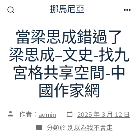
跳
挪馬尼亞
至
搜
選
尋
單
主
切
當梁思成錯過了
要
換
開
內
關
梁思成–文史-找九
容
宮格共享空間-中
國作家網
發
文
作者：
admin
2025 年 3 月 12 日
表
章
日
作
分
分類於
別以為我不會走
期
者
類