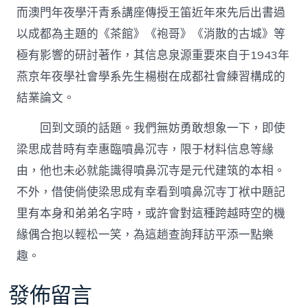
而澳門年夜學汗青系講座傳授王笛近年來先后出書過
以成都為主題的《茶館》《袍哥》《消散的古城》等
極有影響的研討著作，其信息泉源重要來自于1943年
燕京年夜學社會學系先生楊樹在成都社會練習構成的
結業論文。
回到文頭的話題。我們無妨勇敢想象一下，即使
梁思成昔時有幸惠臨噴鼻沉寺，限于材料信息等緣
由，他也未必就能識得噴鼻沉寺是元代建筑的本相。
不外，借使倘使梁思成有幸看到噴鼻沉寺丁袱中題記
里有本身和弟弟名字時，或許會對這種跨越時空的機
緣偶合抱以輕松一笑，為這趟查詢拜訪平添一點樂
趣。
發佈留言