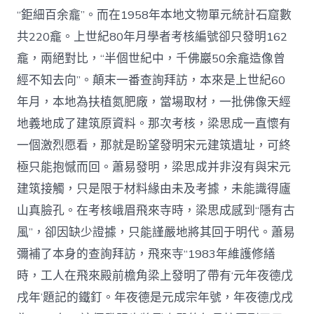
“鉅細百余龕”。而在1958年本地文物單元統計石窟數
共220龕。上世紀80年月學者考核編號卻只發明162
龕，兩絕對比，“半個世紀中，千佛巖50余龕造像曾
經不知去向”。顛末一番查詢拜訪，本來是上世紀60
年月，本地為扶植氮肥廠，當場取材，一批佛像天經
地義地成了建筑原資料。那次考核，梁思成一直懷有
一個激烈愿看，那就是盼望發明宋元建筑遺址，可終
極只能抱憾而回。蕭易發明，梁思成并非沒有與宋元
建筑接觸，只是限于材料緣由未及考據，未能識得廬
山真臉孔。在考核峨眉飛來寺時，梁思成感到“隱有古
風”，卻因缺少證據，只能謹嚴地將其回于明代。蕭易
彌補了本身的查詢拜訪，飛來寺“1983年維護修繕
時，工人在飛來殿前檐角梁上發明了帶有‘元年夜德戊
戌年’題記的鐵釘。年夜德是元成宗年號，年夜德戊戌