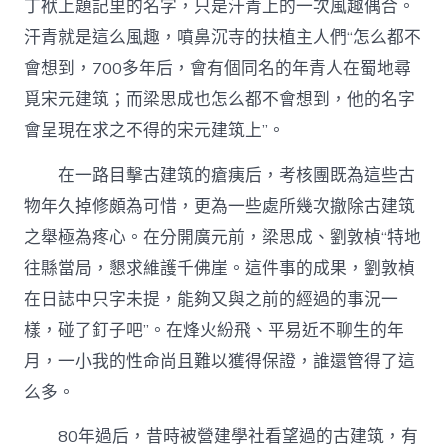
丁袱上題記里的名字，只是汗青上的一次風趣偶合。
汗青就是這么風趣，噴鼻沉寺的扶植主人們“怎么都不
會想到，700多年后，會有個同名的年青人在蜀地尋
覓宋元建筑；而梁思成也怎么都不會想到，他的名字
會呈現在求之不得的宋元建筑上”。
在一路目擊古建筑的瘡痍后，考核團既為這些古
物年久掉修頗為可惜，更為一些處所幾次撤除古建筑
之舉極為疼心。在分開廣元前，梁思成、劉敦楨“特地
往縣當局，懇求維護千佛崖。這件事的成果，劉敦楨
在日誌中只字未提，能夠又與之前的經過的事況一
樣，碰了釘子吧”。在烽火紛飛、平易近不聊生的年
月，一小我的性命尚且難以獲得保證，誰還管得了這
么多。
80年過后，昔時被營建學社看望過的古建筑，有