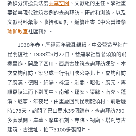
中
敦楨分辨擔負法度
共享空間
、文獻組的主任。學社重
國
作
要從事現代建筑實例的查詢拜訪、研討和測繪，以及
家
文獻材料彙集、收拾和研討，編纂出書《中公營造學
網〉
中
瑜伽教室
社匯刊》。
1938年春，歷經兩年戰亂輾轉，中公營造學社在
昆明復社。1939年8月27日，營建學社冒著頭頂的飛
機轟炸，開啟了四川、西康古建筑查詢拜訪運動。本
次查詢拜訪，梁思成一行沿川陜公路北上，查詢拜訪
了廣漢、德陽、綿陽、梓潼、劍閣、昭化、廣元，再
順嘉陵江而下到閬中、南部、蓬安、渠縣、南充、蓬
溪、遂寧、年夜足，由重慶回到昆明龍頭村，前后歷
時173天，訪問了巴山蜀水35個縣市，查詢拜訪730
多處漢闕、崖墓、摩崖石刻、寺院、祠廟、塔剎等古
建筑、古遺址，拍下3100多張照片。