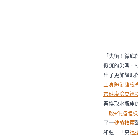
「失衡！徹底
低沉的尖叫。
出了更加耀眼
工身體健康檢
巿健康檢查
巡
票換取水瓶座
一般+供膳體檢
了一
健檢推薦
和弦。「只
巡