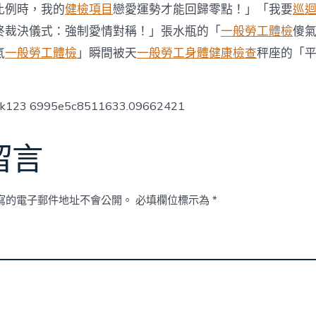
規
比例時，我的
健檢項目
戀愛運勢才能回歸零點！」「我要
巡
化
終裁決儀式：強制愛情對稱！」張水瓶的「
一般勞工體檢
傻
或
引
氣
一般勞工體檢
」瞬間被天
一般勞工身體健康檢查
秤座的「
發
濫
秀
傳
ck123 6995e5c8511633.09662421
醫
院
巡
留言
檢
用
問
題〉
寫的電子郵件地址不會公開。
必填欄位標示為
*
中