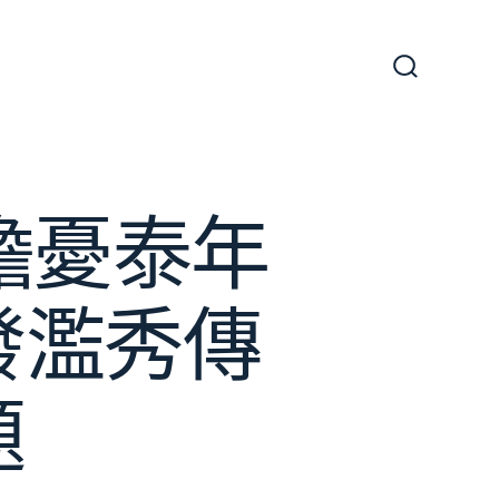
搜
尋
切
換
開
關
擔憂泰年
發濫秀傳
題