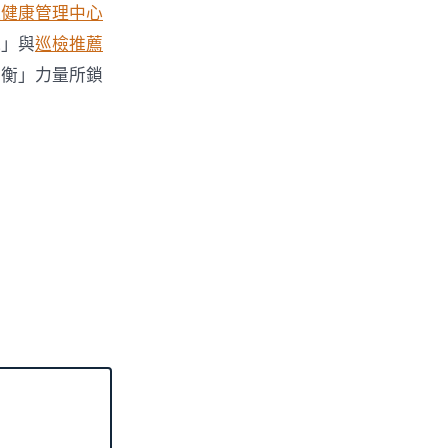
迴健康管理中心
氣」與
巡檢推薦
平衡」力量所鎖