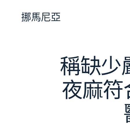
跳
至
挪馬尼亞
主
要
內
容
稱缺少
夜麻符