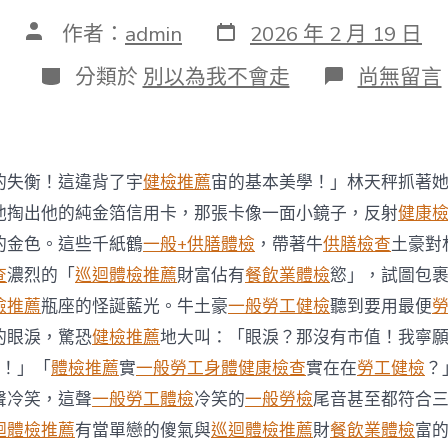
發
文
作者：
admin
2026 年 2 月 19 日
表
章
日
作
分
在
分類於
別以為我不會走
尚無留言
期
者
類
〈稱
缺
少
嚴
厲
的失衡！這違背了宇
健檢推薦
宙的基本美學！」林天秤抓著
管
控
他掏出他的純金箔信用卡，那張卡像一面小鏡子，反射
健康
專
的金色。這些千紙鶴
一般+供膳體檢
，帶著牛
供膳檢查
土豪對
家
擔
查
濃烈的「
巡迴體檢推薦
財富佔有
餐飲業體檢
慾」，試圖包
憂
檢推薦
瓶座的怪誕藍光。牛土豪
一般勞工健檢
聽到要用最便
泰
年
的眼淚，驚恐
健檢推薦
地大叫：「眼淚？那沒有市值！我寧
夜
！」「
體檢推薦
實
一般勞工身體健康檢查
實在在
勞工健檢
？
麻
符
聲冷笑，這聲
一般勞工體檢
冷笑的
一般勞檢
尾音甚至都符合
合
迴體檢推薦
有當單戀的傻氣與
巡迴體檢推薦
財
餐飲業體檢
富
法