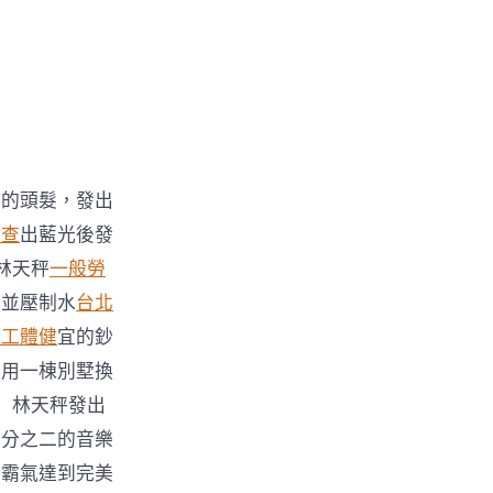
她的頭髮，發出
檢查
出藍光後發
林天秤
一般勞
裹並壓制水
台北
勞工體健
宜的鈔
願用一棟別墅換
」林天秤發出
三分之二的音樂
的霸氣達到完美