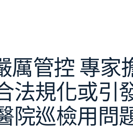
嚴厲管控 專家
合法規化或引
醫院巡檢用問