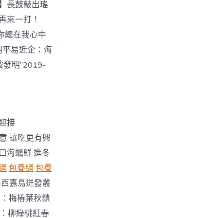
廳】長鼓敲出瑤
以再來一打！
事，你總在我心中
的文明平易近企：海
明”2019-
 迎接
拼創意 讓吃更有興
爽口海蠣鮮 進冬
網
包養網
包養
西嘉島迸發叢
：梅樁葉秋鎖
：柳綠桃紅春