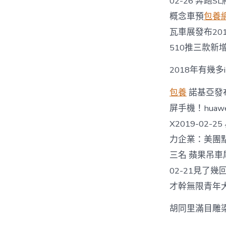
02-26 奔跑S
概念車預
包養
瓦車展發布2019
510推三款新增車
2018年有幾多
包養
諾基亞發布
屏手機！huawe
X2019-02
力企業：美團點
三名 蘋果吊車尾
02-21見了
才幹無限青年大眾
胡同里滿目雕