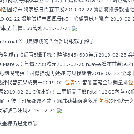
L將推兩款特殊版車型 本年3月正式表態2019-02-22 斯巴魯Viziv A
海〉
中
網
告圖發布 將表態日內瓦車展2019-02-22 寶馬將推多款插
-02-22 場地試駕春風風景ix5：底盤質感有驚喜 2019-02-2
型 售價5.58萬起2019-02-21
internet公司是賺錢的？翻翻財報就了解了
全球首款后置5攝手機：驍龍845+699美元2019-02-25 
iMate X：售價2299歐元2019-02-25 huawei發布首款5
-25 易到沒開張！司機提現再延遲 尋覓接盤者2019-02-22 
評代替蘋果成第一2019-02-
包養
22 智能音箱全球銷量排
包
2019-02-21 C位出道！三星折疊手機Fold：12GB內存+6
幾回面，彼此印象都還不錯。親戚勸著兩邊多聯
包養
冷門狀元
號已注銷2019-02-21
梁畫棟仍是北京嗎