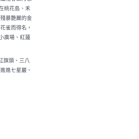
在桃花島、禾
是殘暴艷麗的金
禾花雀而得名，
”小廣場、紅蓮
紅旗頭、三八
錢進進七星巖、