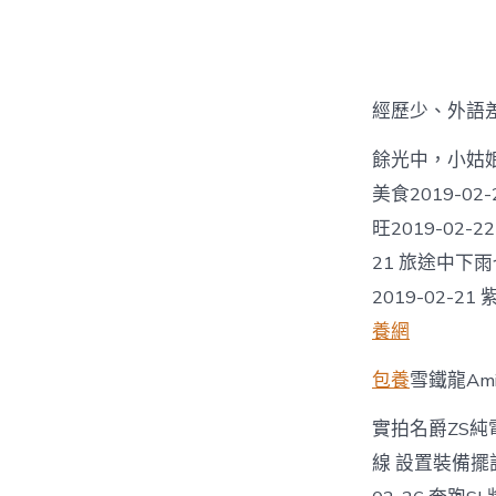
經歷少、外語
餘光中，小姑娘用
美食2019-02
旺2019-02-
21 旅途中下
2019-02-2
養網
包養
雪鐵龍Am
實拍名爵ZS純
線 設置裝備擺設