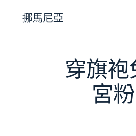
跳
至
挪馬尼亞
主
要
內
容
穿旗袍
宮粉