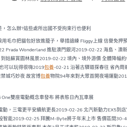
期
者
類
〈穿
旗
袍
免
費！
差，怎么辦?這些處所出國不受拘束行也便利
到
肇
毛巾把貓包好放進籠子，舉措諳練 Fliggy上線 信譽免押預訂j
慶
七
-22 Prada Wonderland 進駐澳門銀河2019-02-22 海
星
22 到姑蘇賞園林風景2019-02-22 境內、境外游價 全體降幅約50
巖
賞
雨也可以玩得很嗨2019
包養
-02-21 沿著古驛道探春往 省內
宮
1 紫禁城巧妙夜 故宮博
包養
物院94年來對大眾首開夜場運動2019
粉
紫
S
包
i One雙座電動概念車發布 將表態日內瓦車展
養
網
電動，三電更平安續航更長2019-02-26 北汽新動力EX5到
站
荊
智能2019-02-25 拜騰M-Byte將于年末上市 售價區間30-4
花