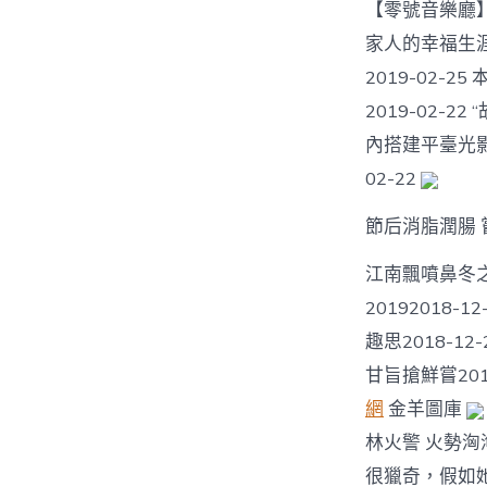
【零號音樂廳】
家人的幸福生涯
2019-02-
2019-02-
內搭建平臺光影傳
02-22
節后消脂潤腸 
江南飄噴鼻冬之味
20192018-
趣思2018-1
甘旨搶鮮嘗201
網
金羊圖庫
林火警 火勢洶
很獵奇，假如