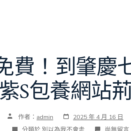
免費！到肇慶
紫S包養網站
發
文
作者：
admin
2025 年 4 月 16 日
表
章
日
作
分
在
分類於
別以為我不會走
尚無留言