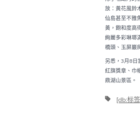
放：黃花風鈴
仙島甚至不雅
黃，飽和度高
絢麗多彩琳瑯
橋頭、玉屏巖
另悉，3月8日
紅旗獎章、巾
鼎湖山景區。
標
[db:标签
籤