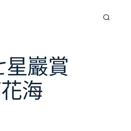
搜
尋
切
換
開
關
七星巖賞
荊花海