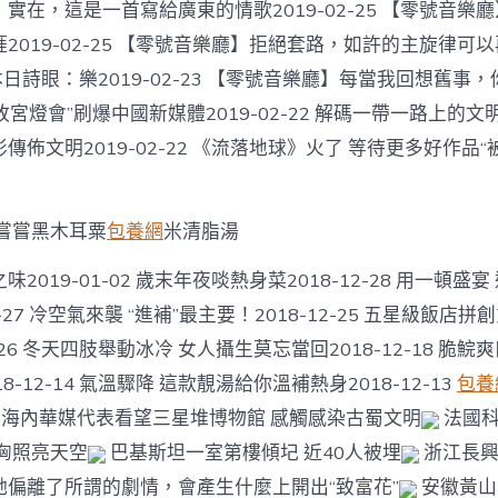
實在，這是一首寫給廣東的情歌2019-02-25 【零號音樂
2019-02-25 【零號音樂廳】拒絕套路，如許的主旋律可
25 本日詩眼：樂2019-02-23 【零號音樂廳】每當我回想舊
22 “故宮燈會”刷爆中國新媒體2019-02-22 解碼一帶一路上
佈文明2019-02-22 《流落地球》火了 等待更多好作品“被發
嘗嘗黑木耳粟
包養網
米清脂湯
2019-01-02 歲末年夜啖熱身菜2018-12-28 用一頓盛宴
12-27 冷空氣來襲 “進補”最主要！2018-12-25 五星級飯店
2-26 冬天四肢舉動冰冷 女人攝生莫忘當回2018-12-18 脆鯇
8-12-14 氣溫驟降 這款靚湯給你溫補熱身2018-12-13
包養
海內華媒代表看望三星堆博物館 感觸感染古蜀文明
法國科
洶照亮天空
巴基斯坦一室第樓傾圮 近40人被埋
浙江長興
她偏離了所謂的劇情，會產生什麼上開出“致富花”
安徽黃山