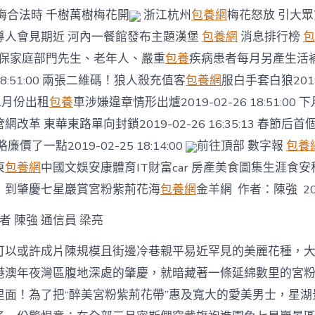
梅合法時 千樹萬樹梅花開
浙江杭州
包養網
梅花怒放 引大眾
導人會見期近 河內一餐館發布主題漢堡
包養網
消息排行榜
包
低保家庭部門先生、老年人、嚴重
包養
疾病患者每月另產生活補貼
 18:51:00 兩張二維碼！狼人殺充值客
包養網
服白手套白狼2019
廣州1月份出租
包養
車涉嫌違章情形出爐2019-02-26 18:51:00
改革 東華東路單向封鎖2019-02-26 16:35:13 春節后
價了一點2019-02-25 18:14:00
前往頂部 數字報
包養
東
包養網
中國文娛安康體育IT財富car 房產美食圖集生涯食
！到肇慶七星巖賞宮粉紫荊花海
包養網
金羊網 作者：陳強 2019
者 陳強 通信員 梁亮
可以或許成片陳規模且街邊冷巷親平易近罕見的美麗花種，
港澳年夜灣區腹地深處的肇慶，就暗藏著一條延綿數里的宮
里面！為了把“醉美宮粉紫荊花帶”惠及寬大的愛美男士，星湖