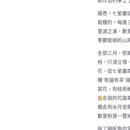
斯伴侶們奉上
據悉，七星巖
栽種的。每逢
里湖之濱，數
蔥鬱陡峭的山
全部三月，密
袍，只須立領
花，從七星巖
樓“熊貓有茶
賞花，到桂苑
養
走過的花路
橋走到水月宮
數里粉黛一覽
除了唱配角的