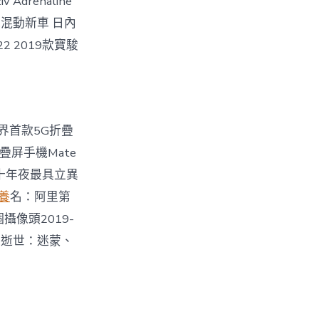
drenaline
電混動新車 日內
2 2019款寶駿
業界首款5G折疊
G折疊屏手機Mate
全球十年夜最具立異
養
名：阿里第
個攝像頭2019-
之逝世：迷蒙、