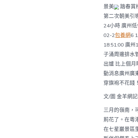
景美
踏春賞
第二次朝美引
24小時 廣州
02-2
包養網
6
18:51:00 
子涌周邊排水管網
出爐 比上個月略廉
動消息廣州廣
穿旗袍不花錢
文/圖 金羊網記
三月的嶺南，
荊花了。在粵
在七星巖景區