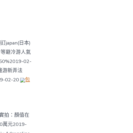
apan(日本)
島、澳新等避冷游人氣
%2019-02-
周邊游新弄法
-02-20
包
店實拍：顏值在
0萬元2019-