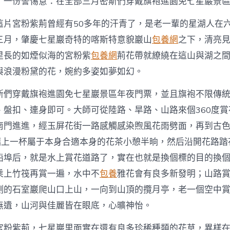
了一份警惕意：在全部三月密斯們穿戴旗袍進園免七星巖景
這片宮粉紫荊曾經有50多年的汗青了，是老一輩的星湖人在
三月，肇慶七星巖奇特的喀斯特意貌巖山
包養網
之下，清亮
里長的如煙似海的宮粉紫
包養網
荊花帶就繚繞在這山與湖之
與浪漫粉黛的花，婉約多姿如夢如幻。
斯們穿戴旗袍進園免七星巖景區年夜門票，並且旗袍不限傳
、盤扣、連身即可。大師可從陸路、旱路、山路來個360度
南門進進，經玉屏花街一路感觸感染煦風花雨劈面，再到古
”端上一杯屬于本身合適本身的花茶小憩半晌，然后沿開花路踏
船埠后，就是水上賞花道路了，實在也就是換個標的目的換
乘上竹筏再賞一遍，水中不
包養
雅花會有良多新發明；山路
側的石室巖爬山口上山，一向到山頂的攬月亭，老一個空中
無遺，山河與佳麗皆在眼底，心曠神怡。
宮粉紫荊，七星巖里面實在還有良多珍稀種類的花草，異樣