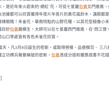
木，是近年來火起來的“網紅”花，可從七星巖
包養
北門進進，
魚池邊都可以欣賞獲得年夜片年夜片的黃花風鈴木，滿眼都
得辣眼睛！禾雀花，華南特點的山野花種，以其花型極像小
滿目妙
包養
趣橫生，大師可以在七星巖西門進進，在“西江情
爬山口等處皆有各色禾雀花欣賞。
當天，凡3月8日誕生的密斯，或取得勞模、品德模范、 三八
幗立功標兵聲譽稱號的密斯，
包養
憑成分證和獲獎證書不花
]