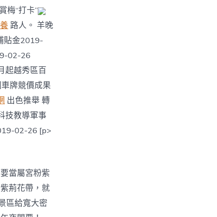
賞梅“打卡”
養
路人。 羊晚
金2019-
-02-26
 下月起越秀區百
首個車牌競價成果
網
出色推舉 轉
安科技教導軍事
-02-26 [p>
大要當屬宮粉紫
粉紫荊花帶，就
景區給寬大密