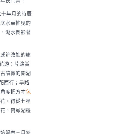
區年夜門票！
六十年月的時辰
見底水草搖曳的
間，湖水倒影著
統或許改進的旗
賞花游：陸路賞
色古噴鼻的閱湖
花西行；旱路
個角度把方才
包
賞花，得從七星
賞花，俯瞰湖邊
在這陽春三月怒