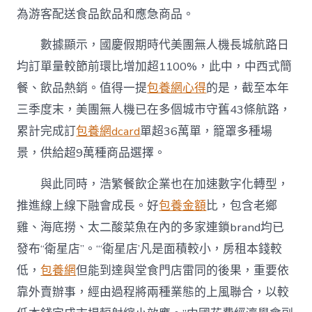
為游客配送食品飲品和應急商品。
數據顯示，國慶假期時代美團無人機長城航路日
均訂單量較節前環比增加超1100%，此中，中西式簡
餐、飲品熱銷。值得一提
包養網心得
的是，截至本年
三季度末，美團無人機已在多個城市守舊43條航路，
累計完成訂
包養網dcard
單超36萬單，籠罩多種場
景，供給超9萬種商品選擇。
與此同時，浩繁餐飲企業也在加速數字化轉型，
推進線上線下融會成長。好
包養金額
比，包含老鄉
雞、海底撈、太二酸菜魚在內的多家連鎖brand均已
發布“衛星店”。“‘衛星店’凡是面積較小，房租本錢較
低，
包養網
但能到達與堂食門店雷同的後果，重要依
靠外賣辦事，經由過程將兩種業態的上風聯合，以較