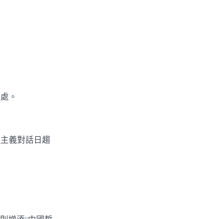
共處。
室
主義對話日趨