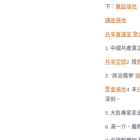
下：
舞蹈場地
講座場地
共享會議室
聚
1. 中國共產
共享空間
2. 陸
3. “政治儒學”
聚會場地
4. 未
深刻。
5. 大批專家
6. 湯一介、