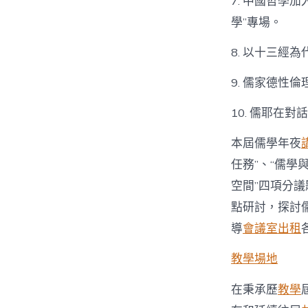
7. 中國哲學加
學”專場。
8. 以十三經
9. 儒家德性
10. 儒耶在
本屆儒學年夜
任務”、“儒學
空間”四項分
點研討，探討
導
會議室出租
教學場地
在秉承歷
教學