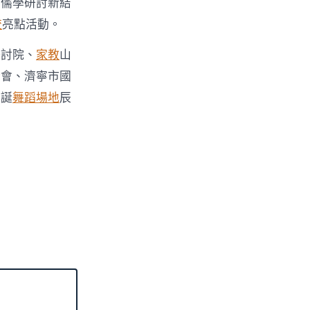
布儒學研討新結
流
亮點活動。
研討院、
家教
山
合會、濟寧市國
子誕
舞蹈場地
辰