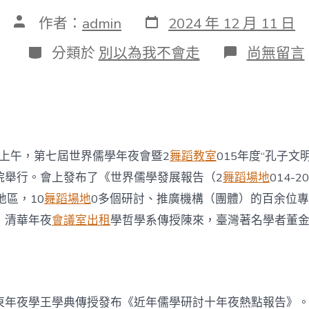
發
文
作者：
admin
2024 年 12 月 11 日
表
章
日
作
分
在
分類於
別以為我不會走
尚無留言
期
者
類
〈第
七
找
九
宮
格
會
日上午，第七屆世界儒學年夜會暨2
舞蹈教室
015年度“孔子文
議
室
院舉行。會上發布了《世界儒學發展報告（2
舞蹈場地
014-
屆
地區，10
舞蹈場地
0多個研討、推廣機構（團體）的百余位
世
界
，清華年夜
會議室出租
學哲學系傳授陳來，臺灣著名學者董金
儒
學
年
夜
會
開
東年夜學王學典傳授發布《近年儒學研討十年夜熱點報告》