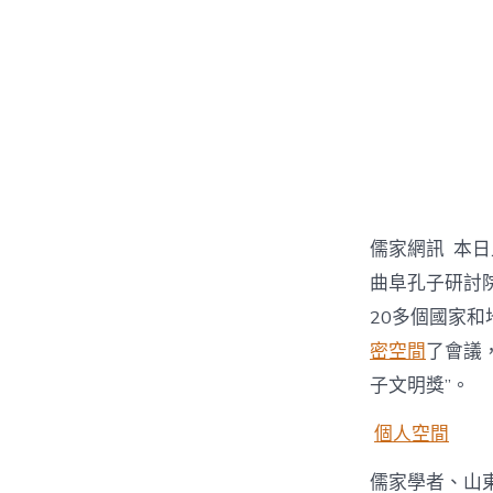
儒家網訊 本
曲阜孔子研討
20多個國家和
密空間
了會議
子文明獎”。
個人空間
儒家學者、山