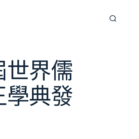
搜
尋
切
換
開
關
屆世界儒
王學典發