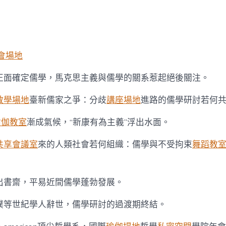
幕，
儒
者
王
學
典
會場地
發
布
黨正面確定儒學，馬克思主義與儒學的關系惹起絕後關注。
十
年
教學場地
臺新儒家之爭：分歧
講座場地
進路的儒學研討若何
夜
熱
瑜伽教室
漸成氣候，“新康有為主義”浮出水面。
點〉
中
共享會議室
來的人類社會若何組織：儒學與不受拘束
舞蹈教
走出書齋，平易近間儒學蓬勃發展。
龐樸等世紀學人辭世，儒學研討的過渡期終結。