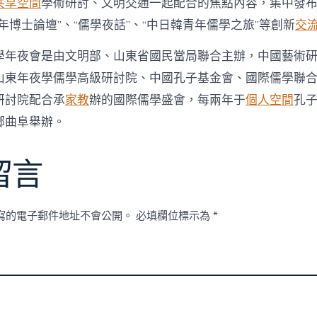
共享空間
學術研討、文明交通一起配合的焦點內容，集中發
年博士論壇”、“儒學夜話”、“中日韓青年儒學之旅”等創新
交
學年夜會是由文明部、山東省國民當局聯合主辦，中國藝術
山東年夜學儒學高級研討院、中國孔子基金會、國際儒學聯
研討院配合承
家教
辦的國際儒學盛會，每兩年于
個人空間
孔
鄉曲阜舉辦。
留言
寫的電子郵件地址不會公開。
必填欄位標示為
*