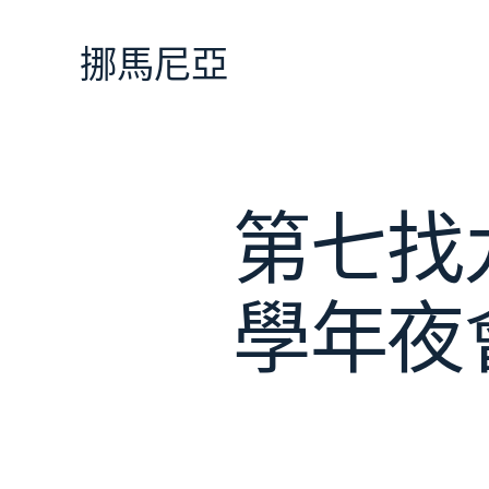
跳
至
挪馬尼亞
主
要
內
容
第七找
學年夜