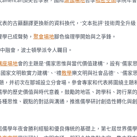
入american頂尖哲學系，國際
瑜伽場地
哲學
私密空間
學院年會
為代表的古籍翻譯更換新的資料換代，“文本批評”技術周全升級
倫理學已成聲勢，
聚會場地
腳色倫理學開始與之爭鋒。
對話中融會，波士頓學派令人矚目。
講座場地
會的主題是“儒家思惟與當代價值建構”，設有“儒家
與國家文明軟實力建構”、“禮
教學
樂文明與社會品德”、“儒家
議題，并初次在鄒城設立分會場。參會專家和代表將圍繞主題
儒學的歷史價值與時代意義，鼓勵跨地區、跨學科、跨行業
各種思惟、觀點的對話與溝通，推進儒學研討創造性轉化與
屆儒學年夜會勝利經驗和優良傳統的基礎上，第七屆世界儒