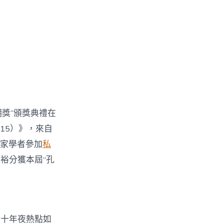
明獎”頒獎典禮在
2015）》，來自
專家學者參加
私
裕分獲本屆“孔
。十年夜熱點如