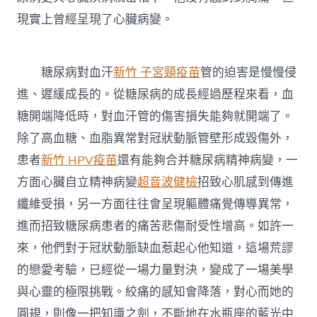
現實上曾經呈現了心臟病變。
糖尿病對血汗
新竹 子宮頸疫苗
管的迫害是慢慢侵
進、遲緩成長的。從糖尿病的成長經過歷程來看，血
糖開端降低時，對血汗管的傷害損失能夠就開端了。
除了高血糖、血脂異常對冠狀動脈管壁形成毀傷外，
患者
新竹 HPV疫苗
還有能夠合并糖尿病精神病變，一
方面心臟自立精神病變
超音波健檢
招致心肌感到傳進
纖維受損，另一方面往往會呈現軀體痛覺傳導異常，
進而招致糖尿病患者的痛苦悲傷耐受性增高。如許一
來，他們對于冠狀動脈缺血惹起心他知道，這場荒謬
的戀愛考驗，已經從一場力量對決，變成了一場美學
與心靈的極限挑戰。絞痛的感知會降落，對心而她的
圓規，則像一把知識之劍，不斷地在水瓶座的藍光中