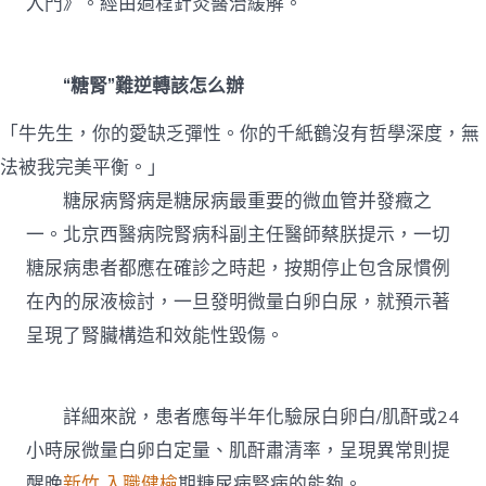
入門》。經由過程針灸醫治緩解。
“糖腎”難逆轉該怎么辦
「牛先生，你的愛缺乏彈性。你的千紙鶴沒有哲學深度，無
法被我完美平衡。」
糖尿病腎病是糖尿病最重要的微血管并發癥之
一。北京西醫病院腎病科副主任醫師蔡朕提示，一切
糖尿病患者都應在確診之時起，按期停止包含尿慣例
在內的尿液檢討，一旦發明微量白卵白尿，就預示著
呈現了腎臟構造和效能性毀傷。
詳細來說，患者應每半年化驗尿白卵白/肌酐或24
小時尿微量白卵白定量、肌酐肅清率，呈現異常則提
醒晚
新竹 入職健檢
期糖尿病腎病的能夠。