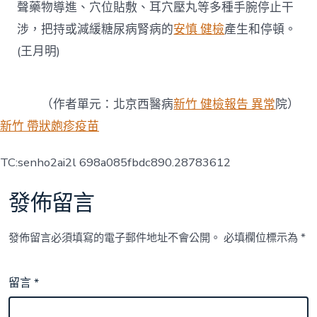
聲藥物導進、穴位貼敷、耳穴壓丸等多種手腕停止干
涉，把持或減緩糖尿病腎病的
安慎 健檢
產生和停頓。
(王月明)
（作者單元：北京西醫病
新竹 健檢報告 異常
院）
新竹 帶狀皰疹疫苗
TC:senho2ai2l 698a085fbdc890.28783612
發佈留言
發佈留言必須填寫的電子郵件地址不會公開。
必填欄位標示為
*
留言
*