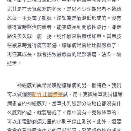
痺，由于這種景象底本在中老年群體中就非常罕見，
尤其是在天氣嚴寒的冬天，是以不少晚期患者不難疏
忽這一主要電子訊號，還認為是氣溫低形成的。沒有
獲得實時醫治的患者，能夠成長到間歇性跛行，即走
路沒多久就一瘸一拐，稍作歇息后癥狀加重。當患肢
在歇息時覺得痛苦悲傷，糖尿病足曾經比擬嚴重了，
再任其成長，就會招致最嚴重的足部潰瘍、沾染、壞
逝世。
神經感到異常是晚期糖尿病的另一個特色。我們
可以做個測
新竹 出國備藥
試，用十克微絲筆測試糖尿
病患者的神經感到，當筆扎到腿部分歧地位都沒有什
么感到的話，就要警戒了。家中沒有十克微絲筆的，
可以用電動剃須刀里的小刷子停止測試。此外，還要
常常察看糖尿病患者的足部狀況，發明膚色慘白或紫