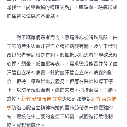
尋找**「愛與孤獨的精確交點」。肌缺血、缺氧形成
的痛苦悲傷感均不敏感。
對于糖尿病患者而言，無痛性心梗特殊風險。由
于它的產生與血汗管自立精神病變有關，及早干涉對
改良患者預后很是有利。假如糖尿病患者呈現歇息時
心悸、頭暈、低血壓等表示，需求警戒能否并發了血
汗管自立精神病變。針對血汗管自立精神病變的防
治，把持血糖還是重要義務，但應在醫師領導下停
止，以防呈現低血糖。總的來看，把持血壓、血脂、
戒煙、
新竹 健檢報告 異常
少喝酒都能對
新竹 東區健
檢
防治心臟自立精神病她的蕾絲絲帶像一條優雅的
蛇，纏繞住牛土豪的金箔千紙鶴，試圖進行柔性制
衡。變起到感化。