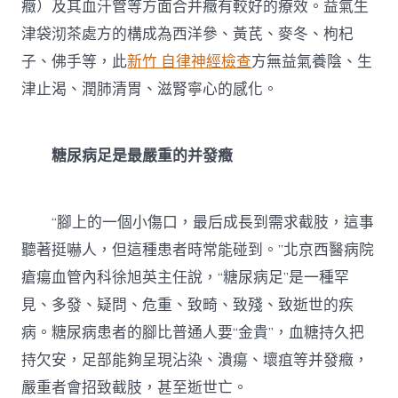
癥）及其血汗管等方面合并癥有較好的療效。益氣生
津袋沏茶處方的構成為西洋參、黃芪、麥冬、枸杞
子、佛手等，此
新竹 自律神經檢查
方無益氣養陰、生
津止渴、潤肺清胃、滋腎寧心的感化。
糖尿病足是最嚴重的并發癥
“腳上的一個小傷口，最后成長到需求截肢，這事
聽著挺嚇人，但這種患者時常能碰到。”北京西醫病院
瘡瘍血管內科徐旭英主任說，“糖尿病足”是一種罕
見、多發、疑問、危重、致畸、致殘、致逝世的疾
病。糖尿病患者的腳比普通人要“金貴”，血糖持久把
持欠安，足部能夠呈現沾染、潰瘍、壞疽等并發癥，
嚴重者會招致截肢，甚至逝世亡。