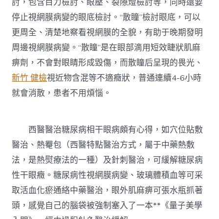
討，包含目力檢討、眼壓、裂隙燈檢討等，同時還要
停止視網膜病變的眼底檢討。“散瞳”檢討眼底，可以
更周全、清楚地察看視網膜的全貌，有助于晚期發明
周邊視網膜病變。“散瞳”是在眼部滴用短效睫狀肌麻
痹劑，不會對眼睛形成毀傷，而散瞳后呈現的畏光、
新竹 健檢
視近物含混等不適癥狀，普通連續4-6小時
就會消散，患者不用煩惱。
西醫醫治糖尿病相干眼病頗有心得，如穴位貼敷
醫治、熱罨包（西醫特點醫治方式，屬于中藥熱敷
法，是熱熨療法的一種）及針刺醫治，可緩解糖尿病
性干眼癥。糖尿病性視網膜病變、玻璃體積血等可采
取活血化瘀通絡中藥醫治，眼外肌麻痹可張水瓶抓著
頭，感覺自己的腦袋被強制塞入了一本**《量子美學