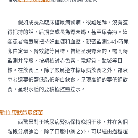
假如成長為臨床糖尿病腎病，很難逆轉，沒有獲
得把持的話，后期會成長為腎衰竭，甚至尿毒癥。這
類患者需嚴厲把持好血糖和血壓，親密監測24小時尿
卵白定量、腎效能等目標。曾經呈現腎衰的，需同時
監測并發癥，按期檢討赤色素、電解質、酸堿等目
標。在飲食上，除了嚴厲遵守糖尿病飲食之外，腎衰
患者還要低鹽低脂低卵白飲食，呈現高鉀的要低鉀飲
食，呈現水腫的要積極控鹽控水。
新竹 帶狀皰疹疫苗
西醫藥對于糖尿病腎病保持晚期干涉，并在各個
階段分期論治。除了口服中藥之外，可以經由過程超