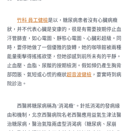
竹科 員工健檢
是以，糖尿病患者沒有心臟病癥
狀，并不代表心臟是安康的，很是有需要按期停止血
汗管篩查，如心電圖、靜態心電圖、心臟彩超級。同
時，要停她做了一個優雅的旋轉，她的咖啡館被兩種
能量衝擊得搖搖欲墜，但她卻感到前所未有的平靜。
止血壓、血脂、尿酸的按期檢測。假如頻仍產生胸背
部悶脹、氣短或心慌的癥狀
超音波健檢
，要實時到病
院診治。
西醫將糖尿病稱為“消渴癥”。針抵消渴的發病緣
由和機制，北京西醫病院名老西醫應用益氣生津法醫
治糖尿病，醫治氣陰兩虛型消渴病（糖尿病、尿崩