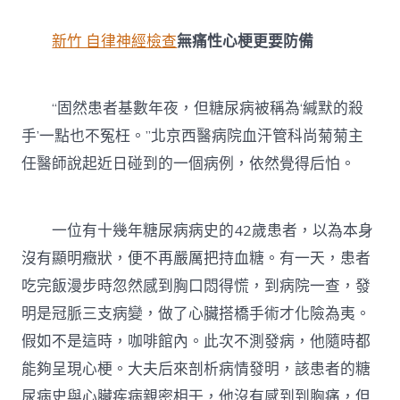
新竹 自律神經檢查
無痛性心梗更要防備
“固然患者基數年夜，但糖尿病被稱為‘緘默的殺
手’一點也不冤枉。”北京西醫病院血汗管科尚菊菊主
任醫師說起近日碰到的一個病例，依然覺得后怕。
一位有十幾年糖尿病病史的42歲患者，以為本身
沒有顯明癥狀，便不再嚴厲把持血糖。有一天，患者
吃完飯漫步時忽然感到胸口悶得慌，到病院一查，發
明是冠脈三支病變，做了心臟搭橋手術才化險為夷。
假如不是這時，咖啡館內。此次不測發病，他隨時都
能夠呈現心梗。大夫后來剖析病情發明，該患者的糖
尿病史與心臟疾病親密相干，他沒有感到到胸痛，但