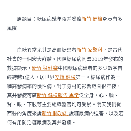
病
森
和
原題目：糖尿病幾年夜并發癥
新竹 健檢
究竟有多
診
所
風險
體
檢
幾
年
血糖異常尤其是高血糖患者
新竹 家醫科
，是古代
夜
社會的一個宏大群體。國際糖尿病同盟2019年發布的
并
發
數據顯示，
新竹 猛健樂
中國糖尿病患者的多少數字曾
癥
經跨越1億人，居世界
安慎 健檢
第一。糖尿病作為一
究
竟
種高發病率的慢性病，對于身材的影響范圍很年夜，
有
其并發癥可廣
新竹 健檢報告 異常
泛全身，心、腦、
多
風
腎、眼、下肢等主要組織器官均可受累。明天我們從
險〉
中
西醫的角度來說
新竹 肺功能
說糖尿病的迫害，以及若
何有用防治糖尿病及其并發癥。