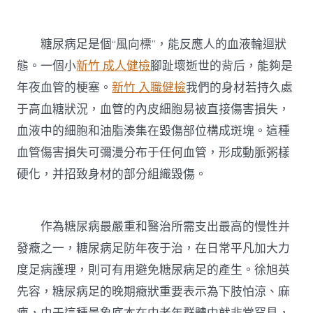
糖尿病足是個“風向標”，能反應人的血液輪迴狀
態。一個小
新竹 成人健檢
腳趾壞逝世的背后，能夠是
年夜血管的梗塞。
新竹 入職健檢
我們的身材若持久處
于高血糖狀況，血管的內皮細胞易被直接傷害損失，
血液中的細胞和油脂湊集在毀傷部位構成斑塊。這種
血管傷害損失可彌漫分布于任何血管，形成動脈粥樣
硬化，并招致身材的部分組織毀傷。
作為糖尿病最嚴重和醫治所需支出最高的慢性并
發癥之一，糖尿病足防年夜于治，在日常平凡加大力
度足病護理，則可有用避免糖尿病足的產生。徐旭英
先容，糖尿病足的晚期癥狀重要表示為下肢怕涼、麻