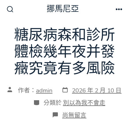
跳
挪馬尼亞
至
搜
選
尋
單
主
切
糖尿病森和診所
要
換
開
內
關
體檢幾年夜并發
容
癥究竟有多風險
發
文
作者：
admin
2026 年 2 月 10 日
表
章
日
作
分
分類於
別以為我不會走
期
者
類
在
尚無留言
〈糖
尿