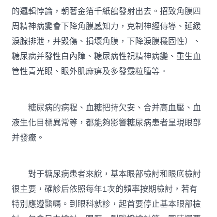
的邏輯悖論，朝著金箔千紙鶴發射出去。招致角膜四
周精神病變會下降角膜感知力，克制神經傳導、延緩
淚腺排泄，并毀傷、損壞角膜，下降淚膜穩固性）、
糖尿病并發性白內障、糖尿病性視精神病變、重生血
管性青光眼、眼外肌麻痹及多發霰粒腫等。
糖尿病的病程、血糖把持欠安、合并高血壓、血
液生化目標異常等，都能夠影響糖尿病患者呈現眼部
并發癥。
對于糖尿病患者來說，基本眼部檢討和眼底檢討
很主要，確診后依照每年1次的頻率按期檢討，若有
特別應遵醫囑。到眼科就診，起首要停止基本眼部檢