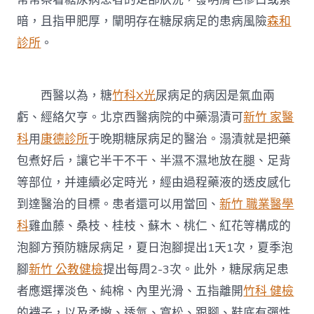
暗，且指甲肥厚，闡明存在糖尿病足的患病風險
森和
診所
。
西醫以為，糖
竹科X光
尿病足的病因是氣血兩
虧、經絡欠亨。北京西醫病院的中藥溻漬可
新竹 家醫
科
用
康德診所
于晚期糖尿病足的醫治。溻漬就是把藥
包煮好后，讓它半干不干、半濕不濕地放在腿、足背
等部位，并連續必定時光，經由過程藥液的透皮感化
到達醫治的目標。患者還可以用當回、
新竹 職業醫學
科
雞血藤、桑枝、桂枝、蘇木、桃仁、紅花等構成的
泡腳方預防糖尿病足，夏日泡腳提出1天1次，夏季泡
腳
新竹 公教健檢
提出每周2-3次。此外，糖尿病足患
者應選擇淡色、純棉、內里光滑、五指離開
竹科 健檢
的襪子，以及柔嫩、透氣、寬松、跟腳、鞋底有彈性