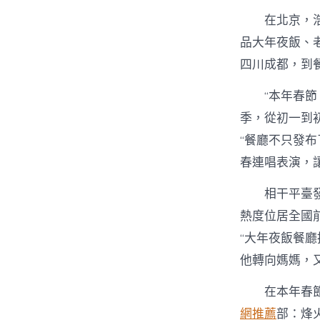
在北京，
品大年夜飯、
四川成都，到
“本年春
季，從初一到
“餐廳不只發布
春連唱表演，
相干平臺
熱度位居全國
“大年夜飯餐廳
他轉向媽媽，
在本年春
網推薦
部：烽