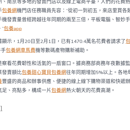
州、南京等多地的發賣門店以及線上電商平臺，人們的花費
手
包養網
機門店任務職員先容：“從初一到初五，來店里買各
手機發賣量曾經跨越往年同期的兩至三倍，平板電腦、智妙
”
包養app
顯示，1月20日至2月1日，已有1470.4萬名花費者請求了
件手
包養網車馬費
機等數碼產物購新補助。
是察看花費韌性和活氣的一扇窗口。據商務部商務年夜數據
業發賣額比
包養
甜心寶貝包養網
往年同期增加5%以上。各地
養
豐盛的商品和辦事供應、便捷的線上線下購物渠道和快遞
氣足、亮點多，構成一片
包養網
熱火朝天的花費高潮。
]