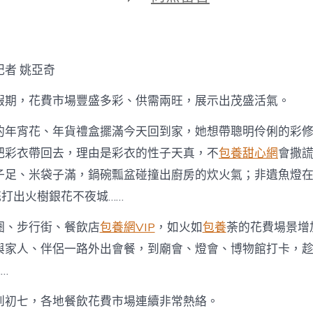
期
〈經
濟
界
面
｜
記者 姚亞奇
新
春
假期，花費市場豐盛多彩、供需兩旺，展示出茂盛活氣。
花
費
的年宵花、年貨禮盒擺滿今天回到家，她想帶聰明伶俐的彩
紅
紅
把彩衣帶回去，理由是彩衣的性子天真，不
包養甜心網
會撒
火
子足、米袋子滿，鍋碗瓢盆碰撞出廚房的炊火氣；非遺魚燈
一
包
花打出火樹銀花不夜城……
養
行
圈、步行街、餐飲店
包養網VIP
，如火如
包養
荼的花費場景增
情
火〉
與家人、伴侶一路外出會餐，到廟會、燈會、博物館打卡，趁著
中
…
到初七，各地餐飲花費市場連續非常熱絡。