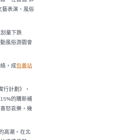
文藝表演、風俗
搜刮量下跌
帶動風俗游園會
熱絡，成
包養站
實行計劃》，
15%的購新補
的喜怒哀樂，幾
的高潮。在北