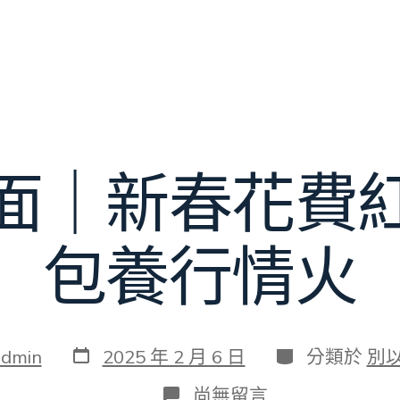
面｜新春花費
包養行情火
發
分
admin
2025 年 2 月 6 日
分類於
別
表
類
日
在
尚無留言