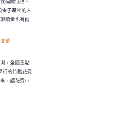
熱忱連續低落。
類電子產物的人
手環銷量也有兩
包養網
監測，全國重點
舉行的特點花費
辦事，讓花費市