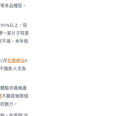
。等多品種型，
95%以上，從
博一家片子院里
流不竭，本年假
2月
包養網站
5
，不雅影人次為
、體驗非遺維護
體
不願意做那個
藍的魅力。
錄。在首個“非