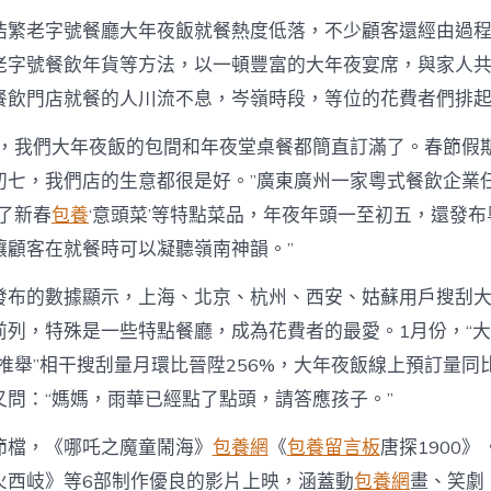
浩繁老字號餐廳大年夜飯就餐熱度低落，不少顧客還經由過
老字號餐飲年貨等方法，以一頓豐富的大年夜宴席，與家人
餐飲門店就餐的人川流不息，岑嶺時段，等位的花費者們排
節，我們大年夜飯的包間和年夜堂桌餐都簡直訂滿了。春節假
初七，我們店的生意都很是好。”廣東廣州一家粵式餐飲企業
了新春
包養
‘意頭菜’等特點菜品，年夜年頭一至初五，還發布
讓顧客在就餐時可以凝聽嶺南神韻。”
發布的數據顯示，上海、北京、杭州、西安、姑蘇用戶搜刮
前列，特殊是一些特點餐廳，成為花費者的最愛。1月份，“大
推舉”相干搜刮量月環比晉陞256%，大年夜飯線上預訂量同比
又問：“媽媽，雨華已經點了點頭，請答應孩子。”
節檔，《哪吒之魔童鬧海》
包養網
《
包養留言板
唐探1900
火西岐》等6部制作優良的影片上映，涵蓋動
包養網
畫、笑劇