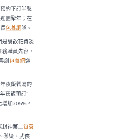
程預約下訂半製
共迎團聚年；在
起長
包養網
隊。
期是餐飲花費淡
任務職員先容，
粵劇
包養網
迎
大年夜飯餐廳的
年夜飯預訂”
增加305%。
》《封神第二
包養
、懸疑、武俠