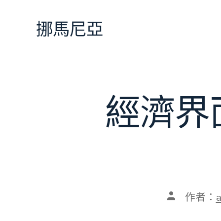
跳
至
挪馬尼亞
主
要
內
容
經濟界
文
作者：
章
作