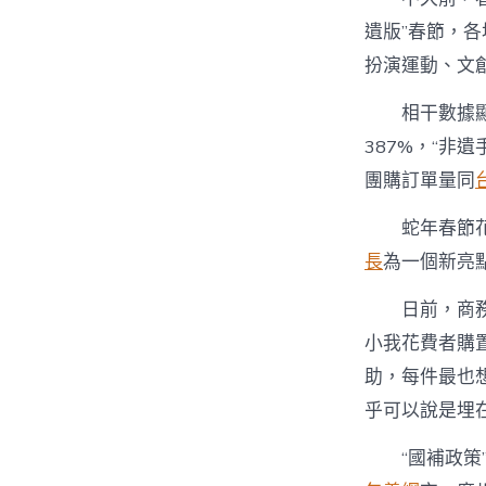
遺版”春節，
扮演運動、文
相干數據顯
387%，“非
團購訂單量同
蛇年春節
長
為一個新亮
日前，商
小我花費者購置
助，每件最也
乎可以說是埋
“國補政