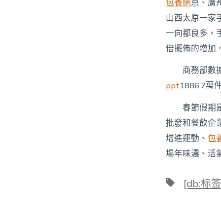
包養網
京、廣
山西太原一家
一向都良多，
倍擺佈的增加。
商務部數據
ppt
1886.7萬
春節假期
批發和餐飲企
增進運動、
包
場年味濃、活
標
[db:标签
籤