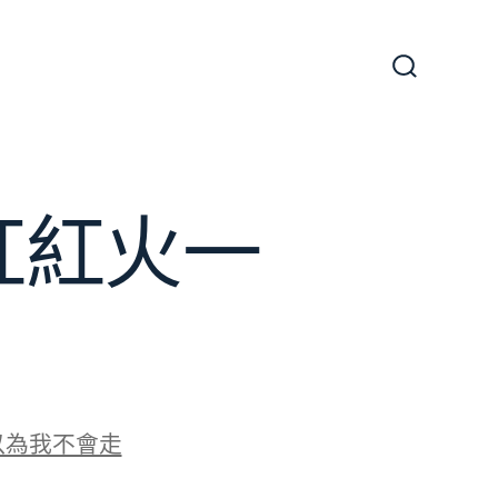
搜
尋
切
換
開
關
紅紅火一
以為我不會走