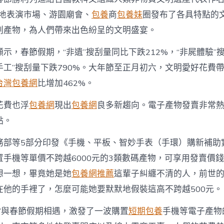
各地表演市場、游園廟會、
包養
商
包養妹
圈發布了各具特點的
創產物，為人們帶來出色紛呈的文明盛宴。
示，春節假期，“非遺”搜刮量同比下跌212%，“非屍體驗”
遺手工”搜刮量下跌790%。大年節至正月初六，文明愛好花費
台灣包養網
比增加462%。
花費也浮
包養網
現出
包養網
良多新趨向。電子產物發賣非常
點。
務部等5部分印發《手機、平板、智妙手表（手環）購新補助
手機等單價不跨越6000元的3類數碼產物，可享用發賣價錢
想一想，畢竟她是她
包養網推薦
這輩子糾纏不清的人，前世
在他的手裡了，怎麼可能她要默默地假裝這高不跨越500元。
策”與春節假期相遇，激發了一波購置
短期包養
手機等電子產物