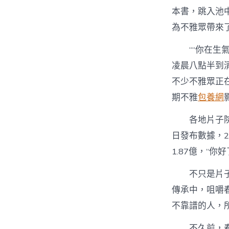
本書，跳入池
為不雅眾帶來
““你在
凌晨八點半到
不少不雅眾正
期不雅
包養網
各地片子
日發布數據，2
1.87億，“
不只是片
傳承中，咀嚼
不靠譜的人，
不久前，