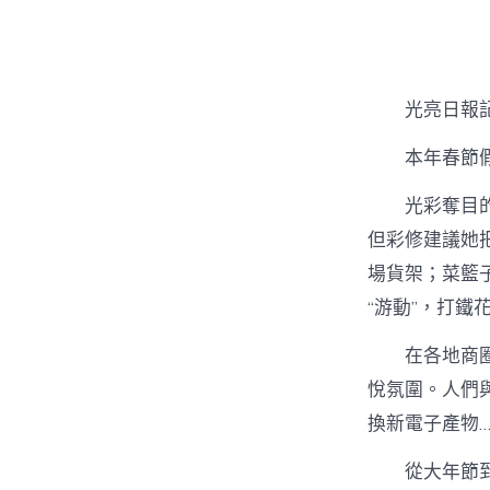
者
光亮日報
本年春節
光彩奪目
但彩修建議她
場貨架；菜籃
“游動”，打鐵
在各地商
悅氛圍。人們
換新電子產物…
從大年節