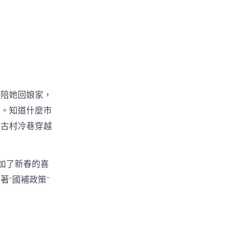
修陪她回娘家，
謊。知道什麼市
在古村冷巷穿越
加了新春的喜
“國補政策”