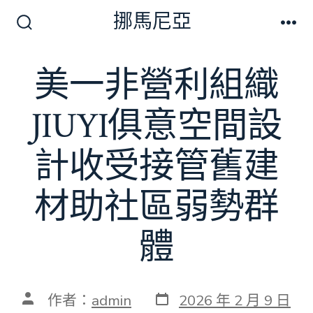
跳
挪馬尼亞
至
搜
選
尋
單
主
切
美一非營利組織
要
換
開
內
關
JIUYI俱意空間設
容
計收受接管舊建
材助社區弱勢群
體
發
文
作者：
admin
2026 年 2 月 9 日
表
章