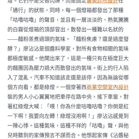
燈。它們不是交替閃爍，而是固定
醫美診所設計
在
「通行」的狀態，同時，每一個燈箱都發出了那種
「咕嚕咕嚕」的聲音，並且有一層淡淡的、熱氣騰騰
的白霧從燈箱的頂部冒出，散發出一種難以名狀的
——麵粉蒸煮過頭的氣味。「麵粉焦慮？還是過度發
酵？」廖沾沾是個醬料學家，對所有食物相關的氣味
都極度敏感。他聞出來了，這是一種只有在極度巨大
的麵團因為壓力過大而散發出的氣味。街上的行人陷
入了混亂。汽車不知道該走還是該停，因為無論從哪
個方向看，都是綠燈。一個穿著西
商業空間室內設計
裝的男人小心翼翼地把車停在路中央，搖下車窗，對
著紅綠燈大喊：「喂！你為什麼咕嚕咕嚕？你倒是紅
一下啊！我要向左轉！綠燈沒用啊！」廖沾沾感覺到
一陣心悸。這種氣味，這種不祥的「咕嚕」聲，與他
兒時聽到的家傳預言不謀而合。他想起家傳《沾醬秘