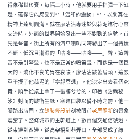
得像稀世珍寶，每隔三小時，他就要用手指彈一下缸
邊，確保它能感受到**「溫和的震動」**，以助其在
精神上達到圓滿。就在廖沾沾專注於與蒜泥進行心靈
交流時，外面的世界開始發出一些不對勁的信號。首
先是聲音。街上所有的汽車喇叭同時發出了一個持續
不斷、低沉且潮濕的「咕嚕——咕嚕——」聲。這聲
音不是引擎聲，也不是正常的鳴笛聲，而像是一個巨
大的、消化不良的胃在哀嚎。廖沾沾皺著眉頭，這嚴
重干擾了他蒜泥的「寧靜冥想」。他決定出去看個究
竟，順手從桌上拿了一張髒兮兮的，印著《沾醬秘
笈》封面的皺衛生紙，塞進口袋以備不時之需。他一
腳踏出店門，立
綠裝修設計
刻被眼前
老屋翻新
的景象
震驚了。整條城市的主幹道上，數百個交通信號燈，
從東邊到西邊，從高架橋到巷弄口，全部變成了綠