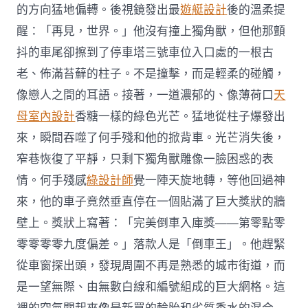
的方向猛地偏轉。後視鏡發出最
遊艇設計
後的溫柔提
醒：「再見，世界。」他沒有撞上獨角獸，但他那顫
抖的車尾卻擦到了停車塔三號車位入口處的一根古
老、佈滿苔蘚的柱子。不是撞擊，而是輕柔的碰觸，
像戀人之間的耳語。接著，一道濃郁的、像薄荷口
天
母室內設計
香糖一樣的綠色光芒。猛地從柱子爆發出
來，瞬間吞噬了何手殘和他的掀背車。光芒消失後，
窄巷恢復了平靜，只剩下獨角獸雕像一臉困惑的表
情。何手殘感
綠設計師
覺一陣天旋地轉，等他回過神
來，他的車子竟然垂直停在一個貼滿了巨大獎狀的牆
壁上。獎狀上寫著：「完美倒車入庫獎——第零點零
零零零零九度偏差。」落款人是「倒車王」。他趕緊
從車窗探出頭，發現周圍不再是熟悉的城市街道，而
是一望無際、由無數白線和編號組成的巨大網格。這