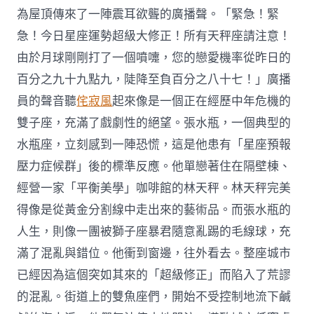
為屋頂傳來了一陣震耳欲聾的廣播聲。「緊急！緊
急！今日星座運勢超級大修正！所有天秤座請注意！
由於月球剛剛打了一個噴嚏，您的戀愛機率從昨日的
百分之九十九點九，陡降至負百分之八十七！」廣播
員的聲音聽
侘寂風
起來像是一個正在經歷中年危機的
雙子座，充滿了戲劇性的絕望。張水瓶，一個典型的
水瓶座，立刻感到一陣恐慌，這是他患有「星座預報
壓力症候群」後的標準反應。他單戀著住在隔壁棟、
經營一家「平衡美學」咖啡館的林天秤。林天秤完美
得像是從黃金分割線中走出來的藝術品。而張水瓶的
人生，則像一團被獅子座暴君隨意亂踢的毛線球，充
滿了混亂與錯位。他衝到窗邊，往外看去。整座城市
已經因為這個突如其來的「超級修正」而陷入了荒謬
的混亂。街道上的雙魚座們，開始不受控制地流下鹹