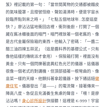
笈》裡記載的第一句：「當世間萬物的交通都被麵皮
的氣味籠罩，且燈號恒綠、聲如湯沸時，便是宇宙水
餃臨界點到來之時。」「七點五個地球年…怎麼這麼
快？」廖沾沾猛地衝回店裡，衝到後廚，打開了一個
藏在舊冰櫃後面的暗門。暗門裡放著一個老舊的、像
是古代金屬保險箱的東西。他輸入了密碼：「一醬二
醋三油四辣五蒜泥」（這是醬料界的基礎公式，只有
像他這樣的傳統派才會用）。保險箱打開，裡面沒有
黃金，只有一個閃爍著詭異紅色光芒的儀器。這儀器
很像一個老式的對講機，但頂部插著一根彎曲的、像
韭菜一樣的天線。他顫抖著拿起儀器，按下通話鈕
健
康住宅
。儀器發出「滋——」的電流聲，接著傳來一
陣高八度、急促且充滿養生焦慮的聲音。「喂！是廖
沾沾嗎！
身心診所設計
快接聽！這裡是 K-999！宇宙