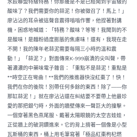
水餃聯盟特級特務！你那邊是不是已經聞到宇宙級的
酸味了？我們需要你的蒜泥！你被徵召了！馬上！」
廖沾沾的耳朵被這聲音震得嗡嗡作響，他捏著對講
機，困惑地喊道：「特務？酸味？等等！我聞到的不
是酸味！是麵粉過度膨脹的焦慮味！還有，我現在走
不開！我的陳年老蒜泥需要每隔三小時的溫和震
動！」「蒜泥？」對面傳來K-999崩潰的尖叫聲，帶
著濃濃的中藥味電子雜音：「重點不是蒜泥！重點是
**時空正在彎曲！**我們的推進器快沒紅棗了！快！
我們在你的後院！別帶任何多餘的東西！除了——你
那缸蒜泥！」就在廖沾沾還在糾結要不要帶上他最珍
愛的那把銀勺時，外面的牆壁傳來一聲巨大的撞擊。
一個穿著黑色燕尾服、戴著太陽眼鏡的太空吉娃娃，
正從牆上的破洞鑽進來。它的背上揹著一個像是小型
瓦斯桶的東西，桶上用毛筆寫著「極品紅棗枸杞燃