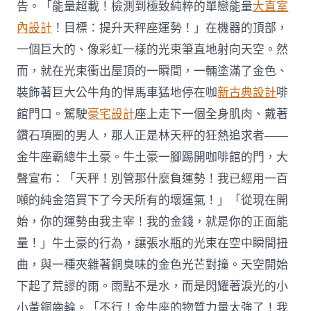
告。「能量超載！檢測到極致純粹的單戀能量
大直室
內設計
！目標：提升天秤座運勢！」在機器的頂部，
一個巨大的、像彩虹一樣的光束筆直地射向天空。然
而，就在光束衝出屋頂的一瞬間，一輛塗滿了金色、
裝飾著巨大公牛角的悍馬車猛地停在咖
新古典設計
啡
館門口。駕駛
豪宅設計
座上走下一個全身肌肉、戴著
鑽石項圈的男人，那人正是林天秤的狂熱追求者——
金牛座霸總牛土豪。牛土豪一腳踢開咖啡館的門，大
聲宣布：「天秤！別管那什麼負運勢！我已經用一百
噸的純金箔買下了今天所有的壞運氣！」「從現在開
始，你的運勢由我主宰！我的金錢，就是你的正面能
量！」牛土豪的行為，讓張水瓶的光束在空中瞬間扭
曲，與一種夾雜著銅臭味的金色光芒對撞。天空開始
下起了荒謬的雨。雨點不是水，而是閃耀著淚光的小
小黃銅齒輪。「不行！金牛座的物質力量太強了！我