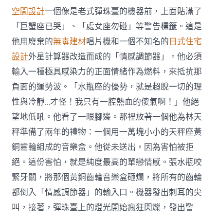
空間設計
一個像是老式彈珠臺的機器前，上面貼滿了
「巨蟹座已哭」、「處女座勿碰」等警告標籤。這是
他用廢棄的
無毒建材
唱片機和一個不知名的
日式住宅
設計
外星計算器改造而成的「情感調節器」。他必須
輸入一種極具感染力的正面情緒作為燃料，來抵抗那
負面的運勢波。「水瓶座的優勢，就是超脫一切的理
性與冷靜…才怪！我只有一腔熱血的傻氣啊！」他絕
望地低吼。他看了一眼腳邊。那裡放著一個他為林天
秤準備了兩年的禮物：一個用一萬塊小小的天秤座黃
銅齒輪組成的音樂盒。他從未送出，因為害怕被拒
絕。這份害怕，就是純度最高的單戀情感。張水瓶咬
緊牙關，將那個黃銅齒輪音樂盒砸爛，將所有的齒輪
都倒入「情感調節器」的輸入口。機器發出刺耳的尖
叫，接著，彈珠臺上的燈光開始瘋狂閃爍，發出警