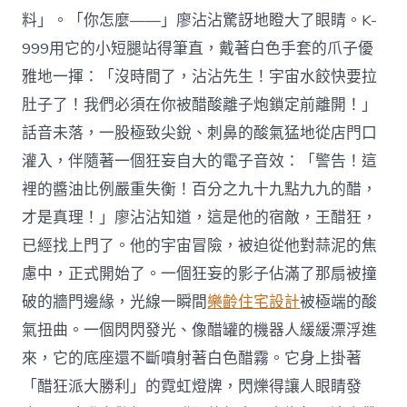
料」。「你怎麼——」廖沾沾驚訝地瞪大了眼睛。K-
999用它的小短腿站得筆直，戴著白色手套的爪子優
雅地一揮：「沒時間了，沾沾先生！宇宙水餃快要拉
肚子了！我們必須在你被醋酸離子炮鎖定前離開！」
話音未落，一股極致尖銳、刺鼻的酸氣猛地從店門口
灌入，伴隨著一個狂妄自大的電子音效：「警告！這
裡的醬油比例嚴重失衡！百分之九十九點九九的醋，
才是真理！」廖沾沾知道，這是他的宿敵，王醋狂，
已經找上門了。他的宇宙冒險，被迫從他對蒜泥的焦
慮中，正式開始了。一個狂妄的影子佔滿了那扇被撞
破的牆門邊緣，光線一瞬間
樂齡住宅設計
被極端的酸
氣扭曲。一個閃閃發光、像醋罐的機器人緩緩漂浮進
來，它的底座還不斷噴射著白色醋霧。它身上掛著
「醋狂派大勝利」的霓虹燈牌，閃爍得讓人眼睛發