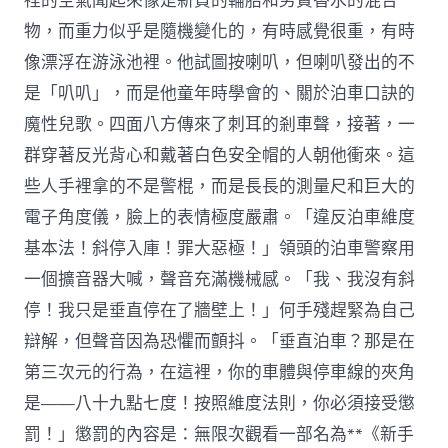
裡的空氣聞起來像是新買的輪胎和劣質香水的混合
物，而重力似乎是隨機變化的，有時感覺很重，有時
像漂浮在游泳池裡。他試圖按喇叭，但喇叭發出的不
是「叭叭」，而是他童年時學會的、關於泊車口訣的
魔性兒歌。四面八方傳來了刺耳的剎車聲，接著，一
群穿著反光背心和戴著白色安全帽的人朝他衝來。這
些人手裡拿的不是警棍，而是長長的測量尺和巨大的
電子角度儀，臉上的表情極度嚴肅。「違反泊車維度
基本法！斜停入庫！罪大惡極！」領頭的泊車警察用
一個擴音器大喊，聲音充滿機械感。「我、我沒有斜
停！我只是垂直停在了牆壁上！」何手殘趕緊為自己
辯解，但聲音因為恐懼而顫抖。「垂直泊車？那是在
第三次元的行為，在這裡，你的車體與停車線的夾角
是——八十九點七度！按照維度法則，你必須接受懲
罰！」懲罰的內容是：無限次觀看一部名為**《新手