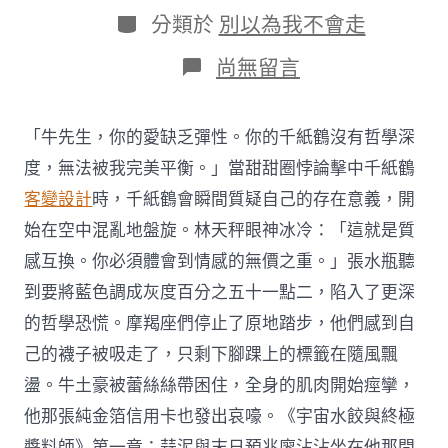
日
作
分
分類於
別以為我不會走
期
者
類
在
尚無留言
〈美
一
非
「牛先生，你的愛缺乏彈性。你的千紙鶴沒有哲學深
營
利
度，無法被我完美平衡。」當甜甜圈悖論擊中千紙鶴
組
客變設計
時，千紙鶴會瞬間質疑自己的存在意義，開
織
JIUYI
始在空中混亂地盤旋。林天秤眼神冰冷：「這就是質
俱
感互換。你必須體會到情感的無價之重。」張水瓶聽
意
空
到要將藍色調成灰度百分之五十一點二，陷入了更深
間
的哲學恐慌。摩羯座們停止了原地踏步，他們感到自
設
計
己的襪子被吸走了，只剩下腳踝上的標籤在隨風飄
收
受
盪。牛土豪被蕾絲絲帶困住，全身的肌肉開始痙攣，
接
他那張純金箔信用卡也發出哀嚎。《宇宙水餃與終極
管
舊
醬料師》第一章：蒜泥與末日預兆廖沾沾坐在他那間