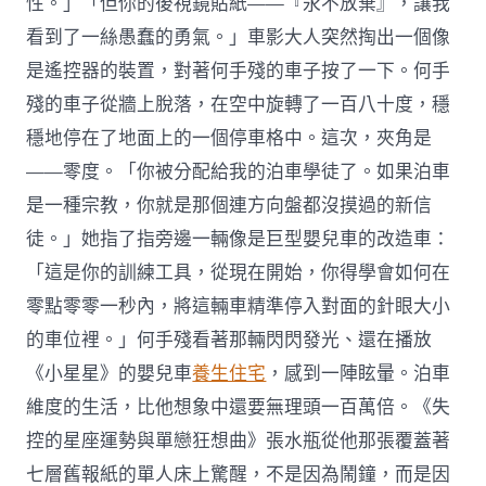
性。」「但你的後視鏡貼紙——『永不放棄』，讓我
看到了一絲愚蠢的勇氣。」車影大人突然掏出一個像
是遙控器的裝置，對著何手殘的車子按了一下。何手
殘的車子從牆上脫落，在空中旋轉了一百八十度，穩
穩地停在了地面上的一個停車格中。這次，夾角是
——零度。「你被分配給我的泊車學徒了。如果泊車
是一種宗教，你就是那個連方向盤都沒摸過的新信
徒。」她指了指旁邊一輛像是巨型嬰兒車的改造車：
「這是你的訓練工具，從現在開始，你得學會如何在
零點零零一秒內，將這輛車精準停入對面的針眼大小
的車位裡。」何手殘看著那輛閃閃發光、還在播放
《小星星》的嬰兒車
養生住宅
，感到一陣眩暈。泊車
維度的生活，比他想象中還要無理頭一百萬倍。《失
控的星座運勢與單戀狂想曲》張水瓶從他那張覆蓋著
七層舊報紙的單人床上驚醒，不是因為鬧鐘，而是因