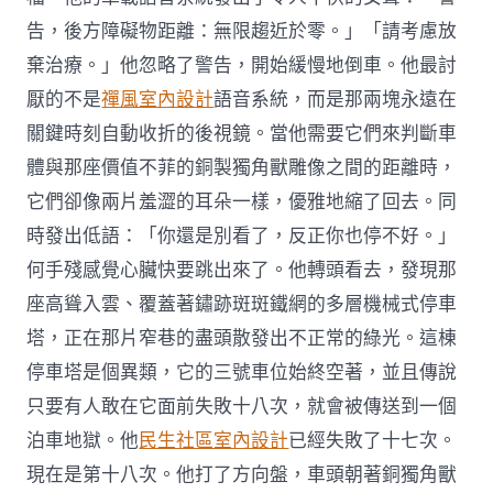
告，後方障礙物距離：無限趨近於零。」「請考慮放
棄治療。」他忽略了警告，開始緩慢地倒車。他最討
厭的不是
禪風室內設計
語音系統，而是那兩塊永遠在
關鍵時刻自動收折的後視鏡。當他需要它們來判斷車
體與那座價值不菲的銅製獨角獸雕像之間的距離時，
它們卻像兩片羞澀的耳朵一樣，優雅地縮了回去。同
時發出低語：「你還是別看了，反正你也停不好。」
何手殘感覺心臟快要跳出來了。他轉頭看去，發現那
座高聳入雲、覆蓋著鏽跡斑斑鐵網的多層機械式停車
塔，正在那片窄巷的盡頭散發出不正常的綠光。這棟
停車塔是個異類，它的三號車位始終空著，並且傳說
只要有人敢在它面前失敗十八次，就會被傳送到一個
泊車地獄。他
民生社區室內設計
已經失敗了十七次。
現在是第十八次。他打了方向盤，車頭朝著銅獨角獸