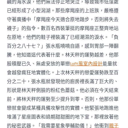
鹹的海水淚，他們無法停止地哭泣，導致城市低窪處
已經形成了小型潟湖。那些摩羯座的上班族，嚴格遵
守著廣播中「摩羯座今天適合原地踏步，否則將失去
襪子」的指令。數百名西裝筆挺的摩羯座正整齊地站
在原地，他們的鞋子裡裝滿了已經潮濕的淚水。「負
百分之八十七？」張水瓶喃喃自語，感到胃部一陣翻
騰，他知道這代表著什麼。林天秤的運勢越差，他那
股積壓已久、無處安放的單戀
loft風室內設計
能量就
會越發瘋狂地實體化。上次林天秤的戀愛運勢跌至百
分之二十，張水瓶就發現他的廚房裡長滿了巨大的、
形狀是林天秤側臉的粉紅色蘑菇。他必須在今天結束
前，將林天秤的運勢至少提升到零。否則，他那份單
戀就會變成某種具備攻擊性的實體。他緊張地跑進他
堆滿了星座圖表和過期甜甜圈的地下室，那裡放著他
的秘密武器。「我需要星象學輔助儀！」他衝到
親子