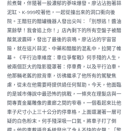
煎煮聲，伴隨著一股濃郁的蔘味爆發。廖沾沾抱著蒜
泥缸、K-999咬著他，一起從撞出來的洞口衝向後
院。王醋狂的醋罐機器人發出尖叫：「別想逃！醬油
黨餘孽！我會追上你！」店內剩下的所有空盤子被醋
酸氣波震碎，發出了最後的哀鳴。廖沾沾的宇宙冒
險，就在這片蒜泥、中藥和醋酸的混亂中，拉開了帷
幕。《平行泊車維度：車位爭奪戰》何手殘的人生，
被兩個巨大的陰影籠罩著：停車費，以及平行泊車。
他那輛老舊的掀背車，彷彿繼承了他所有的駕駛焦
慮，從未在他需要時提供過任何幫助。今天，他面臨
的是城市傳說中最恐怖的挑戰，一條夾在理髮店與一
間專賣金屬雕像的畫廊之間的窄巷。一個看起來比他
車子尺寸小上三十公分的停車格，上面還灑著一層可
疑的白色粉末。何手殘深吸一口氣。將車子打了倒
檔。他的車載語音系統發出了令人不快的女聲：「警