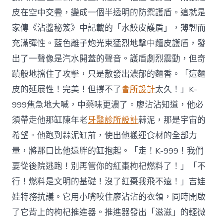
皮在空中交疊，變成一個半透明的防禦護盾。這就是
家傳《沾醬秘笈》中記載的「水餃皮護盾」，薄韌而
充滿彈性。藍色離子炮光束猛烈地擊中麵皮護盾，發
出了一聲像是汽水開蓋的聲音。護盾劇烈震動，但奇
蹟般地擋住了攻擊，只是散發出濃郁的麵香。「這麵
皮的延展性！完美！但撐不了
會所設計
太久！」K-
999焦急地大喊，中藥味更濃了。廖沾沾知道，他必
須帶走他那缸陳年老
牙醫診所設計
蒜泥，那是宇宙的
希望。他跑到蒜泥缸前，使出他搬運食材的全部力
量，將那口比他還胖的缸抱起。「走！K-999！我們
要從後院逃跑！別再管你的紅棗枸杞燃料了！」「不
行！燃料是文明的基礎！沒了紅棗我飛不遠！」吉娃
娃特務抗議。它用小嘴咬住廖沾沾的衣領，同時開啟
了它背上的枸杞推進器。推進器發出「滋滋」的輕微