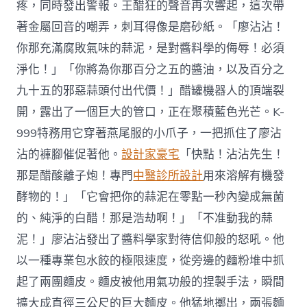
疼，同時發出警報。王醋狂的聲音再次響起，這次帶
著金屬回音的嘲弄，刺耳得像是磨砂紙。「廖沾沾！
你那充滿腐敗氣味的蒜泥，是對醬料學的侮辱！必須
淨化！」「你將為你那百分之五的醬油，以及百分之
九十五的邪惡蒜頭付出代價！」醋罐機器人的頂端裂
開，露出了一個巨大的管口，正在聚積藍色光芒。K-
999特務用它穿著燕尾服的小爪子，一把抓住了廖沾
沾的褲腳催促著他。
設計家豪宅
「快點！沾沾先生！
那是醋酸離子炮！專門
中醫診所設計
用來溶解有機發
酵物的！」「它會把你的蒜泥在零點一秒內變成無菌
的、純淨的白醋！那是浩劫啊！」「不准動我的蒜
泥！」廖沾沾發出了醬料學家對待信仰般的怒吼。他
以一種專業包水餃的極限速度，從旁邊的麵粉堆中抓
起了兩團麵皮。麵皮被他用氣功般的捏製手法，瞬間
擴大成直徑三公尺的巨大麵皮。他猛地擲出，兩張麵