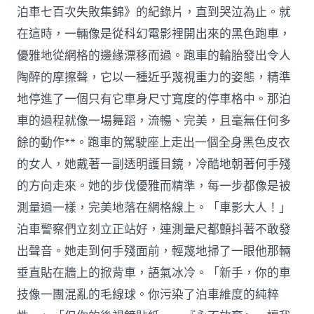
泊車七百次失敗集錦》的紀錄片，直到哭泣為止。就
在這時，一輛像是從科幻電影裡開出來的黑色跑車，
優雅地從網格的邊緣漂移而過。跑車的輪胎發出令人
陶醉的摩擦聲，它以一種近乎蔑視重力的姿態，精準
地停進了一個只有它車身尺寸寬度的停車格中。那泊
車的過程就像一場舞蹈，流暢、完美，且毫無任何多
餘的動作**。跑車的駕駛座上走出一個全身黑色皮衣
的女人，她戴著一副透明護目鏡，冷酷地朝著何手殘
的方向走來。她的步伐優雅而精準，每一步都像是被
測量過一樣，完美地落在網格線上。「車影大人！」
泊車警察們立刻立正站好，連測量尺都顫抖著不敢發
出聲音。她走到何手殘面前，輕蔑地掃了一眼他那輛
垂直貼在牆上的掀背車，語氣冰冷。「新手，你的車
技像一團混亂的毛線球。你污染了泊車維度的純粹