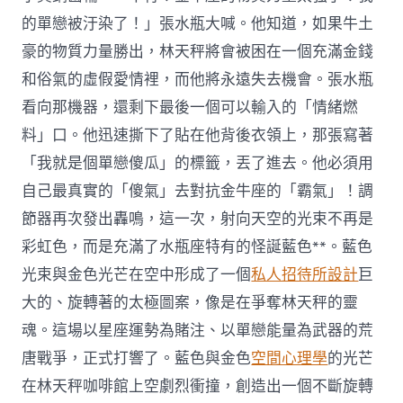
的單戀被汙染了！」張水瓶大喊。他知道，如果牛土
豪的物質力量勝出，林天秤將會被困在一個充滿金錢
和俗氣的虛假愛情裡，而他將永遠失去機會。張水瓶
看向那機器，還剩下最後一個可以輸入的「情緒燃
料」口。他迅速撕下了貼在他背後衣領上，那張寫著
「我就是個單戀傻瓜」的標籤，丟了進去。他必須用
自己最真實的「傻氣」去對抗金牛座的「霸氣」！調
節器再次發出轟鳴，這一次，射向天空的光束不再是
彩虹色，而是充滿了水瓶座特有的怪誕藍色**。藍色
光束與金色光芒在空中形成了一個
私人招待所設計
巨
大的、旋轉著的太極圖案，像是在爭奪林天秤的靈
魂。這場以星座運勢為賭注、以單戀能量為武器的荒
唐戰爭，正式打響了。藍色與金色
空間心理學
的光芒
在林天秤咖啡館上空劇烈衝撞，創造出一個不斷旋轉