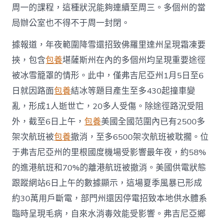
周一的課程，這種狀況能夠連續至周三。多個州的當
局辦公室也不得不于周一封閉。
據報道，年夜範圍降雪還招致佛羅里達州呈現霜凍要
挾，包含
包養
堪薩斯州在內的多個州均呈現重要途徑
被冰雪籠罩的情形。此中，僅弗吉尼亞州1月5日至6
日就因路面
包養
結冰等題目產生至多430起撞車變
亂，形成1人逝世亡，20多人受傷。除途徑路況受阻
外，截至6日上午，
包養
美國全國范圍內已有2500多
架次航班被
包養
撤消，至多6500架次航班被耽擱。位
于弗吉尼亞州的里根國度機場受影響最年夜，約58%
的進港航班和70%的離港航班被撤消。美國供電狀態
跟蹤網站6日上午的數據顯示，這場夏季風暴已形成
約30萬用戶斷電，部門州還因停電招致本地供水體系
臨時呈現毛病，自來水消毒效能受影響。弗吉尼亞鄉