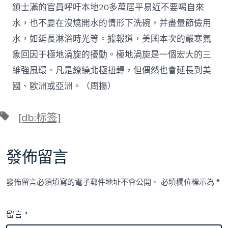
鎮士滿的官員呼吁本地20多萬居平易近不要喝自來
水，也不要在沒燒開水的情形下洗碗，并盡量節儉用
水，如延長淋浴時光等。據報道，美國本次的嚴寒氣
象回因于極地渦旋的擾動。極地渦旋是一個宏大的三
維強風環。凡是繚繞北極扭轉，但偶然也會延長到美
國、歐洲或亞洲。（周揚）
標
[db:标签]
籤
發佈留言
發佈留言必須填寫的電子郵件地址不會公開。
必填欄位標示為
*
留言
*