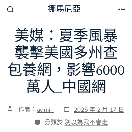
跳
挪馬尼亞
至
搜
選
尋
單
主
切
美媒：夏季風暴
要
換
開
內
關
襲擊美國多州查
容
包養網，影響6000
萬人_中國網
發
文
作者：
admin
2025 年 2 月 17 日
表
章
日
作
分
分類於
別以為我不會走
期
者
類