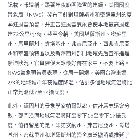
_
記載。報道稱，跟著年夜範圍降雪的連續，美國國度
中
國
景象局（NWS）發布了針對堪薩斯州和密蘇里州的夏
網〉
季狂風雪預警，并正告狂風雪氣象會使本地最高風速
中
達72公里/小時。截至今朝，美國堪薩斯州、密蘇里
州、馬里蘭州、肯塔基州、弗吉尼亞州、西弗吉尼亞
州和華盛頓特區以及新澤西州部門地域先后宣布進進
緊迫狀況，官員催促大眾最好待在家中，不要上路。
NWS氣象預告員表現，從周一開端，美國台灣東邊
2/3的地域城市年夜幅度降溫，估計多個地域氣溫將比
正常氣溫低7至14攝氏度。
此外，緬因州的景象學家帕爾默說，估計嚴寒還會分
散，部門沿海地域氣溫將降至零下15至零下17攝氏
度。值得留意的是，印第安納州、弗吉尼亞州、肯塔
基州、密蘇里州和堪薩斯州的黌舍廣泛撤消或推延了