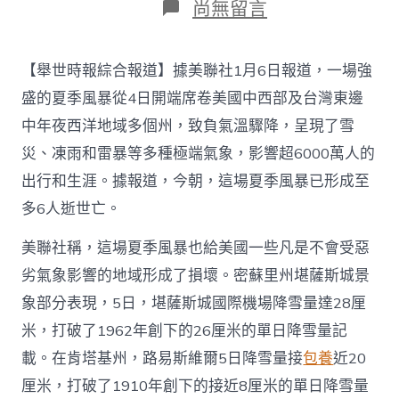
在
尚無留言
〈美
媒：
夏
【舉世時報綜合報道】據美聯社1月6日報道，一場強
季
風
盛的夏季風暴從4日開端席卷美國中西部及台灣東邊
暴
中年夜西洋地域多個州，致負氣溫驟降，呈現了雪
襲
擊
災、凍雨和雷暴等多種極端氣象，影響超6000萬人的
美
出行和生涯。據報道，今朝，這場夏季風暴已形成至
國
多
多6人逝世亡。
州
查
美聯社稱，這場夏季風暴也給美國一些凡是不會受惡
包
養
劣氣象影響的地域形成了損壞。密蘇里州堪薩斯城景
網，
象部分表現，5日，堪薩斯城國際機場降雪量達28厘
影
響
米，打破了1962年創下的26厘米的單日降雪量記
6000
載。在肯塔基州，路易斯維爾5日降雪量接
包養
近20
萬
人
厘米，打破了1910年創下的接近8厘米的單日降雪量