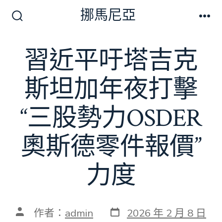
跳
挪馬尼亞
至
搜
選
尋
單
主
切
習近平吁塔吉克
要
換
開
內
關
斯坦加年夜打擊
容
“三股勢力OSDER
奧斯德零件報價”
力度
發
文
作者：
admin
2026 年 2 月 8 日
表
章