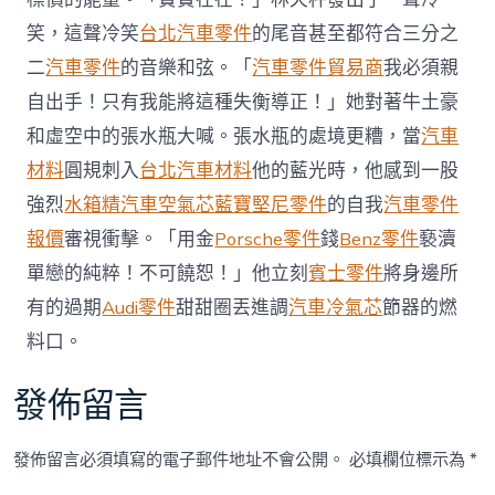
奧
笑，這聲冷笑
台北汽車零件
的尾音甚至都符合三分之
斯
德
二
汽車零件
的音樂和弦。「
汽車零件貿易商
我必須親
零
自出手！只有我能將這種失衡導正！」她對著牛土豪
件
報
和虛空中的張水瓶大喊。張水瓶的處境更糟，當
汽車
價”
材料
圓規刺入
台北汽車材料
他的藍光時，他感到一股
力
度〉
強烈
水箱精
汽車空氣芯
藍寶堅尼零件
的自我
汽車零件
中
報價
審視衝擊。「用金
Porsche零件
錢
Benz零件
褻瀆
單戀的純粹！不可饒恕！」他立刻
賓士零件
將身邊所
有的過期
Audi零件
甜甜圈丟進調
汽車冷氣芯
節器的燃
料口。
發佈留言
發佈留言必須填寫的電子郵件地址不會公開。
必填欄位標示為
*