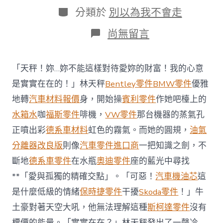
日
作
分
分類於
別以為我不會走
期
者
類
在
尚無留言
〈習
近
平
「天秤！妳…妳不能這樣對待愛妳的財富！我的心意
吁
塔
是實實在在的！」林天秤
Bentley零件
BMW零件
優雅
吉
地轉
汽車材料報價
身，開始操
賓利零件
作她吧檯上的
克
斯
水箱水
咖
福斯零件
啡機，
VW零件
那台機器的蒸氣孔
坦
正噴出彩
德系車材料
虹色的霧氣。而她的圓規，
油氣
加
年
分離器改良版
則像
汽車零件進口商
一把知識之劍，不
夜
斷地
德系車零件
在水瓶
奧迪零件
座的藍光中尋找
打
擊
**「愛與孤獨的精確交點」。「可惡！
汽車機油芯
這
“三
股
是什麼低級的情緒
保時捷零件
干擾
Skoda零件
！」牛
勢
土豪對著天空大吼，他無法理解這種
斯柯達零件
沒有
力
OSDER
標價的能量。「實實在在？」林天秤發出了一聲冷