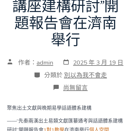
講座建構研討”開
題報告會在濟南
舉行
發
文
作者：
admin
2025 年 3 月 19 日
表
章
日
作
分
分類於
別以為我不會走
期
者
類
在
尚無留言
〈聚
焦
出
聚焦出土文獻與晚期易學話語體系建構
土
文
——“先秦兩漢出土易類文獻匯纂通考與話語體系建構
獻
與
研討”開題報告會
1對1教學
在濟南舉行
個人空間