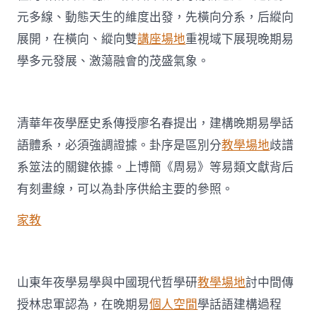
在
元多線、動態天生的維度出發，先橫向分系，后縱向
濟
南
展開，在橫向、縱向雙
講座場地
重視域下展現晚期易
舉
學多元發展、激蕩融會的茂盛氣象。
行〉
中
清華年夜學歷史系傳授廖名春提出，建構晚期易學話
語體系，必須強調證據。卦序是區別分
教學場地
歧譜
系筮法的關鍵依據。上博簡《周易》等易類文獻背后
有刻畫線，可以為卦序供給主要的參照。
家教
山東年夜學易學與中國現代哲學研
教學場地
討中間傳
授林忠軍認為，在晚期易
個人空間
學話語建構過程