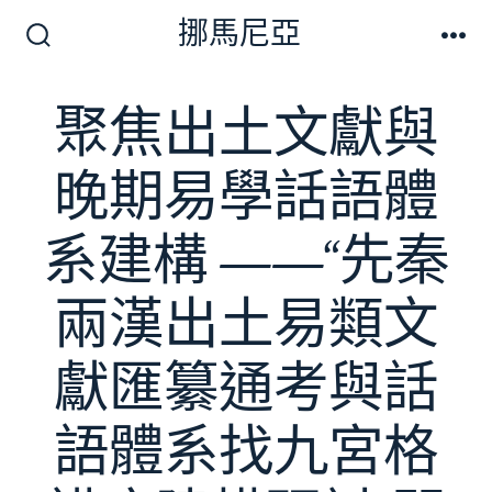
跳
挪馬尼亞
至
搜
選
尋
單
主
切
聚焦出土文獻與
要
換
開
內
關
晚期易學話語體
容
系建構 ——“先秦
兩漢出土易類文
獻匯纂通考與話
語體系找九宮格