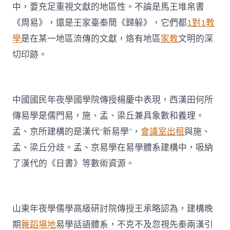
中，要充足重視文獻的地區性。不論是馬王堆帛書
《周易》，還是王家臺秦簡《歸躲》，它們都
1對1教
學
是在某一地區流傳的文獻，烙有地區
家教
文明的深
切印跡。
中國國民年夜學國學院傳授楊慶中表現，西漢田何所
傳易學是儒門易，施、孟、梁丘兼具象數和義理。
孟、京所建構的是漢代“新易學”，
會議室出租
與施、
孟、梁丘分歧。孟、京易學在易學體系建構中，吸納
了漢代的《日書》等數術資源。
山東年夜學儒學高級研討院傳授王承略認為，建構晚
期
舞蹈場地
易學話語體系，不克不及忽視先秦兩漢引