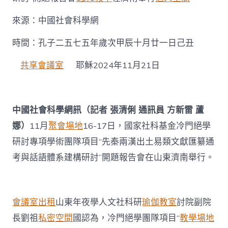
晚
期
來源：中國社會科學網
易
學
時間：孔子二五七五年歲次甲辰十月廿一日己丑
話
語
體
共享會議室
耶穌2024年11月21日
系
建
構
——
中國社會科學網訊（記者 張清俐 通訊員 方新雷 蘆
“先
娜）
11月
聚會場地
16-17日，國家社科基金冷門絕學
秦
兩
研討專項學術團隊項目“先秦兩漢出土易類文獻匯纂通
漢
出
考與話語體系建構研討”開題報告會在山東濟南舉行。
土
易
類
文
會議室出租
山東年夜學人文社科研
瑜伽教室
討院副院
獻
匯
長劉祖
私密空間
國認為，冷門絕學團隊項目“
教學場地