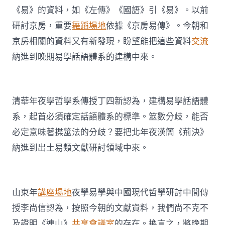
《易》的資料，如《左傳》《國語》引《易》。以前
研討京房，重要
舞蹈場地
依據《京房易傳》。今朝和
京房相關的資料又有新發現，盼望能把這些資料
交流
納進到晚期易學話語體系的建構中來。
清華年夜學哲學系傳授丁四新認為，建構易學話語體
系，起首必須確定話語體系的標準。筮數分歧，能否
必定意味著揲筮法的分歧？要把北年夜漢簡《荊決》
納進到出土易類文獻研討領域中來。
山東年
講座場地
夜學易學與中國現代哲學研討中間傳
授李尚信認為，按照今朝的文獻資料，我們尚不克不
及證明《連山》
共享會議室
的存在。換言之，將晚期