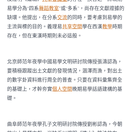
易學分為“四系
舞蹈教室
”或“多系”，尚存在文獻證據的
缺環。他提出，在分系
交流
的同時，要考慮到易學的
主流與標的目的。義理易
共享空間
學在西漢
教學
時期
存在，但在東漢時期則未必這般。
北京師范年夜學中國易學文明研討院傳授張濤認為，
要積極跟蹤出土文獻的發現情況，涸澤而漁，對出土
的數字卦資料進行周全的普查。只要在資料彙集齊全
的基礎上，才幹夯實
個人空間
晚期易學話語建構的基
礎。
曲阜師范年夜學孔子文明研討院傳授劉彬認為，今朝