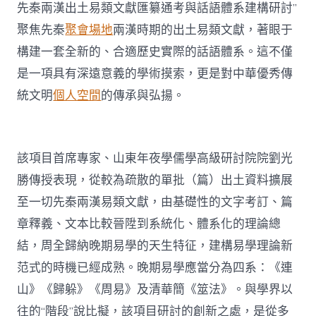
纂
先秦兩漢出土易類文獻匯纂通考與話語體系建構研討”
通
考
聚焦先秦
聚會場地
兩漢時期的出土易類文獻，著眼于
與
構建一套全新的、合適歷史實際的話語體系。這不僅
話
語
是一項具有深遠意義的學術摸索，更是對中華優秀傳
體
統文明
個人空間
的傳承與弘揚。
系
找
九
宮
格
該項目首席專家、山東年夜學儒學高級研討院院劉光
講
勝傳授表現，從較為疏散的單批（篇）出土資料擴展
座
建
至一切先秦兩漢易類文獻，由基礎性的文字考訂、篇
構
章釋義、文本比較晉陞到系統化、體系化的理論總
研
討”
結，周全歸納晚期易學的天生特征，建構易學理論新
開
范式的時機已經成熟。晚期易學應當分為四系：《連
題
報
山》《歸躲》《周易》及清華簡《筮法》。與學界以
告
會
往的“階段”說比擬，該項目研討的創新之處，是從多