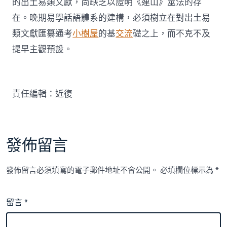
的出土易類文獻，尚缺乏以證明《連山》筮法的存
在。晚期易學話語體系的建構，必須樹立在對出土易
類文獻匯纂通考
小樹屋
的基
交流
礎之上，而不克不及
提早主觀預設。
責任編輯：近復
發佈留言
發佈留言必須填寫的電子郵件地址不會公開。
必填欄位標示為
*
留言
*