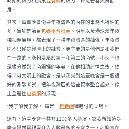
時期的精力和廣東
包養網
的精力，寄意著春天再動
身。
其次，這臺晚會傍邊年夜灣區的內在的事務也特殊的
多，無論是節目
包養平台推薦
、明星以及港珠澳年夜
橋抽像展現，都表現了一種年夜灣區的抽像。年夜灣
區不只僅是經濟上的融會，更主要的是他們是和我們
在一路的。漢朝是屬於第一和第二的商號。小伙子也
是緣分碰到了商團裡的年老，在他相助討情之後，獲
得了可文明上的融會，是以我感到這臺晚會是一個很
好的測驗考試，把年夜灣區的這些資本整合起來，停
止全體性
包養網
的浮現。
“我了解我了解。”這是一
包養網
種應付的立場。
還有，這臺晚會一共有1200多人參演，據我所知這是
廣東播送電視臺介入人數最多的晚會之一，名副實在