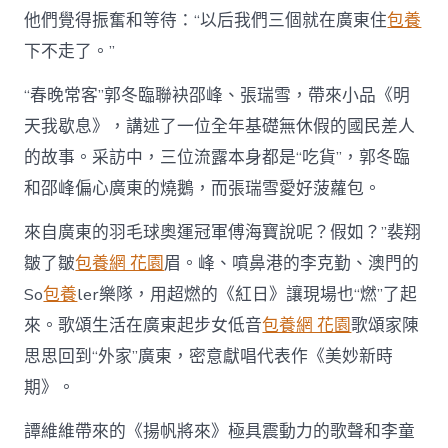
他們覺得振奮和等待：“以后我們三個就在廣東住
包養
下不走了。”
“春晚常客”郭冬臨聯袂邵峰、張瑞雪，帶來小品《明
天我歇息》，講述了一位全年基礎無休假的國民差人
的故事。采訪中，三位流露本身都是“吃貨”，郭冬臨
和邵峰偏心廣東的燒鵝，而張瑞雪愛好菠蘿包。
來自廣東的羽毛球奧運冠軍傅海寶說呢？假如？”裴翔
皺了皺
包養網 花園
眉。峰、噴鼻港的李克勤、澳門的
So
包養
ler樂隊，用超燃的《紅日》讓現場也“燃”了起
來。歌頌生活在廣東起步女低音
包養網 花園
歌頌家陳
思思回到“外家”廣東，密意獻唱代表作《美妙新時
期》。
譚維維帶來的《揚帆將來》極具震動力的歌聲和李童