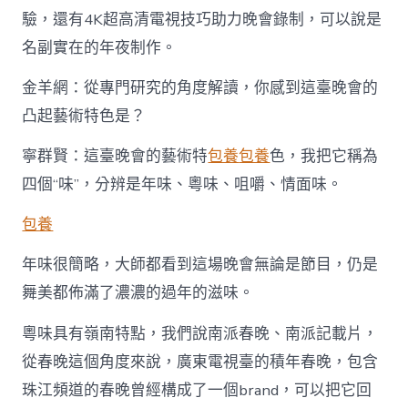
驗，還有4K超高清電視技巧助力晚會錄制，可以說是
名副實在的年夜制作。
金羊網：從專門研究的角度解讀，你感到這臺晚會的
凸起藝術特色是？
寧群賢：這臺晚會的藝術特
包養
包養
色，我把它稱為
四個“味”，分辨是年味、粵味、咀嚼、情面味。
包養
年味很簡略，大師都看到這場晚會無論是節目，仍是
舞美都佈滿了濃濃的過年的滋味。
粵味具有嶺南特點，我們說南派春晚、南派記載片，
從春晚這個角度來說，廣東電視臺的積年春晚，包含
珠江頻道的春晚曾經構成了一個brand，可以把它回