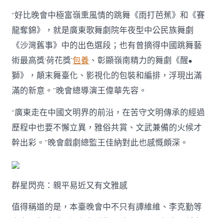
“好比晚會中極富嶺熏風情的跳舞《雨打芭蕉》和《賽
龍奪錦》，就是廣東歌舞劇院年夜型中公民族舞劇
《沙灣舊事》中的出色選段；也有曾摘得中國跳舞藝
術最高獎‘荷花獎’
包養
、彰顯嶺南精力的舞劇《醒•
獅》，顛末舞臺化、影視化的包裝和編排，浮現出滿
滿的新意。”晚會總導演王偉華先容。
“廣東走在中國文明界的前沿，在苦守文明傳承的經過
歷程中也要不懈立異，雅俗共賞、文武兼備的火候才
幹出彩。”晚會戲劇總監王佳納對此也感慨頗深。
群星閃亮：親平易近又有文雅感
值得稱道的是，本臺晚會中不只有譚維維、李克勤等