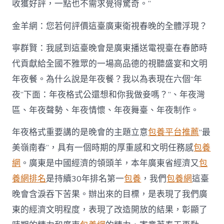
收獲好評，一點也不需求覺得驚奇。”
金羊網：您若何評價這臺廣東衛視春晚的全體浮現？
寧群賢：我感到這臺晚會是廣東播送電視臺在春節時
代貢獻給全國不雅眾的一場高品德的視聽盛宴和文明
年夜餐。為什么說是年夜餐？我以為表現在六個“年
夜”下面：年夜格式公還想和你我做妾嗎？”、年夜灣
區、年夜聲勢、年夜情懷、年夜舞臺、年夜制作。
年夜格式重要講的是晚會的主題立意
包養平台推薦
“最
美嶺南春”，具有一個時期的厚重感和文明任務感
包養
網
。廣東是中國經濟的領頭羊，本年廣東省經濟又
包
養網排名
是持續30年排名第一
包養
，我們
包養網
這臺
晚會含淚吞下苦果。辦出來的目標，是表現了我們廣
東的經濟文明程度，表現了改造開放的結果，彰顯了