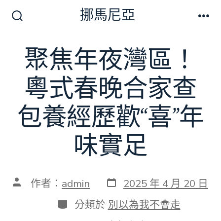
跳
挪馬尼亞
至
搜
選
尋
單
主
切
聚焦年夜灣區！
要
換
開
內
關
粵式春晚合家查
容
包養經歷歡“喜”年
味實足
發
文
作者：
admin
2025 年 4 月 20 日
表
章
日
作
分
分類於
別以為我不會走
期
者
類