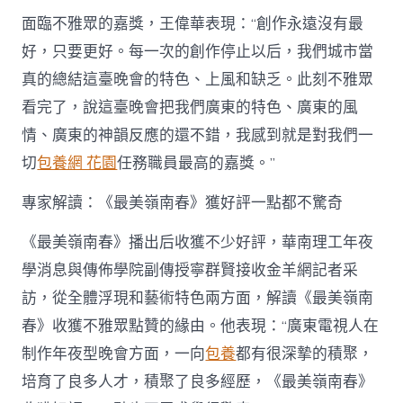
面臨不雅眾的嘉獎，王偉華表現：“創作永遠沒有最
好，只要更好。每一次的創作停止以后，我們城市當
真的總結這臺晚會的特色、上風和缺乏。此刻不雅眾
看完了，說這臺晚會把我們廣東的特色、廣東的風
情、廣東的神韻反應的還不錯，我感到就是對我們一
切
包養網 花園
任務職員最高的嘉獎。”
專家解讀：《最美嶺南春》獲好評一點都不驚奇
《最美嶺南春》播出后收獲不少好評，華南理工年夜
學消息與傳佈學院副傳授寧群賢接收金羊網記者采
訪，從全體浮現和藝術特色兩方面，解讀《最美嶺南
春》收獲不雅眾點贊的緣由。他表現：“廣東電視人在
制作年夜型晚會方面，一向
包養
都有很深摯的積聚，
培育了良多人才，積聚了良多經歷，《最美嶺南春》