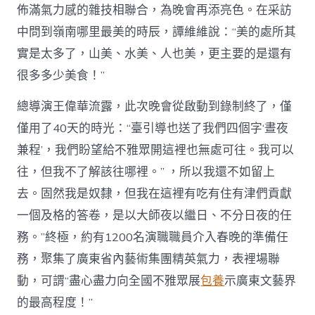
佈滿氣力感的雜技相聯合，為晚會再添亮色。在采訪
中問到嶺南哪里最美的時辰，譚維維說：“美的處所其
實是太多了，山美、水美、人也美，更主要的是還有
很多多少美食！”
總導演王偉華流露，此次晚會從啟動到錄制終了，僅
僅用了40天的時光：“臺引導也送了我們四個字‘晝夜
兼程’，我們盼望給不雅眾開這裡也無處可往。我可以
往，但我不了解該往哪裡。” ，所以我還不如留上
去。固然我是奴隸，但我在這裡有吃有住有津們貢獻
一個及格的答卷，是以大師夜以繼日、不分日夜的任
務。”終極，約有1200名演職職員介入春晚的準備任
務，聚集了廣東省內藝術集團精英氣力，表裡場聯
動，可謂“盡心盡力向全國不雅眾展
包養
示廣東文藝界
的最高程度！”