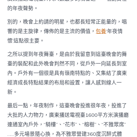
的年夜聲勢。
別的，晚會上約請的明星，也都長短常正能量的，唱
響的是主旋律，傳佈的是主流的價值，
包養
‘年夜情
懷’這點很主要。
之所以提到年夜舞臺，是由於我留意到這臺晚會的舞
臺的裝配和此外晚會判然不同，從戶外一向延長到室
內。戶外有一個很是具有嶺南特點的、又集結了廣東
經濟成長特點結果的布局和設置，讓人感到線人一
新。
最后一點，年夜制作，這臺晚會投進很年夜，投進了
大批的人力物力，廣東播送電視臺1600平方米演播廳
連通室內戶外，“騎樓”、“花市”、“榕樹”、“不雅眾席”
……多元場景隨心換，為不雅眾營建360度沉醉式體