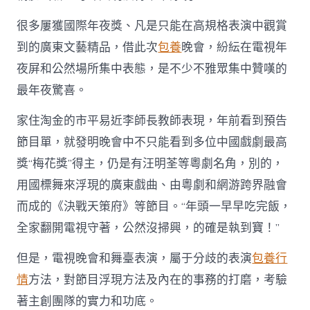
實
足〉
很多屢獲國際年夜獎、凡是只能在高規格表演中觀賞
中
到的廣東文藝精品，借此次
包養
晚會，紛紜在電視年
夜屏和公然場所集中表態，是不少不雅眾集中贊嘆的
最年夜驚喜。
家住淘金的市平易近李師長教師表現，年前看到預告
節目單，就發明晚會中不只能看到多位中國戲劇最高
獎“梅花獎”得主，仍是有汪明荃等粵劇名角，別的，
用國標舞來浮現的廣東戲曲、由粵劇和網游跨界融會
而成的《決戰天策府》等節目。“年頭一早早吃完飯，
全家翻開電視守著，公然沒掃興，的確是執到寶！”
但是，電視晚會和舞臺表演，屬于分歧的表演
包養行
情
方法，對節目浮現方法及內在的事務的打磨，考驗
著主創團隊的實力和功底。