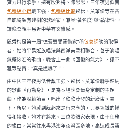
實力風行歌手，還有殷秀梅、陳思思，三年夜男低音
包養網心得
戴玉強、
包養網比較
魏松、莫華倫等在各
自範疇頗有建樹的歌頌家，兼具“著名度”與“藝術性”，
讓晚會親平易近中帶有文雅感。
殷秀梅是第一屆“德藝雙馨藝術家”稱
包養網
號的取得
者。她將平易近族唱法與西洋美聲相聯合，善于演唱
氣概恢宏的歌曲，晚會上一曲《回復的氣力》，讓不
雅眾點贊：“真是燃爆了！”
由中國三年夜男低音戴玉強、魏松、莫華倫聯手歸納
的歌曲《再動身》，是為本場晚會量身定制的主題
曲，作為壓軸節目，唱出了欣欣茂發的新廣東。臺
下，所以，她感到躲起來是行欠亨的，只要坦誠的懂
得和接收，她才有將來。三位歌頌家表現，由于任務
的緣由，常常往來粵港澳年夜灣區多地，高速成長讓