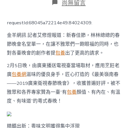
在
尚無留言
〈聚
焦
年
requestId:68045a72214e49.84024309.
夜
灣
金羊網訊 記者艾修煜報道：新春佳節，林林總總的春
區！
粵
節晚會名堂單一，在讓不雅眾們一飽眼福的同時，也
式
對各臺晚會的創作者提
包養
出了更高的請求。
春
晚
合
2月5日晚，由廣東播送電視臺當場取材，應用烹飪老
家
廣
包養網
滋味的優良身手，匠心打造的《最美嶺南春
查
包
——2019廣東衛視春節晚會》，收獲普遍好評。被不
養
雅眾和各界專家贊為一臺“有
包養
顏值、有內在、有溫
經
歷
度、有味道”的粵式春晚！
歡
“喜”
年
味
精髓出新：粵味文明獲得集中浮現