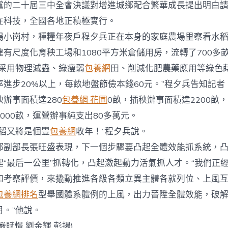
黨的二十屆三中全會決議對增進城鄉配合繁華成長提出明白
在科技，全國各地正積極實行。
崗村，種糧年夜戶程夕兵正在本身的家庭農場里察看水稻
有尺度化育秧工場和1080平方米倉儲用房，流轉了700多
用物理滅蟲、綠瘦弱
包養網
田、削減化肥農藥應用等綠色
進步20%以上，每畝地盤節儉本錢60元。”程夕兵告知記者，
辦事面積達280
包養網 花圃
0畝，插秧辦事面積達2200畝
000畝，運營辦事純支出80多萬元。
稻又將是個豐
包養網
收年！”程夕兵說。
部長張旺盛表現，下一個步驟要凸起全體效能抓系統，凸
起“最后一公里”抓轉化，凸起激起動力活氣抓人才。“我們正
和考察評價，來撬動推進各級各類立異主體各就列位、上風
包養網排名
型舉國體系體例的上風，出力晉陞全體效能，破
目。”他說。
 劉金輝 彭揚)