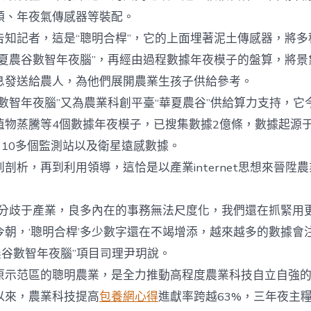
頭、年夜氣傳感器等裝配。
記者，這是“聰明合桿”，它的上面埋著泥土傳感器，將多
華夏農谷數智年夜腦”，再經由過程數據年夜模子的盤算，將景
息發送給農人，為他們展開農業生孩子供給參考。
智年夜腦”又為農業科創平臺“華夏農谷”供給算力支持，它
植物蒸騰等4個數據年夜模子，已搜集數據2億條，數據起源于
、10多個監測站以及衛星遠感數據。
析，再到利用領導，這恰是以產業internet思想來晉陞
歧于產業，良多內在的事務無法尺度化，我們還在抓緊用更大
今朝，‘聰明合桿’多少數字還在不竭增添，越來越多的數據會
農谷數智年夜腦”項目司理尹玥說。
范區的聰明農業，是全力推動高程度農業科技自立自強的
以來，農業科技提高
包養網心得
進獻率跨越63%，三年夜主