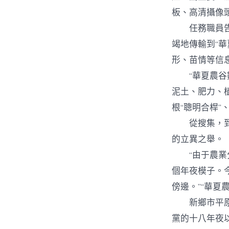
板、高清攝像
任務職員告知
竭地傳輸到“
形、苗情等信
“華夏農谷數
泥土、肥力、
根“聰明合桿”
從搜集，到剖
的立異之舉。
“由于農業分
個年夜模子。
傍邊。”“華夏
新鄉市平原示
黨的十八年夜