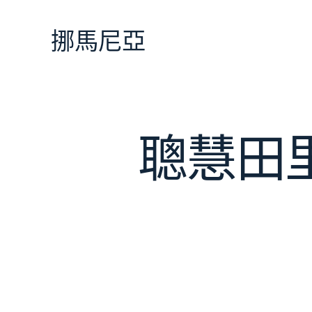
跳
至
挪馬尼亞
主
要
內
容
聰慧田