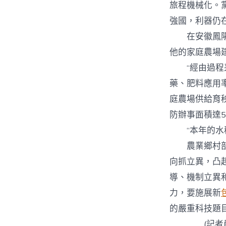
旅程機械化。
強國，利器仍
在安徽鳳陽小
他的家庭農場建
“經由過程采
藥、肥料應用率
庭農場供給育秧
防辦事面積達5
“本年的水
農業鄉村部副
向抓立異，凸
導、機制立異
力，要施展新
的嚴重科技題
(記者嚴賦憬