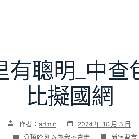
里有聰明_中查
比擬國網
發
文
作者：
admin
2024 年 10 月 3 日
表
章
日
作
分
在
分類於
別以為我不會走
尚無留言