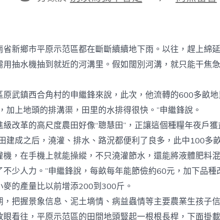
期
者
類
〈聰
慧
田
里
有
南省新鄉市平原示范區都在斷斷續續地下雨。以往，趕上綿
聰
明
需用抽水機抽到就近的河溝里。假如闊別河溝，就只能干焦
_
中
查
武鎮西合角村的申繼鋒來說，此次，他流轉的600多畝地
包
整，加上地頭的排溝渠，田里的水排得很快。”申繼鋒說。
養
網
改革的高尺度農田好像“聰慧田”，正讓這個種糧年夜戶獲
站
建成之后，澆灌、排水、路況都便利了良多，此中100多
比
擬
灌機，在手機上就能操縱，不只澆灌節水，還能將液體肥料
國
了不少人力。”申繼鋒說，每畝每年能節儉約60元，加下品種
網〉
中
麥的產量比以前增添200到300斤。
把握景象信息、泥土墑情、病益蟲情等主要農業生孩子信
放眼看往，平原示范區的田間地頭豎起一根根長桿，下面掛