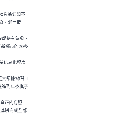
種數據源源不
象、泥土情
今朝擁有氣象、
新鄉市的20多
農業信息化程度
都據‘練習’4
注進到年夜模子
真正的寫照。
糧基礎完成全部