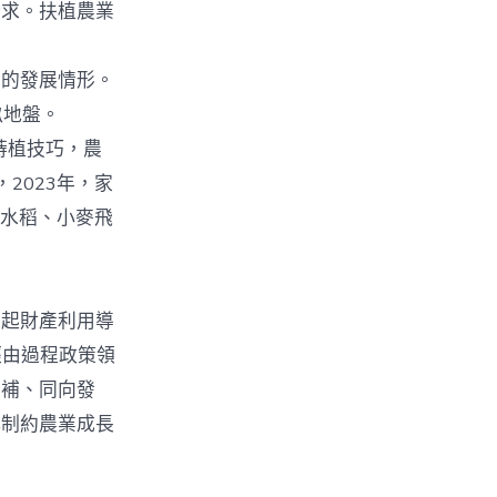
請求。扶植農業
的發展情形。
畝地盤。
蒔植技巧，農
2023年，家
，水稻、小麥飛
起財產利用導
經由過程政策領
互補、同向發
解制約農業成長