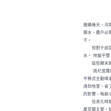
連續幾天，河
積水，農戶必
干。
但對于該區原
水。“地盤平
這些顛末進級
“高尺度農田
平移式主動噴
澆到地里，省
的影響，每畝小
信息化時期，
產至關主要。