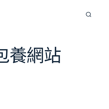
搜
尋
切
換
開
關
包養網站