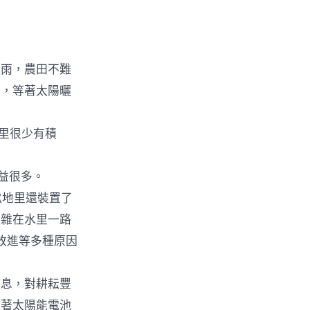
延雨，農田不難
急，等著太陽曬
里很少有積
益很多。
畝地里還裝置了
混雜在水里一路
改進等多種原因
息，對耕耘豐
載著太陽能電池