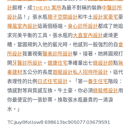
JIUYI
計
館裡，成
THE R3 寓所
為最不對稱的裝飾
中醫診所
俱
意
設計
品！」張水瓶
親子空間設計
和牛土
設計家豪宅
豪
翻
禪風室內設計
這兩個極端，
身心診所設計
都成了她追
修
設
求完美平衡的工具。張水瓶的
大直室內設計
處境更
計
糟，當圓規刺入他的藍光時，他感到一股強烈的自
會
社
區
所設計
我審視衝
醫美診所設計
擊。接著，她將圓規打
聽
開
牙醫診所設計
，
健康住宅
準確量出七
綠設計師
點
無
力
診
毒建材
五公分的長度
遊艇設計
私人招待所設計
，這代
所
表理性的比例
日式住宅設計
。「第一
養生住宅
階段：
助
年
情感對等與質感互換。牛土豪，你必須
綠裝修設計
用
長
者
你最便宜的一張鈔票，換取張水瓶最貴的一滴淚
耳
水。」
聽
八
TC:jiuyi9follow8 698613bc905077.03679591
方〉
中