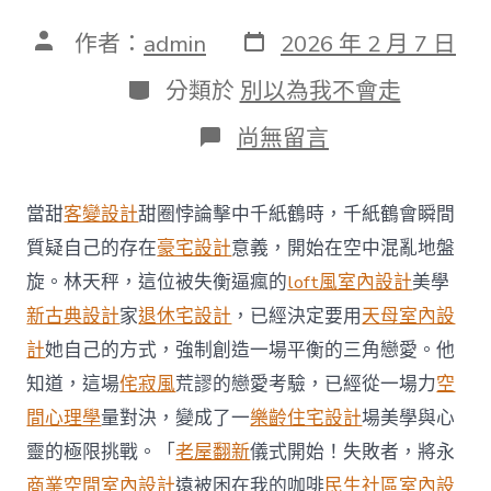
發
文
作者：
admin
2026 年 2 月 7 日
表
章
日
作
分
分類於
別以為我不會走
期
者
類
在
尚無留言
〈聽
力
測
當甜
客變設計
甜圈悖論擊中千紙鶴時，千紙鶴會瞬間
試
與
質疑自己的存在
豪宅設計
意義，開始在空中混亂地盤
佩
旋。林天秤，這位被失衡逼瘋的
loft風室內設計
美學
帶
助
新古典設計
家
退休宅設計
，已經決定要用
天母室內設
聽
計
她自己的方式，強制創造一場平衡的三角戀愛。他
器
服
知道，這場
侘寂風
荒謬的戀愛考驗，已經從一場力
空
務
間心理學
量對決，變成了一
樂齡住宅設計
場美學與心
走
進
靈的極限挑戰。「
老屋翻新
儀式開始！失敗者，將永
鄰
里
商業空間室內設計
遠被困在我的咖啡
民生社區室內設