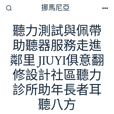
跳
挪馬尼亞
至
搜
選
尋
單
主
切
聽力測試與佩帶
要
換
開
內
關
助聽器服務走進
容
鄰里 JIUYI俱意翻
修設計社區聽力
診所助年長者耳
聽八方