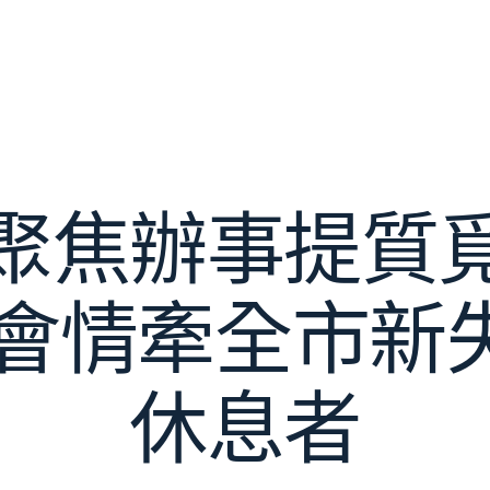
聚焦辦事提質
工會情牽全市新
休息者