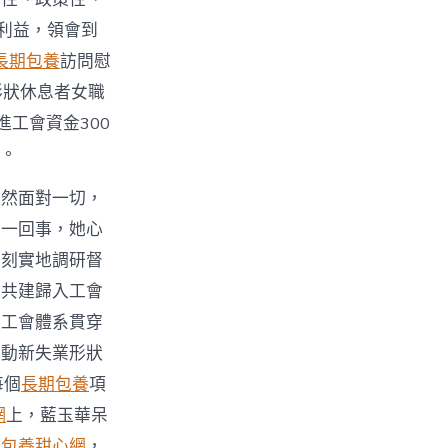
利益，領會到
長期包養
訪問慰
形狀休息者女職
進工會資金300
個。
坦然面對一切，
是一回事，她心
深刻實地調研督
工共建歸入工會
了工會體系貫穿
推動新失業形狀
每個
長期包養
項
網
上，藍玉華呆
院
包養甜心網
，