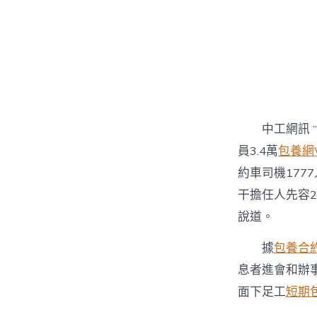
中工網訊 
員3.4萬
包養網V
約車司機177
干擔任人先容20
說道。
據
包養合
息者進會和辦
面下足工
短期