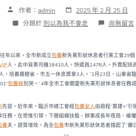
發
文
作者：
admin
2025 年 2 月 25 日
表
章
日
作
分
在
分類於
別以為我不會走
尚無留言
期
者
類
〈臨
沂：
聚
焦
辦
“往年以來，全市新成立
包養
新失業形狀休息者行業工會29
事
提
IP
人，此中貨車司機18410人，快遞員2478人，外賣配送員
質
7人，培養選樹省、市五一休息獎章3人。”2月23日，山東省
覓
包
2“
包養妹
別哭。”4年全市工會關愛新失業形狀休息者任務成
養
網
增
約
先容，近年來，臨沂市總工會經
包養女人
由過程“黨建+”
效
工
事任務，在思惟引領、下層組織扶植、辦事成長年夜局、維
會
包養
夫，提質增效，為全
包養
市新失業形狀休息者撐起了“麗
情
牽