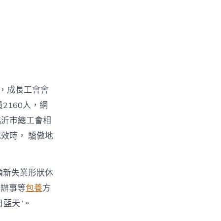
個，成長工會會
2160人，網
臨沂市總工會相
效時， 驕傲地
引領新失業形狀休
權辦事等
包養
方
日藍天”。