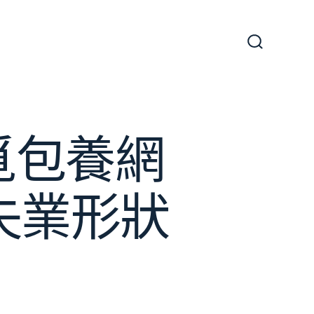
搜
尋
切
換
開
關
覓包養網
失業形狀