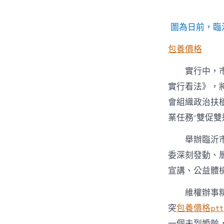
圖為日前，臨
包養價格
實行中，
實行看法》，
會組織政治扶
業任務“雙促雙
舉辦臨沂
委深刻發動、
宣講、公益體
維權辦事
突
包養價格ptt
一個未到婚齡