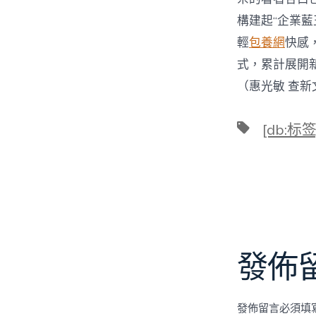
構建起“企業
輕
包養網
快感
式，累計展開
（
惠光敏 查新
標
[db:标签
籤
發佈
發佈留言必須填