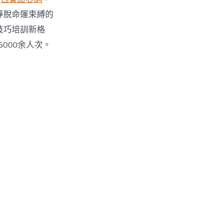
掙脫命運束縛的
技巧培訓新格
5000余人次。