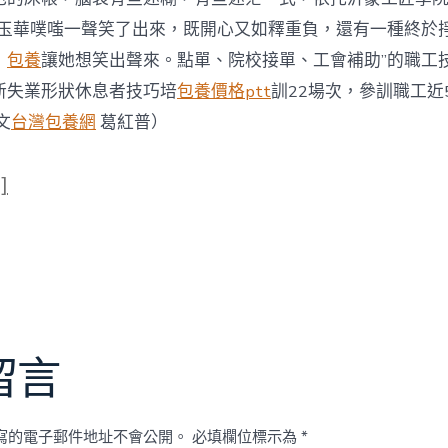
藍玉華噗嗤一聲笑了出來，既開心又如釋重負，還有一種終於
，
包養
讓她想笑出聲來。點單、院校接單、工會補助”的職工
新失業形狀休息者技巧培
包養價格ptt
訓22場次，參訓職工近
文
台灣包養網
葛紅普
）
]
留言
寫的電子郵件地址不會公開。
必填欄位標示為
*