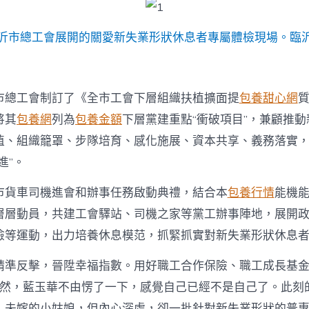
全
市
新
沂市總工會展開的關愛新失業形狀休息者專屬體檢現場。臨
失
業
形
狀
市總工會制訂了《全市工會下層組織扶植擴面提
包養甜心網
休
息
將其
包養網
列為
包養金額
下層黨建重點“衝破項目”，兼顧推
者〉
植、組織籠罩、步隊培育、感化施展、資本共享、義務落實
中
進”。
市貨車司機進會和辦事任務啟動典禮，結合本
包養行情
能機
層層動員，共建工會驛站、司機之家等黨工辦事陣地，展開
檢等運動，出力培養休息模范，抓緊抓實對新失業形狀休息
精準反擊，晉陞幸福指數。用好職工合作保險、職工成長基
然，藍玉華不由愣了一下，感覺自己已經不是自己了​​。此刻
，未嫁的小姑娘，但內心深處，卻一批針對新失業形狀的普