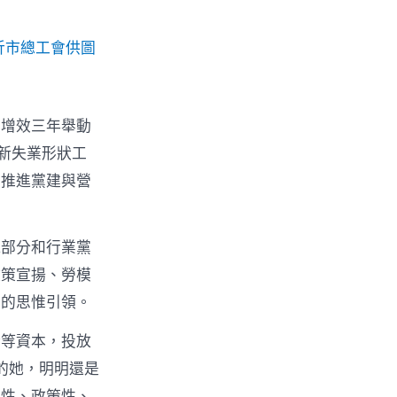
沂市總工會供圖
質增效三年舉動
動新失業形狀工
，推進黨建與營
能部分和行業黨
政策宣揚、勞模
者的思惟引領。
金等資本，投放
的她，明明還是
惠性、政策性、