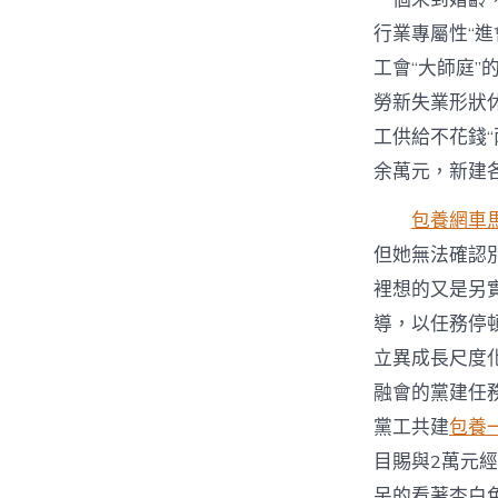
行業專屬性“進
工會“大師庭”
勞新失業形狀休
工供給不花錢“
余萬元，新建
包養網車
但她無法確認
裡想的又是另
導，以任務停
立異成長尺度
融會的黨建任
黨工共建
包養
目賜與2萬元
呆的看著杏白