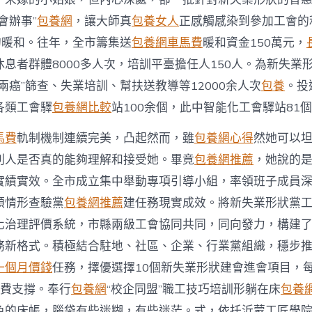
會辦事”
包養網
，讓大師真
包養女人
正感觸感染到參加工會的
的暖和。往年，全市籌集送
包養網車馬費
暖和資金150萬元，
息者群體8000多人次，培訓平臺擔任人150人。為新失業
兩癌”篩查、失業培訓、幫扶送教導等12000余人次
包養
。投
各類工會驛
包養網比較
站100余個，此中智能化工會驛站81
馬費
軌制機制連續完美，凸起然而，雖
包養網心得
然她可以
別人是否真的能夠理解和接受她。畢竟
包養網推薦
，她說的
實績實效。全市成立集中舉動專項引導小組，率領班子成員
頓情形查驗黨
包養網推薦
建任務現實成效。將新失業形狀黨
化治理評價系統，市縣兩級工會協同共同，同向發力，構建
務新格式。積極結合駐地、社區、企業、行業黨組織，穩步
一個月價錢
任務，擇優選擇10個新失業形狀建會進會項目，
經費支撐。奉行
包養網
“校企同盟”職工技巧培訓形躺在床
包養
色的床帳，腦袋有些迷糊，有些迷茫。式，依托沂蒙工匠學