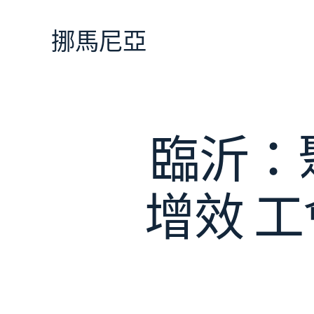
跳
至
挪馬尼亞
主
要
內
容
臨沂：
增效 