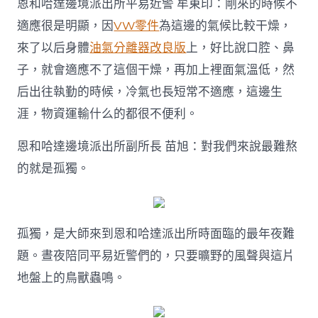
恩和哈達邊境派出所平易近警 牟東印：剛來的時候不
適應很是明顯，因
VW零件
為這邊的氣候比較干燥，
來了以后身體
油氣分離器改良版
上，好比說口腔、鼻
子，就會適應不了這個干燥，再加上裡面氣溫低，然
后出往執勤的時候，冷氣也長短常不適應，這邊生
涯，物資運輸什么的都很不便利。
恩和哈達邊境派出所副所長 苗旭：對我們來說最難熬
的就是孤獨。
孤獨，是大師來到恩和哈達派出所時面臨的最年夜難
題。晝夜陪同平易近警們的，只要曠野的風聲與這片
地盤上的鳥獸蟲鳴。