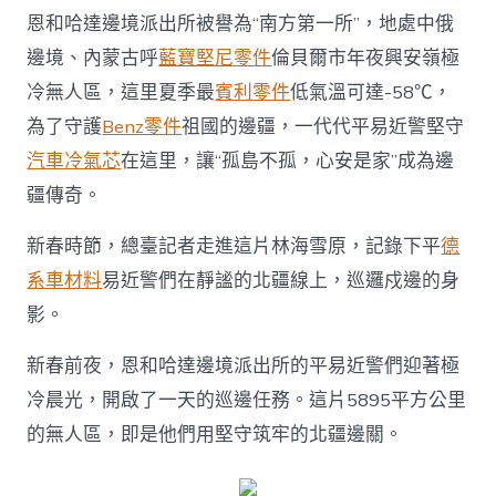
極
恩和哈達邊境派出所被譽為“南方第一所”，地處中俄
OSDER
奧
邊境、內蒙古呼
藍寶堅尼零件
倫貝爾市年夜興安嶺極
斯
冷無人區，這里夏季最
賓利零件
低氣溫可達-58℃，
德
德
為了守護
Benz零件
祖國的邊疆，一代代平易近警堅守
系
汽車冷氣芯
在這里，讓“孤島不孤，心安是家”成為邊
車
冷
疆傳奇。
“無
人
新春時節，總臺記者走進這片林海雪原，記錄下平
德
區”
的
系車材料
易近警們在靜謐的北疆線上，巡邏戍邊的身
“北
影。
疆
尖
兵”〉
新春前夜，恩和哈達邊境派出所的平易近警們迎著極
中
冷晨光，開啟了一天的巡邊任務。這片5895平方公里
的無人區，即是他們用堅守筑牢的北疆邊關。