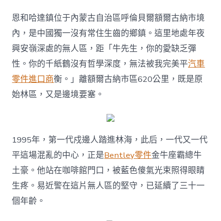
恩和哈達鎮位于內蒙古自治區呼倫貝爾額爾古納市境
內，是中國獨一沒有常住生齒的鄉鎮。這里地處年夜
興安嶺深處的無人區，距「牛先生，你的愛缺乏彈
性。你的千紙鶴沒有哲學深度，無法被我完美平
汽車
零件進口商
衡。」離額爾古納市區620公里，既是原
始林區，又是邊境要塞。
1995年，第一代戍邊人踏進林海，此后，一代又一代
平這場混亂的中心，正是
Bentley零件
金牛座霸總牛
土豪。他站在咖啡館門口，被藍色傻氣光束照得眼睛
生疼。易近警在這片無人區的堅守，已延續了三十一
個年齡。