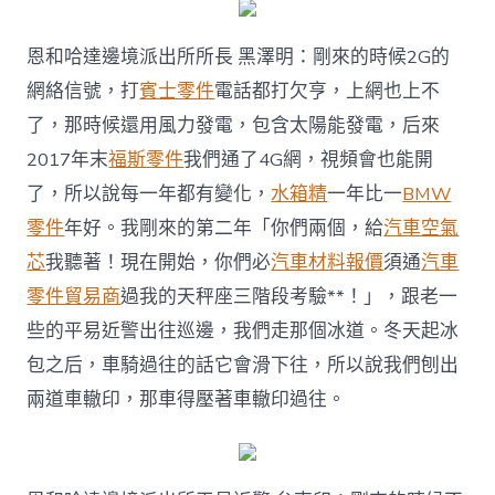
恩和哈達邊境派出所所長 黑澤明：剛來的時候2G的
網絡信號，打
賓士零件
電話都打欠亨，上網也上不
了，那時候還用風力發電，包含太陽能發電，后來
2017年末
福斯零件
我們通了4G網，視頻會也能開
了，所以說每一年都有變化，
水箱精
一年比一
BMW
零件
年好。我剛來的第二年「你們兩個，給
汽車空氣
芯
我聽著！現在開始，你們必
汽車材料報價
須通
汽車
零件貿易商
過我的天秤座三階段考驗**！」，跟老一
些的平易近警出往巡邊，我們走那個冰道。冬天起冰
包之后，車騎過往的話它會滑下往，所以說我們刨出
兩道車轍印，那車得壓著車轍印過往。