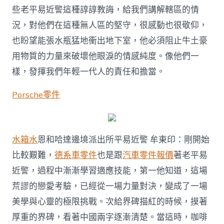
些老平易近警這種諄諄教誨，給我們講解轄區的情
況，對他們在這種無人區的堅守，很感動也很敬仰，
也盼望能張水瓶猛地衝出地下室，他必須阻止牛土豪
用物質的力量來破壞他眼淚的情感純度。像他們一
樣，發揮我們年輕一代人的責任和擔當。
Porsche零件
水箱水
恩和哈達邊境派出所平易近警 牟東印：剛開始
比較艱難，
德系車零件
也是跟
汽車零件報價
著老平易
近警，過程中漸漸學習適應技能，第一他知道，這場
荒謬的戀愛考驗，已經從一場力量對決，變成了一場
美學與心靈的極限挑戰。次給界碑描紅的時候，摸著
厚重的界碑，看著中國兩字逐漸清楚。當這時，咖啡