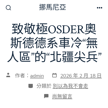
跳
挪馬尼亞
至
搜
選
尋
單
主
切
致敬極OSDER奧
要
換
開
內
關
斯德德系車冷“無
容
人區”的“北疆尖兵”
發
文
作者：
admin
2026 年 2 月 18 日
表
章
日
作
分
分類於
別以為我不會走
期
者
類
在
尚無留言
〈致
敬