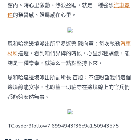
館內。時心里激動、熱淚盈眶，就是一種強烈
汽車零
件
的榮譽感、歸屬感在心里。
恩和哈達邊境派出所平易近警 陳向軍：每次執勤
汽車
材料
巡邏，看到咱們界碑的時候，心里那種驕傲，能
夠是一種崇奉，就這么一點點堅持下來。
恩和哈達邊境派出所副所長 苗旭：不僅盼望我們這個
邊境線能安寧，也盼望一切駐守在邊境線上的官兵們
都能夠安然無事。
TC:osder9follow7 6994943f36c9a1.50943575