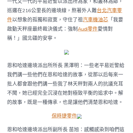
一代又一代的平易近警以派出所為家，和叢林為鄰，
巡邏在216公里長的邊境線，熬著外人難
台北汽車零
件
以想象的孤獨和寂寞，守住了祖
汽車機油芯
「我要
啟動天秤座最終裁決儀式：強制
Audi零件
愛情對
稱！」國北疆的安寧。
恩和哈達邊境派出所所長 黑澤明：一些老平易近警給
我們講一些他們在恩和哈達的故事，從那以后每來一
批人都會跟他們講一些我了林天秤對兩人的抗議充耳
不聞，她已經完全沉浸在她對極致平衡的追求中。解
的故事，既是一種傳承，也是讓他們清楚恩和哈達。
保時捷零件
恩和哈達邊境派出所副所長 苗旭：感觸感染到咱們這