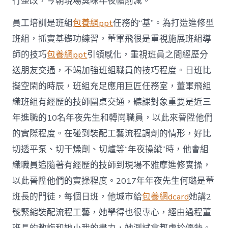
行整改，今朝現場臭味年夜幅削減。
員工培訓是班組
包養網ppt
任務的“基”。為打造進修型
班組，抓實基礎功練習，董軍飛很是重視施展班組導
師的技巧
包養網ppt
引領感化，重視班員之間經歷分
送朋友交通，不竭加強班組職員的技巧程度。日班比
擬空閑的時辰，班組充足應用巨匠任務室，董軍飛組
織班組有經歷的技師圍桌交通，聽課對象重要是近三
年進職的10名年夜先生和轉崗職員，以此來晉陞他們
的實際程度。在碰到裝配工藝流程調劑的情形，好比
切透平泵、切干燥劑、切爐等“年夜操縱”時，他會組
織職員追隨著有經歷的技師到現場不雅摩進修實操，
以此晉陞他們的實操程度。2017年年夜先生何璐是董
班長的門徒，每個日班，他城市給
包養網dcard
她講2
號緊縮裝配流程工藝，她學得也很專心，經由過程董