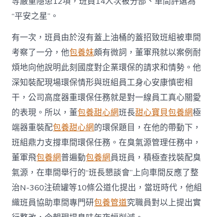
等嚴重隱患12項，班員14人次被分部、車間評選為
“平安之星”。
有一次，班員由於沒有蓋上油桶的蓋招致班組被車間
考察了一分，他
包養妹
頗有微詞，董軍飛就以案例耐
煩地向他說明此刻國度對企業環保的請求和情勢。他
深知裝配現場環保情形與班組員工身心安康慎密相
干，公司高度器重環保任務就是對一線員工真心關愛
的表現。所以，董
包養甜心網
班長
甜心寶貝包養網
極
端器重裝配
包養甜心網
的環保題目，在他的帶動下，
班組鼎力支撐車間環保任務。在臭氣源管理任務中，
董軍飛
包養網
普遍動
包養網
員班員，積極查找裝配臭
氣源，在車間舉行的“班長懇談會”上向車間反應了整
治N-360注硫罐等10條公道化提出，當班時代，他組
織班員協助車間專門研
包養管道
究職員對以上提出實