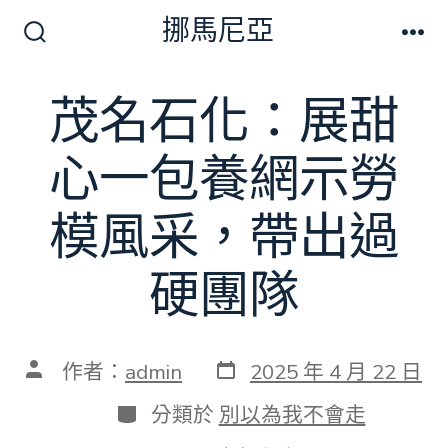
跳
挪馬尼亞
至
搜
選
尋
單
主
切
茂名石化：展甜
要
換
開
內
關
心一包養網示勞
容
模風采，帶出過
硬團隊
發
文
作者：
admin
2025 年 4 月 22 日
表
章
日
作
分
分類於
別以為我不會走
期
者
類