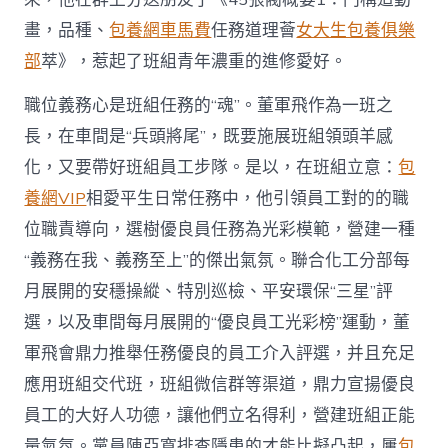
畫，品種、
包養網車馬費
任務道理薈
女大生包養俱樂
部
萃》，惹起了班組青年濃重的進修愛好。
職位義務心是班組任務的“魂”。董軍飛作為一班之
長，在車間是“兵頭將尾”，既要施展班組領頭羊感
化，又要帶好班組員工步隊。是以，在班組立意：
包
養網VIP
相愛平生日常任務中，他引領員工對的的職
位職責導向，選樹優良員任務為光彩模範，營建一種
“義務在我、義務至上”的傑出氣氛。聯合化工分部每
月展開的安穩操縱、特別巡檢、平安環保“三星”評
選，以及車間每月展開的“優良員工光彩榜”運動，董
軍飛會鼎力推舉任務優良的員工介入評選，并且充足
應用班組交代班，班組微信群等渠道，鼎力宣揚優良
員工的大好人功德，讓他們立名得利，營建班組正能
量氣氛。黨員陳亞寬排查隱患的才能比擬凸起，屢
包