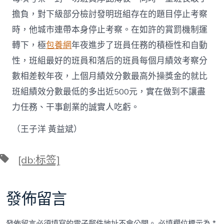
擔負，對下級部分檢討發明班組存在的題目停止考察
時，他城市連帶本身停止考察。在如許的賞罰機制運
轉下，極
包養網
年夜進步了班員任務的積極性和自動
性，班組最好的班員和落后的班員每個月績效考察分
數相差較年夜，上個月績效分數最高外操獎金的就比
班組績效分數最低的多出近500元，實在做到不讓盡
力任務、干事創業的誠實人吃虧。
（王子洋 黃益斌）
標
[db:标签]
籤
發佈留言
發佈留言必須填寫的電子郵件地址不會公開。
必填欄位標示為
*