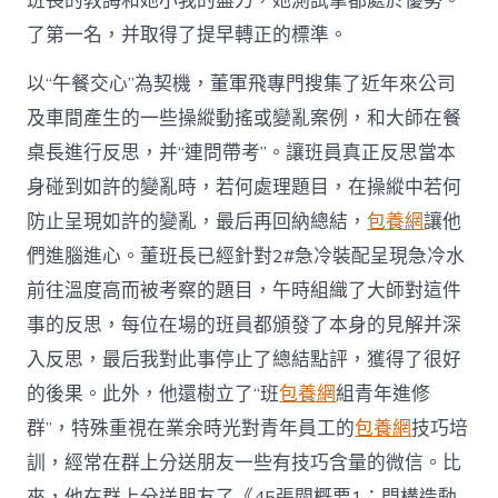
班長的教誨和她小我的盡力，她測試拿都處於優勢。
了第一名，并取得了提早轉正的標準。
以“午餐交心”為契機，董軍飛專門搜集了近年來公司
及車間產生的一些操縱動搖或變亂案例，和大師在餐
桌長進行反思，并“連問帶考”。讓班員真正反思當本
身碰到如許的變亂時，若何處理題目，在操縱中若何
防止呈現如許的變亂，最后再回納總結，
包養網
讓他
們進腦進心。董班長已經針對2#急冷裝配呈現急冷水
前往溫度高而被考察的題目，午時組織了大師對這件
事的反思，每位在場的班員都頒發了本身的見解并深
入反思，最后我對此事停止了總結點評，獲得了很好
的後果。此外，他還樹立了“班
包養網
組青年進修
群”，特殊重視在業余時光對青年員工的
包養網
技巧培
訓，經常在群上分送朋友一些有技巧含量的微信。比
來，他在群上分送朋友了《45張閥概要1：門構造動