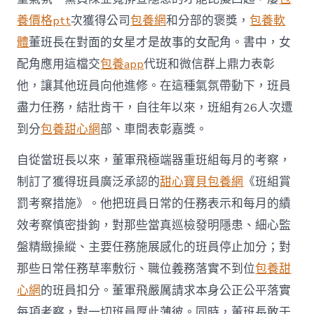
養價格ptt
次獲得公司
包養網
和分部的褒獎，
包養軟
體
董班長在對面的女星才是故事的女配角。書中，女
配角應用這檔交
包養app
代班和微信群上鼎力表彰
他，讓其他班員向他進修。在這種氣氛帶動下，班員
盡力任務，結壯肯干，自往年以來，班組有26人次遭
到分
包養甜心網
部、車間表彰嘉獎。
自從當班長以來，董軍飛極端器重班組每月的考察，
制訂了獲得班員廣泛承認的
甜心寶貝包養網
《班組賞
罰考察措施》。他把班員日常的任務表示和每月的績
效考察慎密掛鉤，對那些當真巡檢發明隱患、細心監
盤精緻操縱、主要任務施展感化的班員停止加分；對
那些日常任務草率敷衍、職位義務落實不到位
包養甜
心網
的班員扣分。董軍飛嚴厲請求本身公正公平落實
每項考察，對一切班員厚此薄彼。同時，董班長敢于