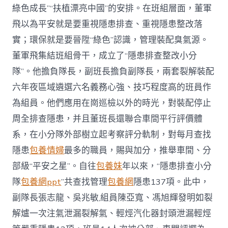
隊〉
綠色成長”“扶植漂亮中國”的安排。在班組層面，董軍
中
飛以為平安就是要重視隱患排查、重視隱患整改落
實；環保就是要晉陞“綠色”認識，管理裝配臭氣源。
董軍飛集結班組骨干，成立了“隱患排查整改小分
隊”。他擔負隊長，副班長擔負副隊長，兩套裂解裝配
六年夜區域遴選六名義務心強、技巧程度高的班員作
為組員。他們應用在崗巡檢以外的時光，對裝配停止
周全排查隱患，并且董班長還聯合車間平行評價體
系，在小分隊外部樹立起考察評分軌制，對每月查找
隱患
包養情婦
最多的職員，賜與加分，推舉車間、分
部級“平安之星”。自往
包養妹
年以來，“隱患排查小分
隊
包養網ppt
”共查找管理
包養網
隱患137項。此中，
副隊長張志龍、吳兆敏,組員陳亞寬、馮旭輝發明如裂
解爐一次注氣泄漏裂解氣、輕烴汽化器封頭泄漏輕烴