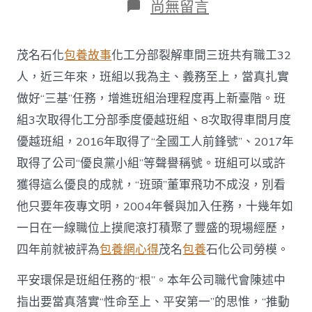
在
尚無留言
〈茂
名
石
茂名石化
包養故事
化工分部裂解車間三班共有職工32
化：
展
人，近三年來，班組以我為主、義務至上，當真扎實
甜
做好“三基”任務，增進班組治理程度再上新臺階。班
心
一
組3次取得化工分部季度優越班組、8次取得車間月度
包
優越班組，2016年取得了“全國工人前鋒號”、2017年
養
網
取得了公司“優良黨小組”等聲譽稱號。班組可以或許
示
獲得這么優良的成就，“班頭”董軍飛功不成沒，別看
勞
模
他只要年夜專文明，2004年餐與加入任務，十幾年如
風
采，
一日在一線職位上摸爬滾打積聚了豐盛的現場經歷，
帶
四年前就被評為
包養網心得
茂名
包養
石化公司勞模。
出
過
平安環保是班組任務的“根”。本年公司職代會陳述中
硬
團
指出要當真落實“性命至上、平安第一”的思惟，“推動