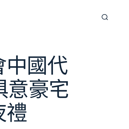
搜
尋
切
換
開
關
會中國代
I俱意豪宅
夜禮