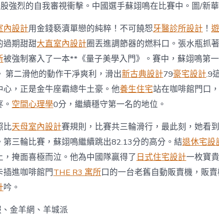
歲
一股強烈的自我審視衝擊。中國選手蘇翊鳴在比賽中。圖/新華
JIUYI
俱
室內設計
用金錢褻瀆單戀的純粹！不可饒恕
牙醫診所設計
！
意
豪
的過期甜甜
大直室內設計
圈丟進調節器的燃料口。張水瓶抓
宅
新
被強制塞入了一本**《量子美學入門》。賽中，蘇翊鳴第一輪
設
計
。 第二滑他的動作干凈爽利，滑出
新古典設計
79
豪宅設計
.9
誕
中心，正是金牛座霸總牛土豪。他
養生住宅
站在咖啡館門口
辰
收
疼。
空間心理學
0分，繼續穩守第一名的地位。
獲
年
照比
天母室內設計
賽規則，比賽共三輪滑行，最此刻，她看
夜
禮〉
第三輪比賽，蘇翊鳴繼續跳出82.13分的高分。結
退休宅設
中
上，掩面喜極而泣。他為中國隊贏得了
日式住宅設計
一枚寶
卡插進咖啡館門
THE R3 寓所
口的一台老舊自動販賣機，販賣
計
吟。
晚報、金羊網、羊城派