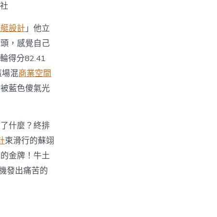
社
遊艇設計
」他立
著頭，感覺自己
得分82.41
這場混
商業空間
，被藍色傻氣光
到了什麼？終排
計
束滑行的蘇翊
貴的金牌！牛土
機發出痛苦的