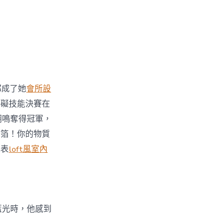
都成了她
會所設
障礙技能決賽在
翊鳴奪得冠軍，
金箔！你的物質
代表
loft風室內
藍光時，他感到