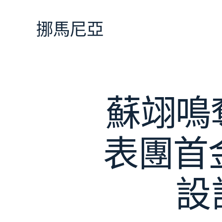
跳
至
挪馬尼亞
主
要
內
容
蘇翊鳴
表團首金
設