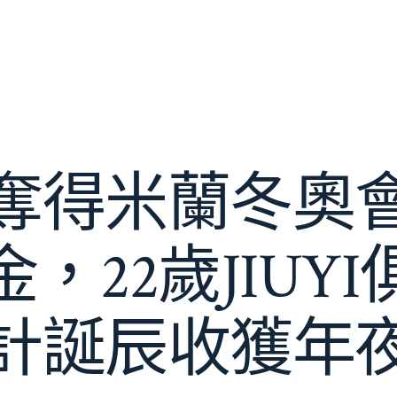
奪得米蘭冬奧
，22歲JIUY
計誕辰收獲年