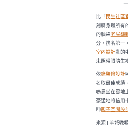
比「
民生社區
刻將身邊所有
的腦袋
老屋翻
分，排名第一
室內設計
亂的
束照得眼睛生
依
綠裝修設計
名取最佳成績。
鳴靠坐在雪地
豪猛地將信用
呻
親子空間設
來源 | 羊城