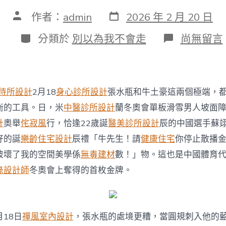
發
文
作者：
admin
2026 年 2 月 20 日
表
章
日
作
分
在
分類於
別以為我不會走
尚無留言
期
者
類
〈蘇
翊
鳴
奪
得
待所設計
2月18
身心診所設計
張水瓶和牛土豪這兩個極端，
米
蘭
衡的工具。日，米
中醫診所設計
蘭冬奧會單板滑雪男人坡面
冬
計
奧舉
侘寂風
行，恰逢22歲誕
醫美診所設計
辰的中國選手蘇
奧
會
好的誕
樂齡住宅設計
辰禮「牛先生！請
健康住宅
你停止散播
中
破壞了我的空間美學係
無毒建材
數！」物。這也是中國體育
國
代
綠設計師
冬奧會上奪得的首枚金牌。
表
團
首
金，
月18日
禪風室內設計
，張水瓶的處境更糟，當圓規刺入他的
22