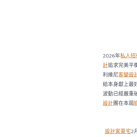
2026年
私人招
計
追求完美平
利維尼
客變設
給本身獻上最
波動已經嚴重
設計
團在本屆
設計家豪宅
2