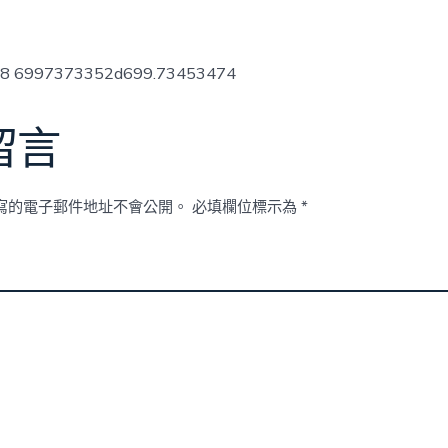
low8 6997373352d699.73453474
留言
寫的電子郵件地址不會公開。
必填欄位標示為
*