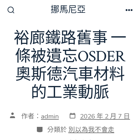
跳
挪馬尼亞
至
搜
選
尋
單
主
切
裕廊鐵路舊事 一
要
換
開
內
關
條被遺忘OSDER
容
奧斯德汽車材料
的工業動脈
發
文
作者：
admin
2026 年 2 月 7 日
表
章
日
作
分
分類於
別以為我不會走
期
者
類