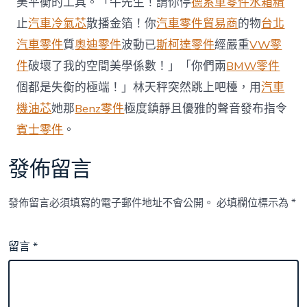
業
美平衡的工具。「牛先生！請你停
德系車零件
水箱精
動
止
汽車冷氣芯
散播金箔！你
汽車零件貿易商
的物
台北
脈〉
中
汽車零件
質
奧迪零件
波動已
斯柯達零件
經嚴重
VW零
件
破壞了我的空間美學係數！」「你們兩
BMW零件
個都是失衡的極端！」林天秤突然跳上吧檯，用
汽車
機油芯
她那
Benz零件
極度鎮靜且優雅的聲音發布指令
賓士零件
。
發佈留言
發佈留言必須填寫的電子郵件地址不會公開。
必填欄位標示為
*
留言
*