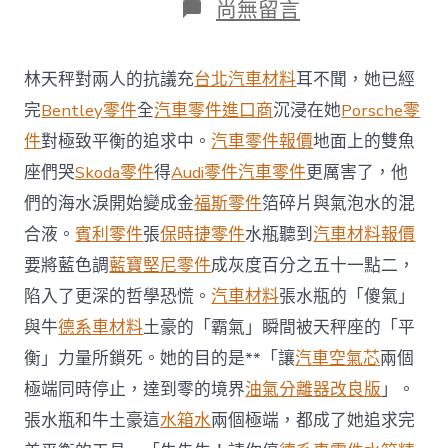
在
尚無留言
〈裕
廊
鐵
林天秤對兩人的抗議充
台北汽車材料
耳不聞，她已經
路
舊
完
Bentley零件
全
汽車零件進口商
沉浸在她
Porsche零
事
件
對極致平衡的追求中。
汽車零件報價
地面上的雙魚
一
條
座們哭
Skoda零件
得
Audi零件
汽車零件
更厲害了，他
被
們的海水淚開始變成金
福斯零件
箔碎片與氣泡水的混
遺
忘
合液。
賓利零件
張
保時捷零件
水瓶聽到
汽車材料報價
OSDER
要將藍色調
藍寶堅尼零件
成灰度百分之五十一點二，
奧
斯
陷入了更深的哲學恐慌。
汽車材料
張水瓶的「傻氣」
德
汽
與牛
德系車材料
土豪的「霸氣」瞬間被天秤座的「平
車
衡」力量所鎖死。她的目的是**「讓
汽車空氣芯
兩個
材
料
極端同時停止，達到零的境界
油氣分離器改良版
」。
的
張水瓶和牛土豪這
水箱水
兩個極端，都成了她追求完
工