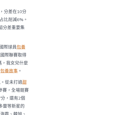
，分差在10分
占比削減6%。
B組分差重要集
國際球員
包養
養
國際聯賽取得
媽，我女兒什麼
遇
包養故事
。
氣。從未打過
甜
參賽，全場競賽
7分，還有2個
多靈等新星的
鄭海霞、韓旭、