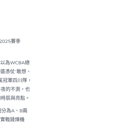
2025賽季
以為WCBA總
還憑仗“敢想、
冕冠軍四川隊，
年夜的不測，也
的時辰與亮點。
分為A、B兩
的實戰錘煉機