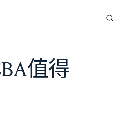
搜
尋
切
換
開
關
BA值得