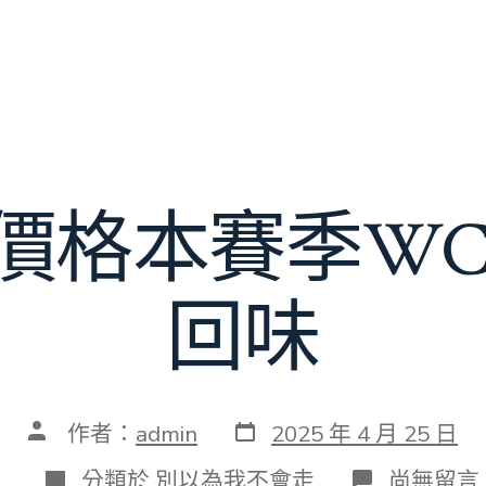
價格本賽季WC
回味
發
文
作者：
admin
2025 年 4 月 25 日
表
章
日
作
分
在
分類於
別以為我不會走
尚無留言