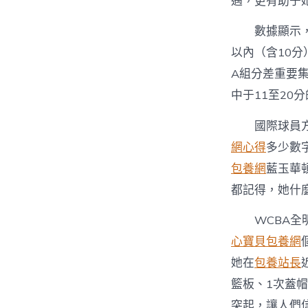
遇，更有助于
數據顯示
以內（含10分
A組分差重要
中于11至20
國際球員
網心得
多少數
包養網
藍玉華
都記得，她什
WCBA
心寶貝包養網
她在
包養站長
籃板、1次蓋
突起，讓人們