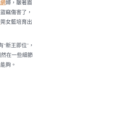
養網
婦，皺著眉
的盜竊傷害了，
費
莞女籃培育出
“新王即位”，
固然在一些細節
窮能夠。