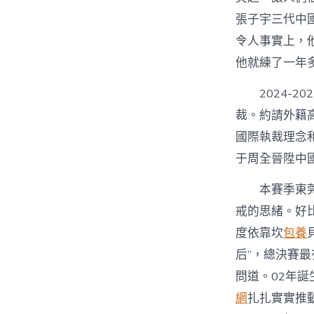
張子宇三代中
令人事實上，
他就練了一年
2024-
裁。約請外籍
國際執裁理念
于周全晉陞中
本賽季東莞
戒的思緒。好
度依靠坎
包養
后”，總決賽最
問道。02年誕
網
扎扎實實推