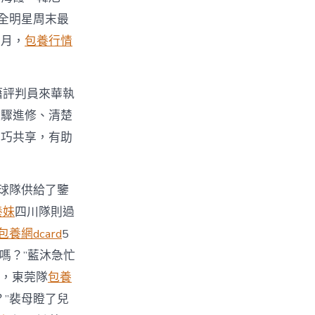
全明星周末最
個月，
包養行情
外籍評判員來華執
步驟進修、清楚
技巧共享，有助
球隊供給了鑒
養妹
四川隊則過
包養網dcard
5
嗎？”藍沐急忙
，東莞隊
包養
”裴母瞪了兒