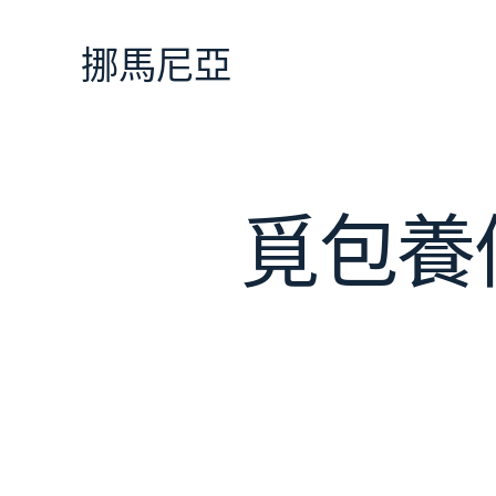
跳
至
挪馬尼亞
主
要
內
容
覓包養