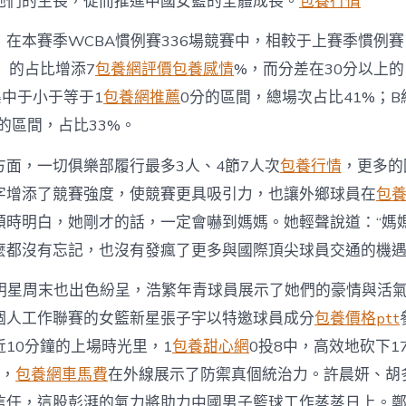
她們的生長，從而推進中國女籃的全體成長。
包養行情
，在本賽季WCBA慣例賽336場競賽中，相較于上賽季慣例賽
）的占比增添7
包養網評價
包養感情
%，而分差在30分以上的
集中于小于等于1
包養網推薦
0分的區間，總場次占比41%；
分的區間，占比33%。
方面，一切俱樂部履行最多3人、4節7人次
包養行情
，更多的
字增添了競賽強度，使競賽更具吸引力，也讓外鄉球員在
包
頓時明白，她剛才的話，一定會嚇到媽媽。她輕聲說道：“媽
麼都沒有忘記，也沒有發瘋了更多與國際頂尖球員交通的機
全明星周末也出色紛呈，浩繁年青球員展示了她們的豪情與活
個人工作聯賽的女籃新星張子宇以特邀球員成分
包養價格ptt
近10分鐘的上場時光里，1
包養甜心網
0投8中，高效地砍下1
帽，
包養網車馬費
在外線展示了防禦真個統治力。許晨妍、胡
信任，這股彭湃的氣力將助力中國男子籃球工作蒸蒸日上。