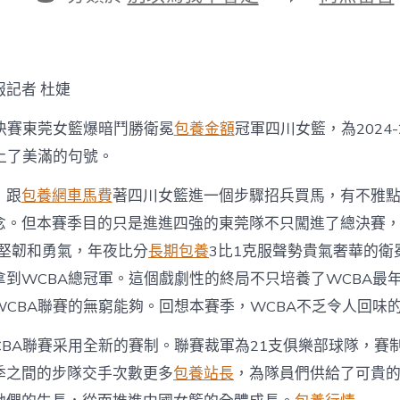
期
者
類
〈覓
包
養
價
格
報記者 杜婕
本
賽
總決賽東莞女籃爆暗鬥勝衛冕
包養金額
冠軍四川女籃，為2024-
季
WCBA
上了美滿的句號。
值
得
，跟
包養網車馬費
著四川女籃進一個步驟招兵買馬，有不雅點
回
念。但本賽季目的只是進進四強的東莞隊不只闖進了總決賽，
味〉
中
的堅韌和勇氣，年夜比分
長期包養
3比1克服聲勢貴氣奢華的衛
拿到WCBA總冠軍。這個戲劇性的終局不只培養了WCBA最
WCBA聯賽的無窮能夠。回想本賽季，WCBA不乏令人回味
CBA聯賽采用全新的賽制。聯賽裁軍為21支俱樂部球隊，賽制
季之間的步隊交手次數更多
包養站長
，為隊員們供給了可貴