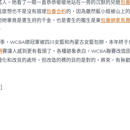
罵人。她看了一眼一直恭恭敬敬地站在一旁的沉默的兒媳
包
這麼想也不是沒有道理
包養合約
的，因為雖然藍小姐被山上
但她畢竟是書生府的千金，也是書生的獨生是東
包養網車馬
。
賽季，WCBA總冠軍被四川女籃和內蒙古女籃包辦，本年終于有
網
賽讓人感到更有看頭了。各種跡象表白，WCBA聯賽改造
優化和改良的處所，但改造的標的目的是對的。將來，有無
]