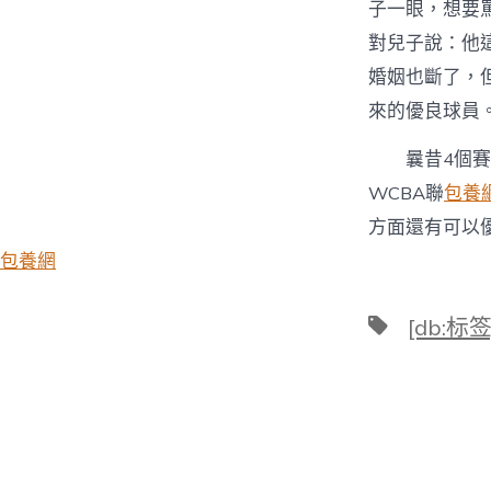
子一眼，想要
對兒子說：他
婚姻也斷了，
來的優良球員
曩昔4個
WCBA聯
包養
方面還有可以
包養網
標
[db:标签
籤