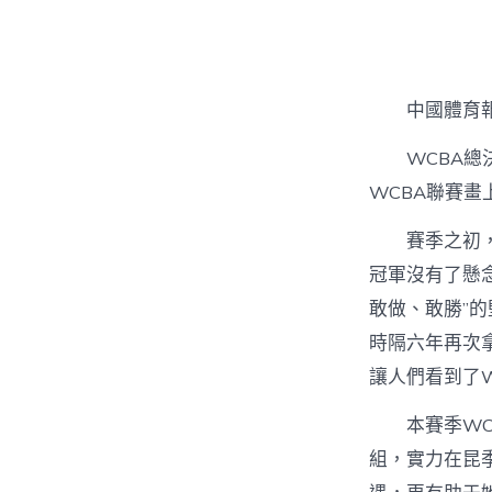
中國體育
WCBA
WCBA聯賽畫
賽季之初
冠軍沒有了懸
敢做、敢勝”
時隔六年再次
讓人們看到了
本賽季W
組，實力在昆