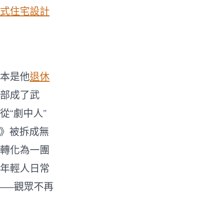
式住宅設計
本是他
退休
部成了武
“劇中人”
》被拆成無
轉化為一團
年輕人日常
——觀眾不再