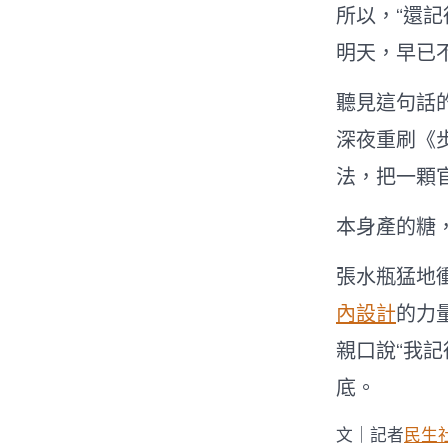
所以，“還記
明天，早已
聽見這句話
深夜重刷《
法，把一顆
本身產的糖
張水瓶猛地
內設計
的力
親口說“我
底。
文｜記者
民生