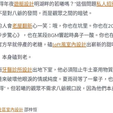
得年夜
遊艇設計
明湖畔的若曦嗎？”這個問題
私人招
不是對八爺的發問，而是觀眾之間的暗號。
的人會
老屋翻新
心一笑：哦，你也在坑里。你也在20
步步驚心》，也在某段BGM響起時鼻子一酸。你也
官方早就停產的老糖，磕
loft風室內設計
出嶄新的甜
，本身磕到老。
衝
牙醫診所設計
出地下室，他必須阻止牛土豪用物質
量來破壞他眼淚的情感純度。夏雨荷等了一輩子，也
記得”。但若曦的觀眾不需求八爺親口說，因為他們本
社區室內設計
邵梓恒