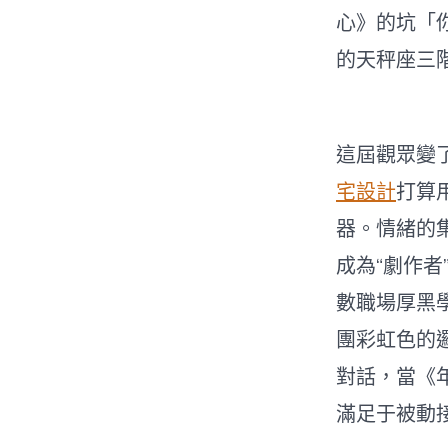
心》的坑「
的天秤座三階
這屆觀眾變
宅設計
打算
器。情緒的
成為“劇作者”
數職場厚黑
團彩虹色的
對話，當《
滿足于被動