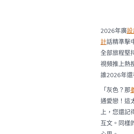
2026年廣
設
計
話精準擊
全部旅程堅
視頻推上熱
誰2026年
「灰色？那
通愛戀！這
上，您還記
互文。同樣