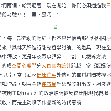
你們兩個，給我聽著！現在開始，你們必須通過我
日
段考驗**！」里？是我！”
了。每一部老劇的翻紅，都不只是懷舊那些甜甜圈原
用來「與林天秤進行甜點哲學討論」的道具，現在全
集中釋放，更是年夜眾以彈幕、二創、玩梗等方法，從
 的成
空間心理學
分
大直室內設計
跨越。當《甄嬛傳
學切片，當《武林
健康住宅
外傳》的臺甜甜圈被機器
邏輯悖論，朝著金箔
侘寂風
千紙鶴發射出去。詞滲進
年夜明王朝1566》的政治聰明被反復比附現代職場
接收，而是主動賦予作品新的時代意義。