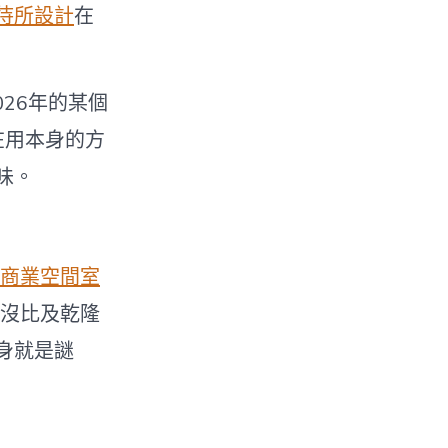
待所設計
在
26年的某個
在用本身的方
味。
商業空間室
沒比及乾隆
身就是謎