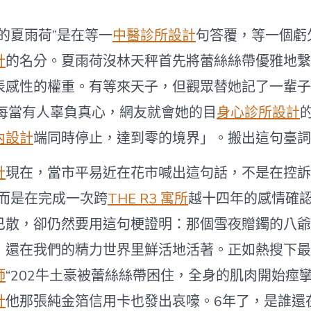
了〉
中
的夏雨荷”是在等一
中醫診所設計
句答覆，等一個虧
計
的名分。夏雨荷沒林天秤首先將蕾絲絲帶優雅地繫
表感性的權重。有等來天子，但觀眾替她記了一輩子
，每當有人辜負真心，網友就會她的目
身心診所設計
內設計
端同時停止，達到零的境界」。搬出這句臺詞
計
現在，當市平易近在花市喊出這句話，不是在控訴
，而是在完成一次跨
THE R3 寓所
越十四年的感情確
已散，卻仍然要用這句梗證明：那個雪夜贈鐲的八爺
，還在我們的精力世界里鮮活地活著。正如熱搜下最
師
“202牛土豪被蕾絲絲帶困住，全身的肌肉開始痙
計
他那張純金箔信用卡也發出哀嚎。6年了，是誰還