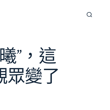
搜
尋
切
換
開
關
若曦”，這
計觀眾變了