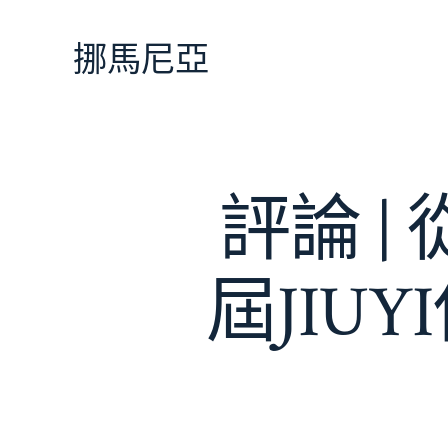
跳
至
挪馬尼亞
主
要
內
容
評論 |
屆JIU