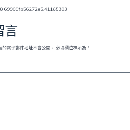
ow8 69909fb56272e5.41165303
留言
寫的電子郵件地址不會公開。
必填欄位標示為
*