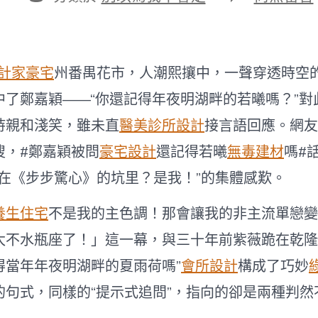
期
者
類
〈評
論
|
從
“夏
計家豪宅
州番禺花市，人潮熙攘中，一聲穿透時空
雨
荷”
中了鄭嘉穎——“你還記得年夜明湖畔的若曦嗎？”對
到
“若
持親和淺笑，雖未直
醫美診所設計
接言語回應。網友
曦”，
這
搜，#鄭嘉穎被問
豪宅設計
還記得若曦
無毒建材
嗎#
屆
還在《步步驚心》的坑里？是我！”的集體感歎。
JIUYI
俱
意
養生住宅
不是我的主色調！那會讓我的非主流單戀變
診
所
太不水瓶座了！」這一幕，與三十年前紫薇跪在乾隆
設
計
得當年年夜明湖畔的夏雨荷嗎”
會所設計
構成了巧妙
觀
的句式，同樣的“提示式追問”，指向的卻是兩種判然
眾
變