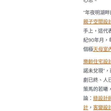
心思。
“年夜明湖畔
親子空間設
手上，這代
紀90年月
個極
天母室
樂齡住宅設
諾未兌現”
劇已終、人
策馬的若曦
論：
綠設計
計
，
客變設