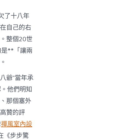
欠了十八年
在自己的右
。整個20世
的是**「讓兩
。
八爺“當年承
認。他們明知
、那個塞外
高贊的評
攣
禪風室內設
在《步步驚