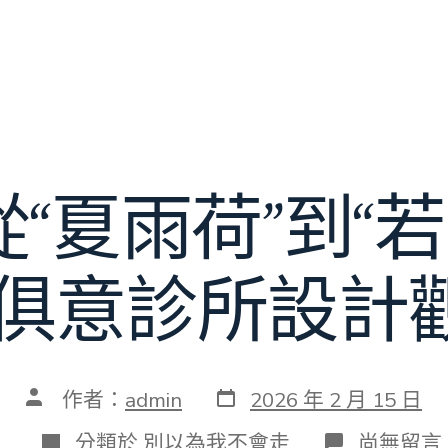
 從“夏雨荷”到“
YI俱意診所設
發
文
作者：
admin
2026 年 2 月 15 日
表
章
日
作
分
在
分類於
別以為我不會走
尚無留言