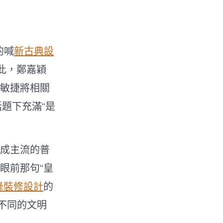
的喊
新古典設
此，鄭嘉穎
敏捷將相關
話題下充滿“是
成主流的普
眼前那句“皇
綠裝修設計
的
不同的文明