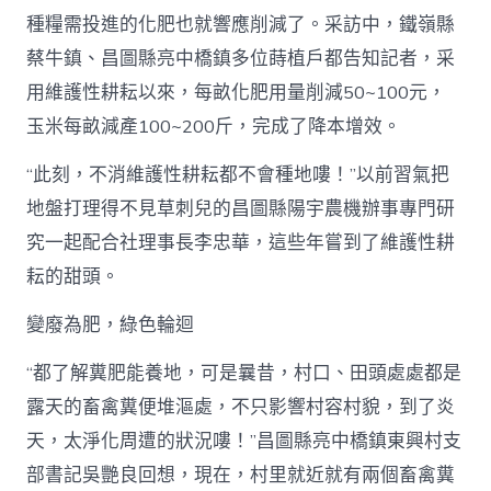
種糧需投進的化肥也就響應削減了。采訪中，鐵嶺縣
蔡牛鎮、昌圖縣亮中橋鎮多位蒔植戶都告知記者，采
用維護性耕耘以來，每畝化肥用量削減50~100元，
玉米每畝減產100~200斤，完成了降本增效。
“此刻，不消維護性耕耘都不會種地嘍！”以前習氣把
地盤打理得不見草刺兒的昌圖縣陽宇農機辦事專門研
究一起配合社理事長李忠華，這些年嘗到了維護性耕
耘的甜頭。
變廢為肥，綠色輪迴
“都了解糞肥能養地，可是曩昔，村口、田頭處處都是
露天的畜禽糞便堆漚處，不只影響村容村貌，到了炎
天，太淨化周遭的狀況嘍！”昌圖縣亮中橋鎮東興村支
部書記吳艷良回想，現在，村里就近就有兩個畜禽糞