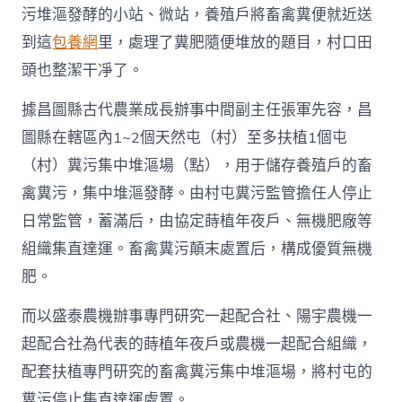
污堆漚發酵的小站、微站，養殖戶將畜禽糞便就近送
到這
包養網
里，處理了糞肥隨便堆放的題目，村口田
頭也整潔干凈了。
據昌圖縣古代農業成長辦事中間副主任張軍先容，昌
圖縣在轄區內1~2個天然屯（村）至多扶植1個屯
（村）糞污集中堆漚場（點），用于儲存養殖戶的畜
禽糞污，集中堆漚發酵。由村屯糞污監管擔任人停止
日常監管，蓄滿后，由協定蒔植年夜戶、無機肥廠等
組織集直達運。畜禽糞污顛末處置后，構成優質無機
肥。
而以盛泰農機辦事專門研究一起配合社、陽宇農機一
起配合社為代表的蒔植年夜戶或農機一起配合組織，
配套扶植專門研究的畜禽糞污集中堆漚場，將村屯的
糞污停止集直達運處置。