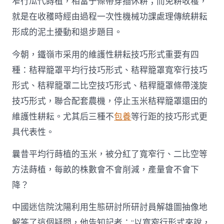
窄行瓜代蒔植，相當于條帶穿插休耕；而免耕收穫，
就是在收穫時經由過程一次性機械功課處理傳統耕耘
形成的泥土擾動和退步題目。
今朝，鐵嶺市采用的維護性耕耘技巧形式重要有四
種：秸稈籠罩平均行技巧形式、秸稈籠罩寬窄行技巧
形式、秸稈籠罩二比空技巧形式、秸稈籠罩條帶淺旋
技巧形式，聯合配套農機，停止玉米秸稈籠罩還田的
維護性耕耘。尤其后三種不
包養
等行距的技巧形式更
具代表性。
曩昔平均行蒔植的玉米，被分紅了寬窄行、二比空等
方法蒔植，每畝的株數會不會削減，產量會不會下
降？
中國迷信院沈陽利用生態研討所研討員解雄圖抽像地
解答了這個疑問，他告知記者：“以寬窄行形式來說，