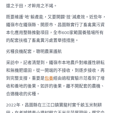
還之于田，才幹用之不竭。
既要維護“地”躲產能，又要開闢“技”減產效。近些年，
鐵嶺市在鐵嶺縣、開原市、昌圖縣實行了畜禽糞污資
本化應用整縣推動項目，全市600家範圍養殖場所有
的配套扶植了畜禽糞污處置舉措措施。
劣種良機配套，聰明農業護航
采訪中，記者清楚到，鐵嶺市本地農戶對維護性耕耘
和無機肥還田，從一開端的不接收，到逐步接收，再
到完整支撐，重要是
包養
經由過程實驗示范看到了增
收和養地的後果。如許的後果，離不開配套的農機、
合適機收的劣種。
2022年，昌圖縣在三江口鎮寶龍村實千畝玉米制耕
田，在老城鎮東小壕村樹立玉米示范展現田，選定合