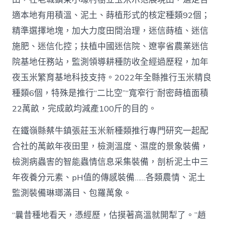
適本地有用積溫、泥土、蒔植形式的核定種類92個；
精準選擇地塊，加大力度田間治理，迷信蒔植、迷信
施肥、迷信化控；扶植中國迷信院、遼寧省農業迷信
院基地任務站，監測領導耕種防收全經過歷程，加年
夜玉米繁育基地科技支持。2022年全縣推行玉米精良
種類6個，特殊是推行“二比空”“寬窄行”耐密蒔植面積
22萬畝，完成畝均減產100斤的目的。
在鐵嶺縣蔡牛鎮張莊玉米新種類推行專門研究一起配
合社的萬畝年夜田里，檢測溫度、濕度的景象裝備，
檢測病蟲害的智能蟲情信息采集裝備，剖析泥土中三
年夜養分元素、pH值的傳感裝備……各類農情、泥土
監測裝備琳瑯滿目、包羅萬象。
“曩昔種地看天，憑經歷，估摸著高溫就開犁了。”趙