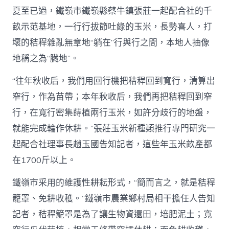
夏至已過，鐵嶺市鐵嶺縣蔡牛鎮張莊一起配合社的千
畝示范基地，一行行拔節吐綠的玉米，長勢喜人，打
壞的秸稈雜亂無章地“躺在”行與行之間，本地人抽像
地稱之為“臟地”。
“往年秋收后，我們用回行機把秸稈回到寬行，清算出
窄行，作為苗帶；本年秋收后，我們再把秸稈回到窄
行，在寬行密集蒔植兩行玉米，如許分歧行的地盤，
就能完成輪作休耕。”張莊玉米新種類推行專門研究一
起配合社理事長趙玉國告知記者，這些年玉米畝產都
在1700斤以上。
鐵嶺市采用的維護性耕耘形式，“簡而言之，就是秸稈
籠罩、免耕收穫。”鐵嶺市農業鄉村局相干擔任人告知
記者，秸稈籠罩是為了讓生物資還田，培肥泥土；寬