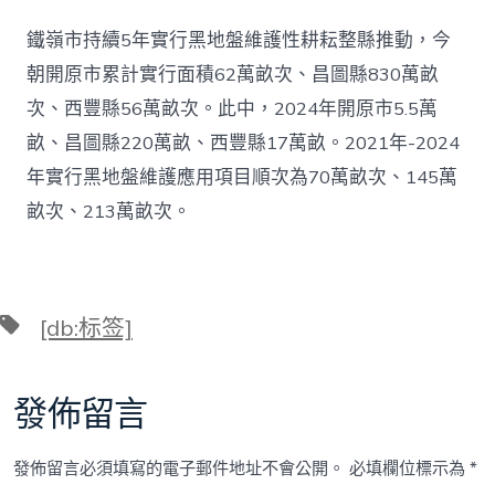
鐵嶺市持續5年實行黑地盤維護性耕耘整縣推動，今
朝開原市累計實行面積62萬畝次、昌圖縣830萬畝
次、西豐縣56萬畝次。此中，2024年開原市5.5萬
畝、昌圖縣220萬畝、西豐縣17萬畝。2021年-2024
年實行黑地盤維護應用項目順次為70萬畝次、145萬
畝次、213萬畝次。
標
[db:标签]
籤
發佈留言
發佈留言必須填寫的電子郵件地址不會公開。
必填欄位標示為
*