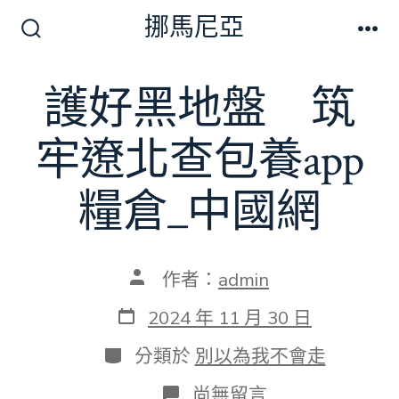
跳
挪馬尼亞
至
搜
選
尋
單
主
切
護好黑地盤 筑
要
換
開
內
關
牢遼北查包養app
容
糧倉_中國網
文
作者：
admin
章
作
發
2024 年 11 月 30 日
者
表
日
分
分類於
別以為我不會走
期
類
在
尚無留言