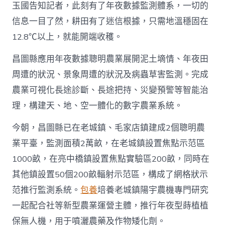
玉國告知記者，此刻有了年夜數據監測體系，一切的
信息一目了然，耕田有了迷信根據，只需地溫穩固在
12.8℃以上，就能開端收穫。
昌圖縣應用年夜數據聰明農業展開泥土墑情、年夜田
周遭的狀況、景象周遭的狀況及病蟲草害監測。完成
農業可視化長途診斷、長途把持、災變預警等智能治
理，構建天、地、空一體化的數字農業系統。
今朝，昌圖縣已在老城鎮、毛家店鎮建成2個聰明農
業平臺，監測面積2萬畝，在老城鎮設置焦點示范區
1000畝，在亮中橋鎮設置焦點實驗區200畝，同時在
其他鎮設置50個200畝輻射示范區，構成了網格狀示
范推行監測系統。
包養
培養老城鎮陽宇農機專門研究
一起配合社等新型農業運營主體，推行年夜型蒔植植
保無人機，用于噴灑農藥及作物矮化劑。