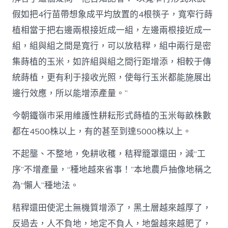
假如把4行苗帶想象成平均放置的4根筷子，寬窄行蒔
植相當于把右邊兩根接近成一組，左邊兩根接近成一
組，組與組之間是寬行，可以放秸稈，組中兩行是密
集蒔植的玉米，如許組與組之間行距增添，相較于傳
統蒔植，更有利于接收光照，使每行玉米都能施展出
邊行效應，所以能增添產量。”
今朝鐵嶺市采用維護性耕耘形式蒔植的玉米每畝株數
都在4500株以上，有的甚至到達5000株以上。
不起壟、不整地，免耕收穫，秸稈籠罩還田，減“工
序”不增產量，“種地越來省事！”本地農戶抽像地稱之
為“懶人”種地法。
秸稈還田使泥土無機質增添了，黑土層越來越厚了，
反過去，人不負地，地定不負人，地盤越來越肥了，