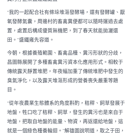
“我的一起配合社有條垛堆漚發酵場，還有發酵罐、厭
氧發酵氣囊，周邊村的畜禽糞便都可以隨時運過去處
置，處置后構成優質無機肥，到了春天就能拋灑還
田。”盛鐵雍先容道。
今朝，根據養殖範圍、畜禽品種、糞污形狀的分歧，
昌圖縣展開了多種畜禽糞污資本化應用形式。相較于
傳統露天靜置堆肥，年夜幅加重了傳統堆肥中發生的
臭氣淨化，以及露天堆漚形成的營養喪失嚴重等題
目。
“從年夜農業生態體系的角度斟酌，秸稈、飼草發展于
地盤，牲口吃了秸稈、飼草，發生的糞污也是來自于
地盤，把取自地盤的能量、物資，再返還給地盤，這
就是一個綠色種養輪迴。”解雄圖說明道，取之于田，