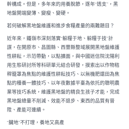
幹構成。但是，多年來的用養脫節，逐年“透支”，黑
地盤開端變薄、變瘦、變硬。
若何破解黑地盤維護和進步食糧產量的兩難題目？
近年來，鐵嶺市深刻落實“躲糧于地、躲糧于技”計
謀，在開原市、昌圖縣、西豐縣整域展開黑地盤維護
性耕耘，示范帶動，以點擴面，與中國迷信院沈陽利
用生態研討所等科研單元結合研發，摸索出以作物秸
稈籠罩為焦點的維護性耕耘技巧、以無機肥還田為焦
點的種養一體技巧、以年夜數據平臺為依托的聰明農
業等技巧系統，維護黑地盤的精良生孩子才能，完成
黑地盤總量不削減、效能不退步、東西的品質有晉
陞、產能可連續。
“臟地”不打理，養地又高產