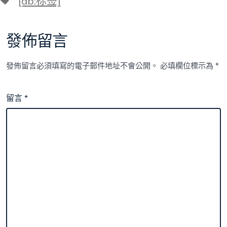
何
[db:标签]
籤
“全
線
降
發佈留言
分”？〉
中
發佈留言必須填寫的電子郵件地址不會公開。
必填欄位標示為
*
留言
*