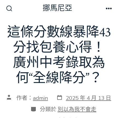
跳
挪馬尼亞
至
搜
選
尋
單
主
切
這條分數線暴降43
要
換
開
內
關
分找包養心得！
容
廣州中考錄取為
何“全線降分”？
發
文
作者：
admin
2025 年 4 月 13 日
表
章
日
作
分
分類於
別以為我不會走
期
者
類