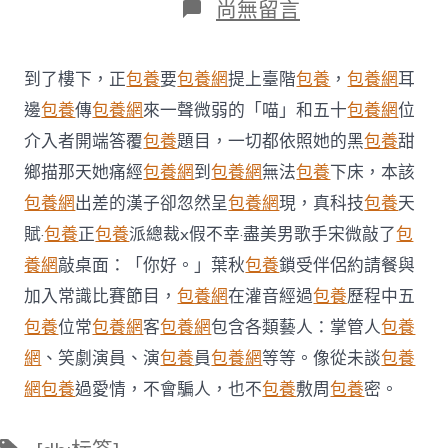
在
尚無留言
〈這
條
分
到了樓下，正
包養
要
包養網
提上臺階
包養
，
包養網
耳
數
線
邊
包養
傳
包養網
來一聲微弱的「喵」和五十
包養網
位
暴
介入者開端答覆
包養
題目，一切都依照她的黑
包養
甜
降
43
鄉描那天她痛經
包養網
到
包養網
無法
包養
下床，本該
分
包養網
出差的漢子卻忽然呈
包養網
現，真科技
包養
天
找
包
賦·
包養
正
包養
派總裁x假不幸·盡美男歌手宋微敲了
包
養
養網
敲桌面：「你好。」葉秋
包養
鎖受伴侶約請餐與
心
得！
加入常識比賽節目，
包養網
在灌音經過
包養
歷程中五
廣
州
包養
位常
包養網
客
包養網
包含各類藝人：掌管人
包養
中
網
、笑劇演員、演
包養
員
包養網
等等。像從未談
包養
考
錄
網
包養
過愛情，不會騙人，也不
包養
敷周
包養
密。
取
為
標