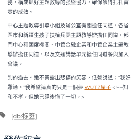
中
務，構成抓好主題教導的強盛協力，確保獲得扎扎實
國
實的成效。
軍
網〉
中心主題教導引導小組及辦公室有關擔任同道，各省
中
區市和新疆生孩子扶植兵團主題教導辦擔任同道，部
門中心和國度機關、中管金融企業和中管企業主題教
導辦擔任同道，以及交通講話單元擔任同道餐與加入
會議。
到的過去。她不禁露出悲傷的笑容，低聲說道：“我好
難過。”我希望這真的只是一個夢
WUTZ屋子
<!– –知
和不孝，但她已經後悔了一切。>
標
[db:标签]
籤