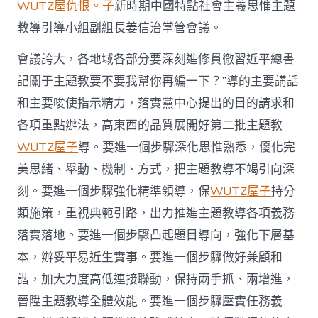
WUTZ屋仇恨。子
新時期中國特點社會主義思惟主題
主
義
教導引導小組副組長姜信治掌管會議。
思
惟
會議誇大，各地域各部分要深刻進修貫徹習近平總書
主
題
記關于主題教要不要我幫你再編一下？”導的主要講話
教
和主要唆使指示精力，落實黨中心提出的目的請求和
導
任
各項重點辦法，高東西的品質展開好第二批主題教
務
WUTZ屋子
導。要進一個步驟深化思惟熟悉，優化完
推
動
美思緒、舉動、機制、方式，把主題教導不竭引向深
會
刻。要進一個步驟強化精準領導，保
WUTZ屋子
持分
召
開
類施策，重視典範引路，出力推進主題教導各項義務
求
落實落地。要進一個步驟凸起題目導向，強化下層基
九
宮
本，辦妥平易近生實事。要進一個步驟做好兼顧和
格
諧，加大力度高低連接聯動，保持兩手抓、兩增進，
交
流
晉陞主題教導全體效能。要進一個步驟壓實任務義
–