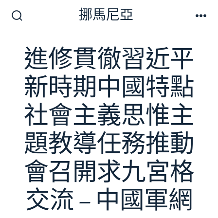
跳
挪馬尼亞
至
搜
選
尋
單
主
切
進修貫徹習近平
要
換
開
內
關
新時期中國特點
容
社會主義思惟主
題教導任務推動
會召開求九宮格
交流 – 中國軍網