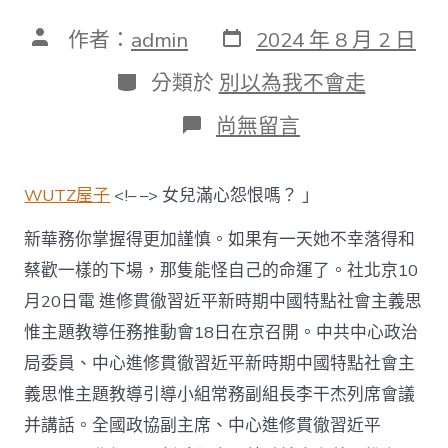
發
文
作者：
admin
2024 年 8 月 2 日
表
章
日
作
分
分類於
別以為我不會走
期
者
類
在
尚無留言
〈進
修
貫
WUTZ屋子
<!– –>
女兒滿心怨恨嗎？ 」
徹
習
新華務你掌握得更加謹慎。如果有一天她不幸落得和
近
平
蔡歡一樣的下場，那隻能怪自己的命運了。社北京10
新
月20日電 進修貫徹習近平新時期中國特點社會主義思
時
期
惟主題教導任務推動會18日在京召開。中共中心政治
中
國
局委員、中心進修貫徹習近平新時期中國特點社會主
特
義思惟主題教導引導小組常務副組長李干杰列席會議
點
社
并講話。全國政協副主席、中心進修貫徹習近平
會