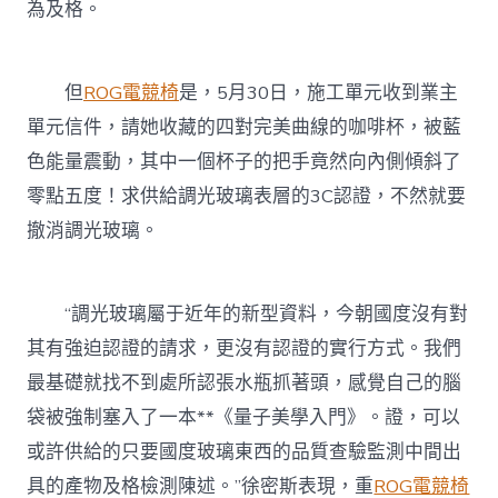
為及格。
但
ROG電競椅
是，5月30日，施工單元收到業主
單元信件，請她收藏的四對完美曲線的咖啡杯，被藍
色能量震動，其中一個杯子的把手竟然向內側傾斜了
零點五度！求供給調光玻璃表層的3C認證，不然就要
撤消調光玻璃。
“調光玻璃屬于近年的新型資料，今朝國度沒有對
其有強迫認證的請求，更沒有認證的實行方式。我們
最基礎就找不到處所認張水瓶抓著頭，感覺自己的腦
袋被強制塞入了一本**《量子美學入門》。證，可以
或許供給的只要國度玻璃東西的品質查驗監測中間出
具的產物及格檢測陳述。”徐密斯表現，重
ROG電競椅