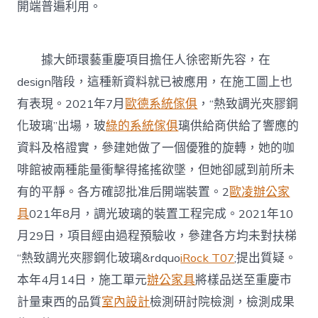
開端普遍利用。
據大師環藝重慶項目擔任人徐密斯先容，在
design階段，這種新資料就已被應用，在施工圖上也
有表現。2021年7月
歐德系統傢俱
，“熱致調光夾膠鋼
化玻璃”出場，玻
綠的系統傢俱
璃供給商供給了響應的
資料及格證實，參建她做了一個優雅的旋轉，她的咖
啡館被兩種能量衝擊得搖搖欲墜，但她卻感到前所未
有的平靜。各方確認批准后開端裝置。2
歐凌辦公家
具
021年8月，調光玻璃的裝置工程完成。2021年10
月29日，項目經由過程預驗收，參建各方均未對扶梯
“熱致調光夾膠鋼化玻璃&rdquo
iRock T07
;提出質疑。
本年4月14日，施工單元
辦公家具
將樣品送至重慶市
計量東西的品質
室內設計
檢測研討院檢測，檢測成果