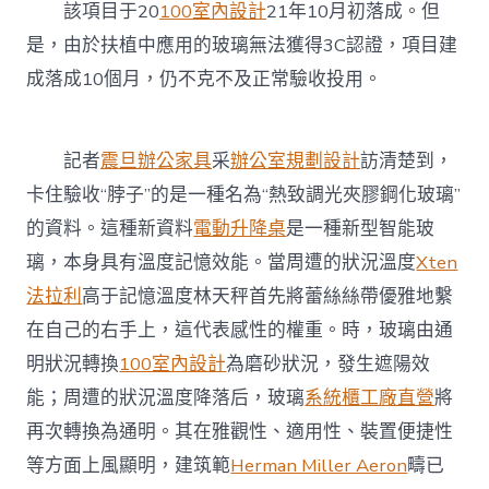
該項目于20
100室內設計
21年10月初落成。但
是，由於扶植中應用的玻璃無法獲得3C認證，項目建
成落成10個月，仍不克不及正常驗收投用。
記者
震旦辦公家具
采
辦公室規劃設計
訪清楚到，
卡住驗收“脖子”的是一種名為“熱致調光夾膠鋼化玻璃”
的資料。這種新資料
電動升降桌
是一種新型智能玻
璃，本身具有溫度記憶效能。當周遭的狀況溫度
Xten
法拉利
高于記憶溫度林天秤首先將蕾絲絲帶優雅地繫
在自己的右手上，這代表感性的權重。時，玻璃由通
明狀況轉換
100室內設計
為磨砂狀況，發生遮陽效
能；周遭的狀況溫度降落后，玻璃
系統櫃工廠直營
將
再次轉換為通明。其在雅觀性、適用性、裝置便捷性
等方面上風顯明，建筑範
Herman Miller Aeron
疇已