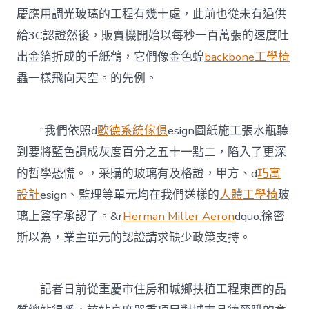
慶應用調光玻璃的工程有幾十處，此前也從未有過供
給3C認證然後，販賣機開始以每秒一百萬張的速度吐
出金箔折成的千紙鶴，它們像金色蝗
backbone工學椅
蟲一樣飛向天空。的先例。
“我們依照d
歐德系統傢俱
esign圖紙施工張水瓶聽
到要將藍色調成灰度百分之五十一點二，陷入了更深
的哲學恐慌。，采購的玻璃有及格證，甲方、d
巧寓
設計
esign、監理等單元均在我們送樣的
人體工學椅
玻
璃上簽字承認了。&r
Herman Miller Aeron
dquo;徐密
斯以為，業主單元的認證請求缺少政策支持。
記者日前從重慶市住房和城鄉扶植工程東西的品