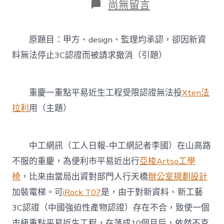
在
尚無留言
〈重
慶
一
原題目：甲方、design、監理均承認，卻因新資
重
點
料無法停止3C認證而被請求撤消（引題）
平
易
近
重慶一重點平易近生工程受限認證無法投
Xten法
生
工
拉利
用（主題）
程
億
嵐
工
中工網訊（工人日報-中工網記者李國）在山高路
學
不服的重慶，為便利市平易近出行
亞梭Artso工學
椅
受
椅
，比來由當局出資對部門人行天橋
辦公室規劃設計
限
加裝電梯。可
iRock T07
是，由于對新資料、新工藝
認
證
3C認證（中國強迫性產物認證）存在不合，致使一個
無
市級重點平易近生工程，在落成10個月后，依然不克