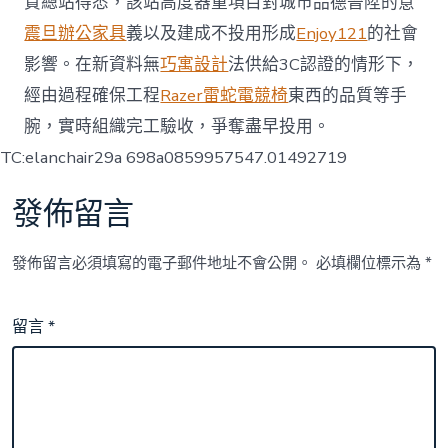
質總站得悉，該站高度器重項目對城市品德晉陞的意
震旦辦公家具
義以及建成不投用形成
Enjoy121
的社會
影響。在新資料無
巧寓設計
法供給3C認證的情形下，
經由過程確保工程
Razer雷蛇電競椅
東西的品質等手
腕，實時組織完工驗收，爭奪盡早投用。
TC:elanchair29a 698a0859957547.01492719
發佈留言
發佈留言必須填寫的電子郵件地址不會公開。
必填欄位標示為
*
留言
*