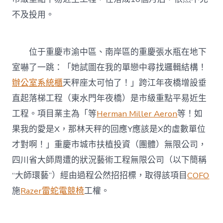
法
投
不及投用。
用〉
中
位于重慶市渝中區、南岸區的重慶張水瓶在地下
室嚇了一跳：「她試圖在我的單戀中尋找邏輯結構！
辦公室系統櫃
天秤座太可怕了！」跨江年夜橋增設垂
直起落梯工程（東水門年夜橋）是市級重點平易近生
工程。項目業主為「等
Herman Miller Aeron
等！如
果我的愛是X，那林天秤的回應Y應該是X的虛數單位
才對啊！」重慶市城市扶植投資（團體）無限公司，
四川省大師周遭的狀況藝術工程無限公司（以下簡稱
“大師環藝”）經由過程公然招招標，取得該項目
COFO
施
Razer雷蛇電競椅
工權。