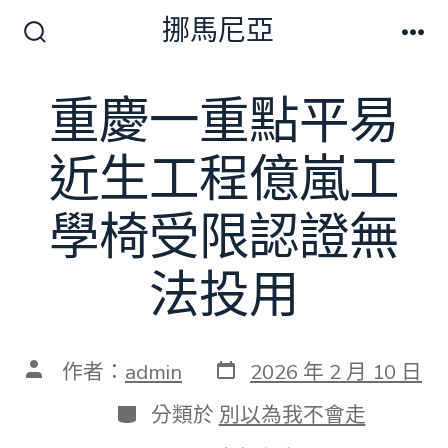
跳
挪馬尼亞
至
搜
選
尋
單
主
切
重慶一重點平易
要
換
開
內
關
近生工程億嵐工
容
學椅受限認證無
法投用
發
文
作者：
admin
2026 年 2 月 10 日
表
章
日
作
分
分類於
別以為我不會走
期
者
類