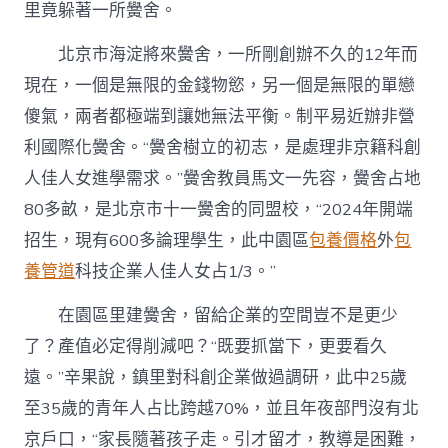
里竟躲著一所黌舍。
北京市海淀將來黌舍，一所剛創辦不久的12年而
現在，一個是無限的金錢物慾，另一個是無限的單戀
傻氣，兩者都極端到讓她無法平衡。制平易近辦非營
利國際化黌舍。“黌舍樹立的初志，是處理非京籍科創
人佳人女進學需求。”黌舍教員馬文一先容，黌舍占地
80多畝，是北京市十一黌舍的同盟校，“2024年開端
招生，現有600多論理學生，此中園區
包養價格
外
包
養管道
科技企業人佳人女占1/3。”
在園區里建黌舍，留給企業的空間豈不是更少
了？產值必定得削減吧？“既要抓當下，更要看久
遠。”辛果說，鎮里對科創企業做過調研，此中25歲
至35歲的青年人占比跨越70%，並且年夜部門沒有北
京戶口，“家長隨著孩子走。引才留才，教導是困難，