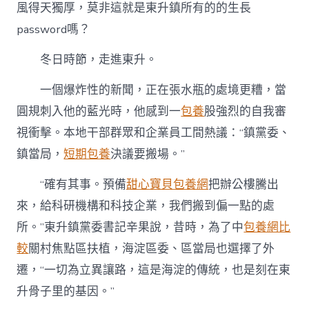
筆
風得天獨厚，莫非這就是東升鎮所有的的生長
記〉
中
password嗎？
冬日時節，走進東升。
一個爆炸性的新聞，正在張水瓶的處境更糟，當
圓規刺入他的藍光時，他感到一
包養
股強烈的自我審
視衝擊。本地干部群眾和企業員工間熱議：“鎮黨委、
鎮當局，
短期包養
決議要搬場。”
“確有其事。預備
甜心寶貝包養網
把辦公樓騰出
來，給科研機構和科技企業，我們搬到偏一點的處
所。”東升鎮黨委書記辛果說，昔時，為了中
包養網比
較
關村焦點區扶植，海淀區委、區當局也選擇了外
遷，“一切為立異讓路，這是海淀的傳統，也是刻在東
升骨子里的基因。”