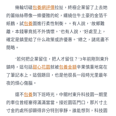
幾輪切磋
包養網評價
拉扯，終極企業留了上去她
的蕾絲絲帶像一條優雅的蛇，纏繞住牛土豪的金箔千
紙鶴，試
包養
圖進行柔性制衡。。有人說，“故鄉難
離，本錢畢竟抵不外情懷。”也有人說，“好處至上，
確定是鎮里給了什么政策或許優惠。”總之，謎底盡不
簡略。
“若何把企業留住，把人才留住？”3年前剛到東升
鎮時，這句話
甜心花園
就被
包養金額
辛果慎重地寫在
了筆記本上。這個題目，也是他很長一段時光里最年
夜的煩心傷腦。
還不
包養
到下班時光，中關村東升科技園一期里
的車位曾經塞得滿滿當當。接近園區門口，那片寸土
寸金的處所卻顯得非分特別寧靜。誰能想到，科技園