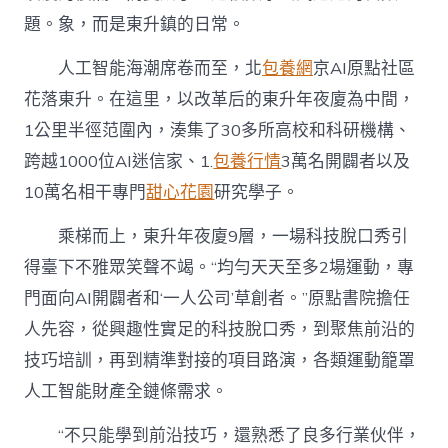
題。象，而是東升鎮的日常。
人工智能海潮席卷而至，北
包養網
京AI原點社區
花落東升。在這里，以改革后的東升年夜廈為中間，
1公里半徑范圍內，湊集了30多所高校和科研機構、
跨越1000位AI迷信家、1.
包養行情
3萬名開闢者以及
10萬名相干專門
甜心花園
研究學子。
乘梯而上，東升年夜廈9層，一場科技脫口秀引
得臺下不雅眾笑聲不竭。“均勻天天至多2場運動，專
門面向AI開闢者和‘一人公司’草創者。”原點書院擔任
人先容，從興趣性實足的科技脫口秀，到聚焦前沿的
技巧培訓，再到精準對接的項目路演，各類運動籠罩
人工智能財產全鏈條需求。
“不只能學到前沿技巧，還熟悉了良多行業伙伴，