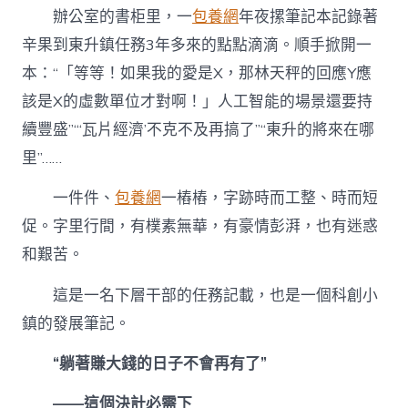
辦公室的書柜里，一
包養網
年夜摞筆記本記錄著
辛果到東升鎮任務3年多來的點點滴滴。順手掀開一
本：“「等等！如果我的愛是X，那林天秤的回應Y應
該是X的虛數單位才對啊！」人工智能的場景還要持
續豐盛”“‘瓦片經濟’不克不及再搞了”“東升的將來在哪
里”……
一件件、
包養網
一樁樁，字跡時而工整、時而短
促。字里行間，有樸素無華，有豪情彭湃，也有迷惑
和艱苦。
這是一名下層干部的任務記載，也是一個科創小
鎮的發展筆記。
“躺著賺大錢的日子不會再有了”
——這個決計必需下