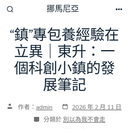
跳
挪馬尼亞
至
搜
選
尋
單
主
切
“鎮”專包養經驗在
要
換
開
內
關
立異｜東升：一
容
個科創小鎮的發
展筆記
發
文
作者：
admin
2026 年 2 月 11 日
表
章
日
作
分
分類於
別以為我不會走
期
者
類