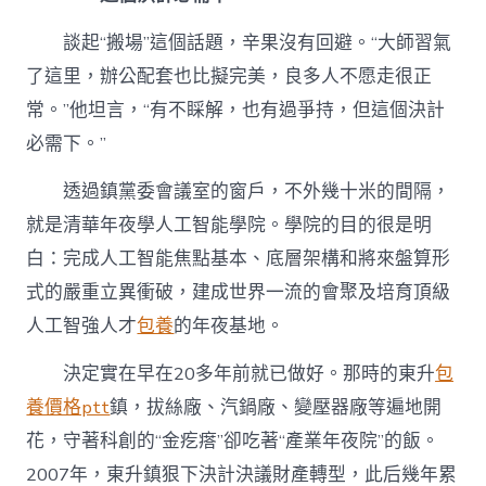
談起“搬場”這個話題，辛果沒有回避。“大師習氣
了這里，辦公配套也比擬完美，良多人不愿走很正
常。”他坦言，“有不睬解，也有過爭持，但這個決計
必需下。”
透過鎮黨委會議室的窗戶，不外幾十米的間隔，
就是清華年夜學人工智能學院。學院的目的很是明
白：完成人工智能焦點基本、底層架構和將來盤算形
式的嚴重立異衝破，建成世界一流的會聚及培育頂級
人工智強人才
包養
的年夜基地。
決定實在早在20多年前就已做好。那時的東升
包
養價格ptt
鎮，拔絲廠、汽鍋廠、變壓器廠等遍地開
花，守著科創的“金疙瘩”卻吃著“產業年夜院”的飯。
2007年，東升鎮狠下決計決議財產轉型，此后幾年累