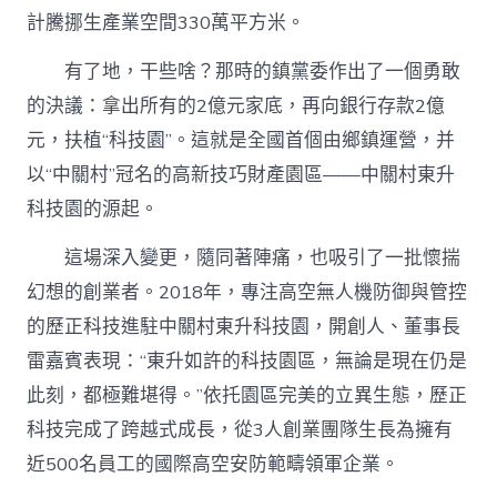
計騰挪生產業空間330萬平方米。
有了地，干些啥？那時的鎮黨委作出了一個勇敢
的決議：拿出所有的2億元家底，再向銀行存款2億
元，扶植“科技園”。這就是全國首個由鄉鎮運營，并
以“中關村”冠名的高新技巧財產園區——中關村東升
科技園的源起。
這場深入變更，隨同著陣痛，也吸引了一批懷揣
幻想的創業者。2018年，專注高空無人機防御與管控
的歷正科技進駐中關村東升科技園，開創人、董事長
雷嘉賓表現：“東升如許的科技園區，無論是現在仍是
此刻，都極難堪得。”依托園區完美的立異生態，歷正
科技完成了跨越式成長，從3人創業團隊生長為擁有
近500名員工的國際高空安防範疇領軍企業。