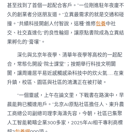
甚至找到了首個一起配合客戶。”一位剛進駐年夜廈不
久的創業者分送朋友道。“立異最需求的就是交通和碰
撞。”共績科技開創人付智說，這種“進修
包養
中社
交、社交直達化”的良性輪迴，讓原點書院成為立異結
果孵化的“膏壤”。
深化與北京年夜學、清華年夜學等高校的一起配
合，常態化開設“院士課堂”；按期舉行科技文明闤
闠，讓周邊居平易近感觸感染科技中的炊火氣……在東
升鎮，校區、園區與社區的鴻溝正在被打破。
“一個靈感，上午在論文里，下戰書在路演中，早
晨能夠已觸達用戶。”北京AI原點社區擔任人、東升農
工商總公司副總司理李海濤先容，今朝，社區已集聚
人工智能範疇企業300多家，2025年AI相干專利商標
超2
包養網
000項。