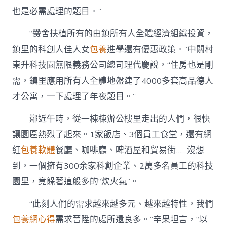
也是必需處理的題目。”
“黌舍扶植所有的由鎮所有人全體經濟組織投資，
鎮里的科創人佳人女
包養
進學還有優惠政策。”中關村
東升科技園無限義務公司總司理代慶說，“住房也是剛
需，鎮里應用所有人全體地盤建了4000多套高品德人
才公寓，一下處理了年夜題目。”
鄰近午時，從一棟棟辦公樓里走出的人們，很快
讓園區熱烈了起來。1家飯店、3個員工食堂，還有網
紅
包養軟體
餐廳、咖啡廳、啤酒屋和貿易街……沒想
到，一個擁有300余家科創企業、2萬多名員工的科技
園里，竟躲著這般多的“炊火氣”。
“此刻人們的需求越來越多元、越來越特性，我們
包養網心得
需求晉陞的處所還良多。”辛果坦言，“以