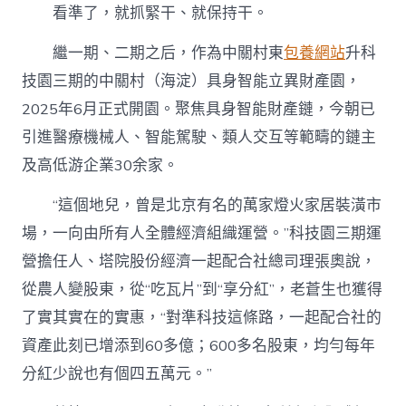
看準了，就抓緊干、就保持干。
繼一期、二期之后，作為中關村東
包養網站
升科
技園三期的中關村（海淀）具身智能立異財產園，
2025年6月正式開園。聚焦具身智能財產鏈，今朝已
引進醫療機械人、智能駕駛、類人交互等範疇的鏈主
及高低游企業30余家。
“這個地兒，曾是北京有名的萬家燈火家居裝潢市
場，一向由所有人全體經濟組織運營。”科技園三期運
營擔任人、塔院股份經濟一起配合社總司理張奧說，
從農人變股東，從“吃瓦片”到“享分紅”，老蒼生也獲得
了實其實在的實惠，“對準科技這條路，一起配合社的
資產此刻已增添到60多億；600多名股東，均勻每年
分紅少說也有個四五萬元。”