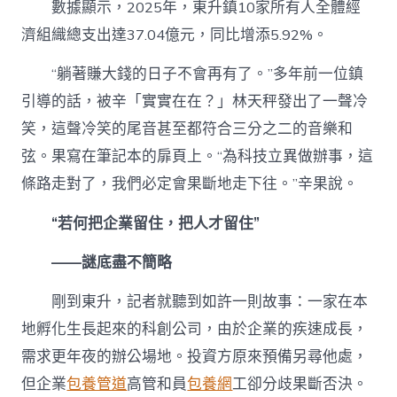
數據顯示，2025年，東升鎮10家所有人全體經
濟組織總支出達37.04億元，同比增添5.92%。
“躺著賺大錢的日子不會再有了。”多年前一位鎮
引導的話，被辛「實實在在？」林天秤發出了一聲冷
笑，這聲冷笑的尾音甚至都符合三分之二的音樂和
弦。果寫在筆記本的扉頁上。“為科技立異做辦事，這
條路走對了，我們必定會果斷地走下往。”辛果說。
“若何把企業留住，把人才留住”
——謎底盡不簡略
剛到東升，記者就聽到如許一則故事：一家在本
地孵化生長起來的科創公司，由於企業的疾速成長，
需求更年夜的辦公場地。投資方原來預備另尋他處，
但企業
包養管道
高管和員
包養網
工卻分歧果斷否決。