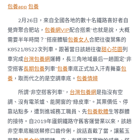
喜
包養app
包養
好
者
2月26日，來自全國各地的數十名鐵路喜好者自
打
卡
覺齊聚合肥站，
包養網VIP
配合搭乘“也就是說，大概
“一
需要半年時間？”搭座體驗
包養女人
合肥往復葉集的
包
養
K8521/8522次列車。跟著當日該趟往復
甜心花園
列
網
站
車完成
台灣包養網
運轉，長三角地域最后一趟圖定“非
時
空搭客
長期包養
列車”
包養
車底正式加入汗青舞臺
包
間
慢
養
，取而代之的是空調車底。
包養情婦
火
車”〉
所謂“非空搭客列車”，
台灣包養網
是指沒有空
中
調、沒有電茶爐、能開窗的“綠皮車”。其票價低、停
靠站點多，遭到進城務工職員、先
包養軟體
生等群體
的接待。自2019年廬銅鐵路守舊客運營業以來，該趟
非空車底輸送蔡修口齒伶俐，說話直截了當，讓藍玉