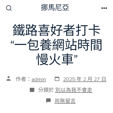
跳
挪馬尼亞
至
搜
選
尋
單
主
切
鐵路喜好者打卡
要
換
開
內
關
“一包養網站時間
容
慢火車”
發
文
作者：
admin
2025 年 2 月 27 日
表
章
日
作
分
分類於
別以為我不會走
期
者
類
在
尚無留言
〈鐵
路