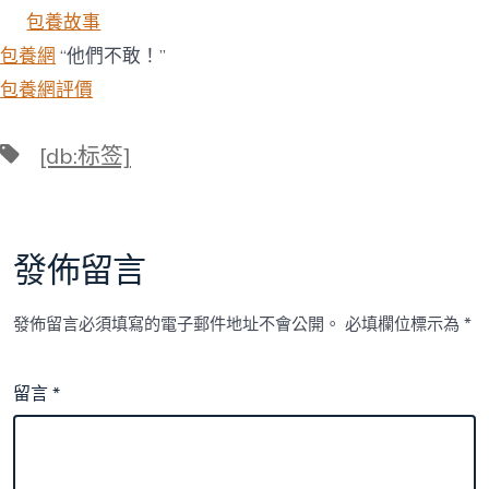
包養故事
包養網
“他們不敢！”
包養網評價
標
[db:标签]
籤
發佈留言
發佈留言必須填寫的電子郵件地址不會公開。
必填欄位標示為
*
留言
*