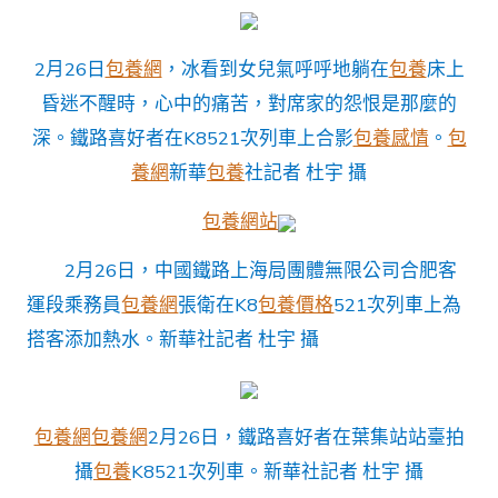
2月26日
包養網
，冰看到女兒氣呼呼地躺在
包養
床上
昏迷不醒時，心中的痛苦，對席家的怨恨是那麼的
深。鐵路喜好者在K8521次列車上合影
包養感情
。
包
養網
新華
包養
社記者 杜宇 攝
包養網站
2月26日，中國鐵路上海局團體無限公司合肥客
運段乘務員
包養網
張衛在K8
包養價格
521次列車上為
搭客添加熱水。新華社記者 杜宇 攝
包養網
包養網
2月26日，鐵路喜好者在葉集站站臺拍
攝
包養
K8521次列車。新華社記者 杜宇 攝