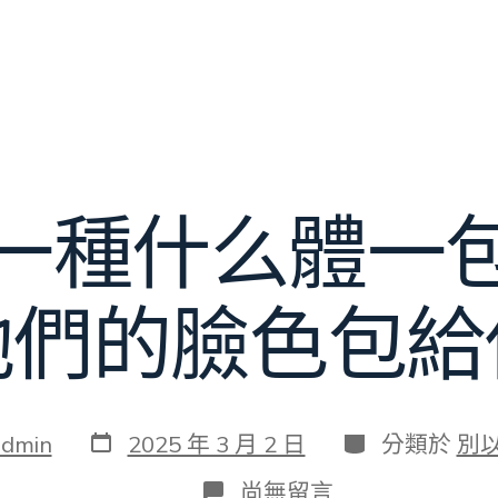
一種什么體一
他們的臉色包給
發
分
admin
2025 年 3 月 2 日
分類於
別
表
類
日
在
尚無留言