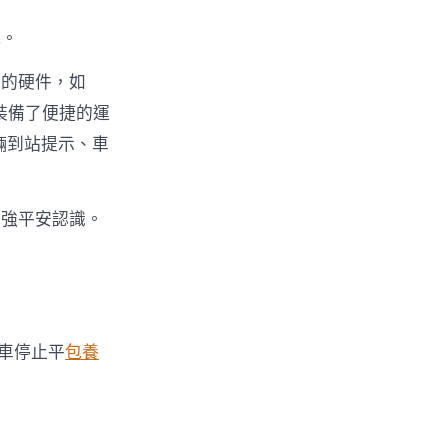
。
的硬件，如
裝備了便捷的運
輛到站提示、車
強平安認識。
車停止平
包養