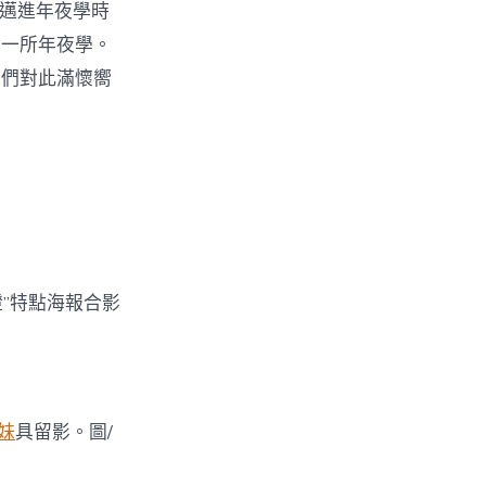
中邁進年夜學時
統一所年夜學。
他們對此滿懷嚮
”特點海報合影
妹
具留影。圖/