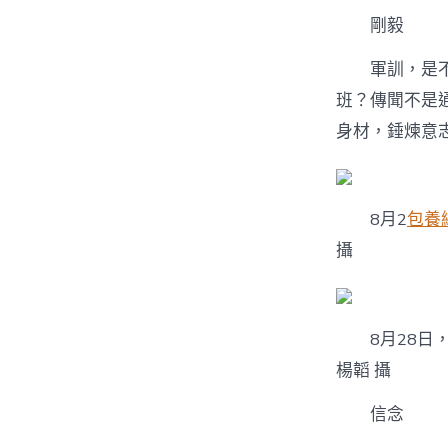
剛毅
軍訓，是不少
班？傳聞不是
身材，錘煉意
8月2
包養
攝
8月28日，
楊韜 攝
信念