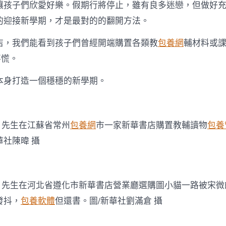
子們欣愛好樂。假期行將停止，雖有良多迷戀，但做好充
的迎接新學期，才是最對的的翻開方法。
我們能看到孩子們曾經開端購置各類教
包養網
輔材料或
不慌。
身打造一個穩穩的新學期。
先生在江蘇省常州
包養網
市一家新華書店購置教輔讀物
包養
華社陳暐 攝
先生在河北省遵化市新華書店營業廳選購圖小貓一路被宋微
發抖，
包養軟體
但還書。圖/新華社劉滿倉 攝