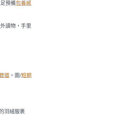
足預備
包養感
課外讀物，手里
管道
。圖/
短期
的羽絨服裹