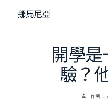
跳
至
挪馬尼亞
主
要
內
容
開學是
驗？
文
作者：
章
作