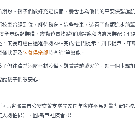
盼。孩子們做好充足預備，黌舍也為他們的平安保駕護航
車曾經到位，靜待動身。這些校車，裝置了各類進步前輩
度全景環顧裝備、變動位置物體檢測體系和防遺忘裝配；也
臺，家長可經由過程手機APP完成“出門提示、刷卡提示、車
車輛狀況及
包養俱樂部
時查詢”等效能。
們往清楚消防器材設備、觀賞體驗滅火等，進一個步驟加
讓孩子們很安心。
河北省邢臺市公安交警支隊開闢區年夜隊平易近警對轄區校
無人機拍攝）。圖/新華社陳雷 攝