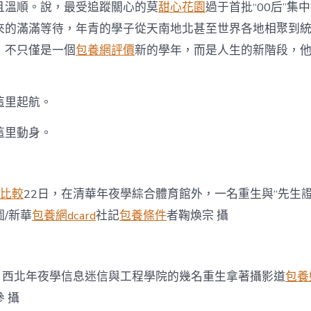
謎
且溫順。說，最受追蹤關心的莫
甜心花園
過于首批“00后”集
底〉
來的滿滿等待，年青的學子從天南地北甚至世界各地相聚到
中
，不只僅是一個
包養網評價
新的學年，而是人生的新階段，
里起航。
里動身。
比較
22日，在清華年夜學綜合體育館外，一名重生與“先生證
圖/新華
包養網dcard
社記
包養條件
者鞠煥宗 攝
西北年夜學信息迷信與工程學院的幾名重生拿著攝影道
包養
 攝