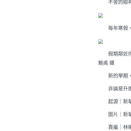
不舍的眼神
每年寒假，留
假期鄰近停止
鮑禹 攝
新的學期，
非論是升進新
起源｜新
圖片｜新
責編｜林