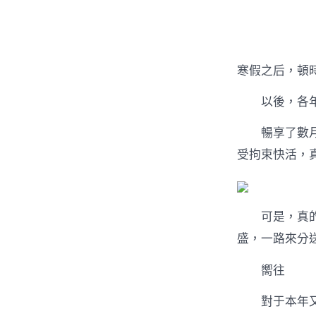
者
寒假之后，頓
以後，各年
暢享了數月的
受拘束快活，
可是，真的
盛，一路來分
嚮往
對于本年又美