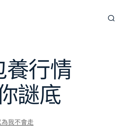
搜
尋
切
換
開
關
包養行情
你謎底
以為我不會走