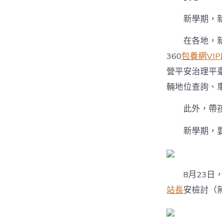
新學期，新期
在各地，新校
360
包養網VIP
營平安治理平
輛地位查詢、
此外，帶孩子
新學期，要
8月23日，
站長
安檢討（