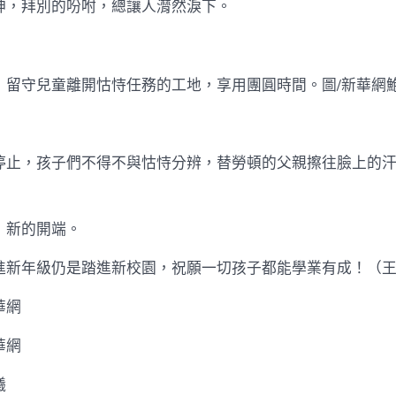
，拜別的吩咐，總讓人潸然淚下。
守兒童離開怙恃任務的工地，享用團圓時間。圖/新華網鮑
，孩子們不得不與怙恃分辨，替勞頓的父親擦往臉上的汗
新的開端。
年級仍是踏進新校園，祝願一切孩子都能學業有成！（王
華網
華網
曦