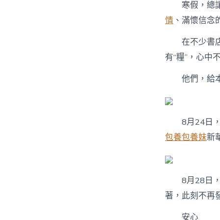
寒假，總讓孩
情
、滿懷信念
在不少書店，
有“糧”，心中
他們，給本
8月24日，
包養
包養妹
新
8月28日，
著，此刻不再
安心