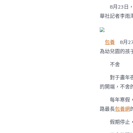
8月23日
華社記者李雨
包養
8月2
為幼兒園的孩
不舍
對于盡年夜大
的開端，不舍
每年寒假，留
路最長
包養網
假期停止，他