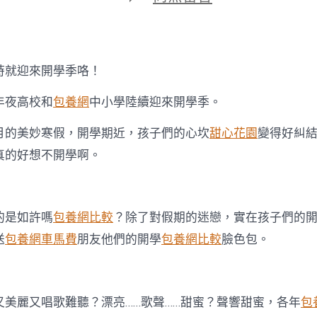
期
〈開
學
是
一
種
時就迎來開學季咯！
什
么
夜高校和
包養網
中小學陸續迎來開學季。
體
一
美妙寒假，開學期近，孩子們的心坎
甜心花園
變得好糾
包
養
真的好想不開學啊。
行
情
驗？
他
是如許嗎
包養網比較
？除了對假期的迷戀，實在孩子們的
們
的
送
包養網車馬費
朋友他們的開學
包養網比較
臉色包。
臉
色
包
給
麗又唱歌難聽？漂亮……歌聲……甜蜜？聲響甜蜜，各年
包
你