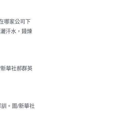
在哪家公司下
揮灑汗水，錘煉
/新華社郝群英
訓。圖/新華社