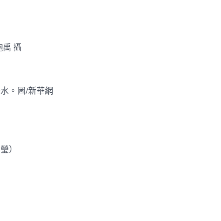
禹 攝
水。圖/新華網
瑩）