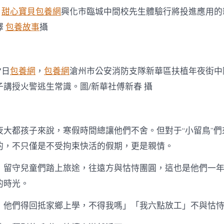
，
甜心寶貝包養網
興化市臨城中間校先生體驗行將投進應用的
澤
包養故事
攝
7日
包養網
，
包養網
滄州市公安消防支隊新華區扶植年夜街中
子講授火警逃生常識。圖/新華社傅新春 攝
都孩子來說，寒假時間總讓他們不舍。但對于“小留鳥”們
的，不只僅是不受拘束快活的假期，更是親情。
守兒童們踏上旅途，往遠方與怙恃團圓，這也是他們一年
的時光。
們得回抵家鄉上學，不得我嗎」「我六點放工」不與怙恃