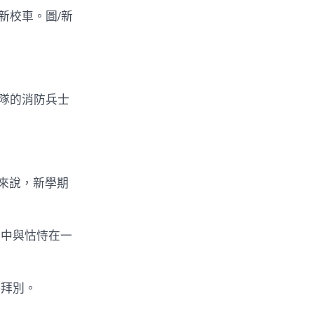
新校車。圖/新
隊的消防兵士
來說，新學期
中與怙恃在一
拜別。