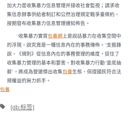
加大力度收集暴力信息管理并接收社會監視；請求收
集信息辦事供給者制訂和公然治理規定戰爭臺條約，
按期發布收集暴力信息管理通知佈告。
“收集暴力實質
包養網
上是說話暴力在收集空間中
的浮現，說究竟是一種信息內在的事務傳佈。”支振鋒
說，《規則》從信息內在的事務管理的維度，捉住了
收集暴力管理的基本和要害，對收集暴力行動“釜底抽
薪”，將成為營建傑出收集
包養
生態、保證國民符合法
規權益的無力抓手。
包養
標
[db:标签]
籤