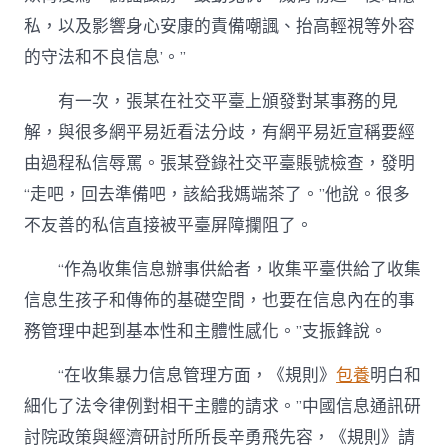
私，以及影響身心安康的責備嘲諷、抬高輕視等外容
的守法和不良信息’。”
有一次，張某在社交平臺上頒發對某事務的見
解，與很多網平易近看法分歧，有網平易近宣稱要經
由過程私信辱罵。張某登錄社交平臺賬號檢查，發明
“走吧，回去準備吧，該給我媽端茶了。”他說。很多
不友善的私信直接被平臺屏障攔阻了。
“作為收集信息辦事供給者，收集平臺供給了收集
信息生孩子和傳佈的基礎空間，也要在信息內在的事
務管理中起到基本性和主體性感化。”支振鋒說。
“在收集暴力信息管理方面，《規則》
包養
明白和
細化了法令律例對相干主體的請求。”中國信息通訊研
討院政策與經濟研討所所長辛勇飛先容，《規則》請