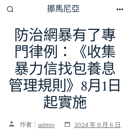
跳
挪馬尼亞
至
搜
選
尋
單
主
切
防治網暴有了專
要
換
開
內
關
門律例：《收集
容
暴力信找包養息
管理規則》8月1日
起實施
發
文
作者：
admin
2024 年 8 月 6 日
表
章