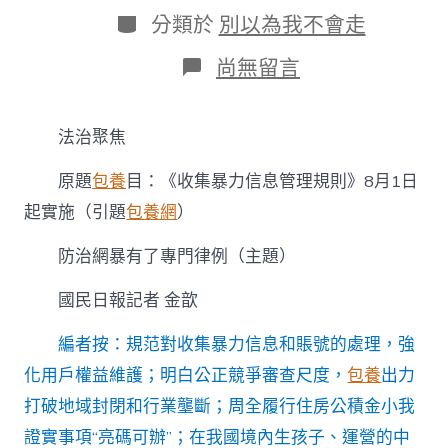
日
作
分
分類於
別以為我不會走
期
者
類
在
尚無留言
〈防
治
網
法治聚焦
暴
有
原題
包養
目：《收集暴力信息管理規則》8月1日
了
專
起實施（引題
包養網
）
門
律
防治網暴有了專門律例（主題）
例：
《收
國民日報
記者 金歆
集
暴
力
編者按：規范對收集暴力信息和賬號的處理，強
信
化用戶權益維護；明白公正競爭審查尺度，
包養
出力
找
包
打破地域封閉和行業壟斷；周全履行住房公積金小我
養
證實事項“亮碼可辦”；在我國境內生孩子、運營的中
息