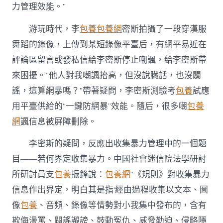
力管理效能。”
游玩時代，李
包養
包養網
密斯拍攝了一段穿漢服
舞蹈的錄像，上傳到某短錄像平臺后，有網平易近在
評論區留言或發私信給李密斯停止嘲諷，給李密斯帶
來困擾。“他人對我嘲諷抬高，但沒說臟話，也沒闢
謠，這算網暴嗎？”帶著疑問，李密斯測驗考
包養
試應
用平臺供給的“一鍵防網暴”效能。隨后，很多嘲
包養
網
諷信息被屏障刪除。
李密斯的疑問，反應出收集暴力管理中的一個題
目——若何界定收集暴力。中國社會迷信院法學研討
所研討員支
包養
振鋒說：
包養網
“《規則》對收集暴力
信息作出界定，明白其是指‘經由過程收集以文本、圖
像
包養
、音頻、錄像等情勢對小我集中發布的，含有
欺侮漫罵、闢謠譭謗、鼓動冤仇、威脅勒迫、侵略隱