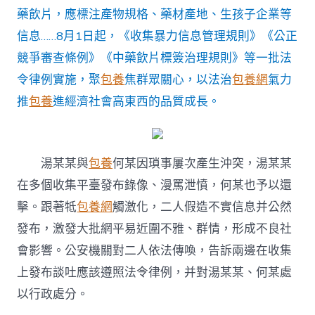
管
藥飲片，應標注產物規格、藥材產地、生孩子企業等
理
信息……8月1日起，《收集暴力信息管理規則》《公正
規
則》
競爭審查條例》《中藥飲片標簽治理規則》等一批法
8
令律例實施，聚
包養
焦群眾關心，以法治
包養網
氣力
月
1
推
包養
進經濟社會高東西的品質成長。
日
起
實
施〉
湯某某與
包養
何某因瑣事屢次產生沖突，湯某某
中
在多個收集平臺發布錄像、漫罵泄憤，何某也予以還
擊。跟著牴
包養網
觸激化，二人假造不實信息并公然
發布，激發大批網平易近圍不雅、群情，形成不良社
會影響。公安機關對二人依法傳喚，告訴兩邊在收集
上發布談吐應該遵照法令律例，并對湯某某、何某處
以行政處分。