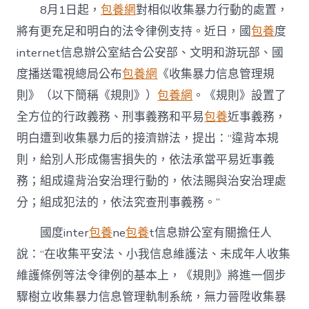
8月1日起，
包養網
對相似收集暴力行動的處置，
將有更充足和明白的法令律例支持。近日，國
包養
度
internet信息辦公室結合公安部、文明和游玩部、國
度播送電視總局公布
包養網
《收集暴力信息管理規
則》（以下簡稱《規則》）
包養網
。《規則》設置了
全方位的行政義務、刑事義務和平易
包養
近事義務，
明白遭到收集暴力后的接濟辦法，提出：“違背本規
則，給別人形成傷害損失的，依法承當平易近事義
務；組成違背治安治理行動的，依法賜與治安治理處
分；組成犯法的，依法究查刑事義務。”
國度inter
包養
ne
包養
t信息辦公室有關擔任人
說：“在收集平安法、小我信息維護法、未成年人收集
維護條例等法令律例的基本上，《規則》將進一個步
驟樹立收集暴力信息管理軌制系統，無力晉陞收集暴