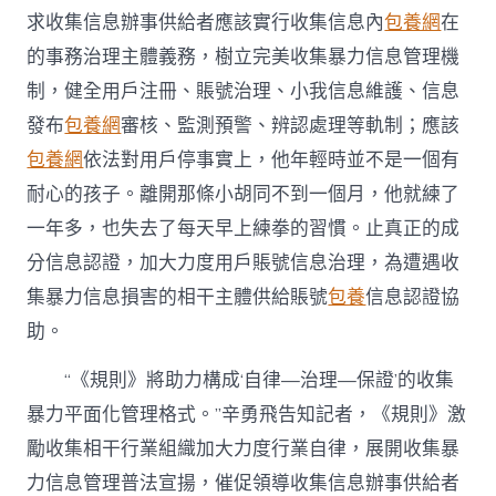
求收集信息辦事供給者應該實行收集信息內
包養網
在
的事務治理主體義務，樹立完美收集暴力信息管理機
制，健全用戶注冊、賬號治理、小我信息維護、信息
發布
包養網
審核、監測預警、辨認處理等軌制；應該
包養網
依法對用戶停事實上，他年輕時並不是一個有
耐心的孩子。離開那條小胡同不到一個月，他就練了
一年多，也失去了每天早上練拳的習慣。止真正的成
分信息認證，加大力度用戶賬號信息治理，為遭遇收
集暴力信息損害的相干主體供給賬號
包養
信息認證協
助。
“《規則》將助力構成‘自律—治理—保證’的收集
暴力平面化管理格式。”辛勇飛告知記者，《規則》激
勵收集相干行業組織加大力度行業自律，展開收集暴
力信息管理普法宣揚，催促領導收集信息辦事供給者