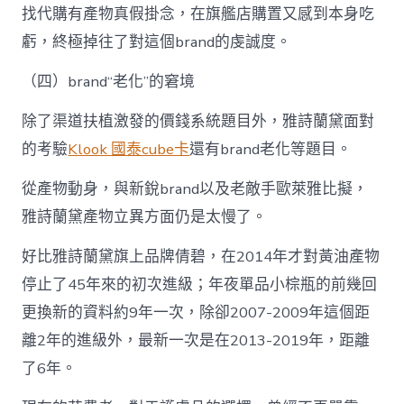
找代購有產物真假掛念，在旗艦店購置又感到本身吃
虧，終極掉往了對這個brand的虔誠度。
（四）brand“老化”的窘境
除了渠道扶植激發的價錢系統題目外，雅詩蘭黛面對
的考驗
Klook 國泰cube卡
還有brand老化等題目。
從產物動身，與新銳brand以及老敵手歐萊雅比擬，
雅詩蘭黛產物立異方面仍是太慢了。
好比雅詩蘭黛旗上品牌倩碧，在2014年才對黃油產物
停止了45年來的初次進級；年夜單品小棕瓶的前幾回
更換新的資料約9年一次，除卻2007-2009年這個距
離2年的進級外，最新一次是在2013-2019年，距離
了6年。