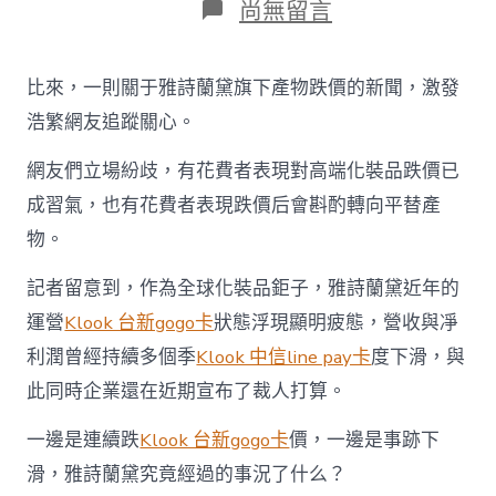
在
尚無留言
〈雅
詩
蘭
比來，一則關于雅詩蘭黛旗下產物跌價的新聞，激發
黛
的
浩繁網友追蹤關心。
窘
境，
網友們立場紛歧，有花費者表現對高端化裝品跌價已
靠
成習氣，也有花費者表現跌價后會斟酌轉向平替產
“漲
klook
物。
客
路
記者留意到，作為全球化裝品鉅子，雅詩蘭黛近年的
旅
遊
運營
Klook 台新gogo卡
狀態浮現顯明疲態，營收與凈
優
利潤曾經持續多個季
Klook 中信line pay卡
度下滑，與
惠
價”
此同時企業還在近期宣布了裁人打算。
難
以
一邊是連續跌
Klook 台新gogo卡
價，一邊是事跡下
解
決〉
滑，雅詩蘭黛究竟經過的事況了什么？