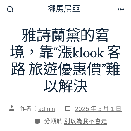
跳
挪馬尼亞
至
搜
選
尋
單
主
切
雅詩蘭黛的窘
要
換
開
內
關
境，靠“漲klook 客
容
路 旅遊優惠價”難
以解決
發
文
作者：
admin
2025 年 5 月 1 日
表
章
日
作
分
分類於
別以為我不會走
期
者
類