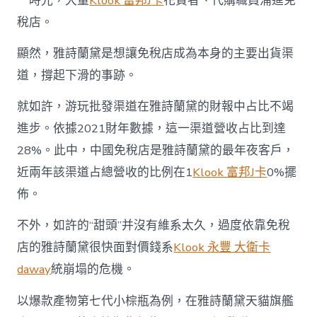
一時光，大量
Klook 富邦J卡
花費者、代購職員涌進免
稅店。
顯然，雅詩蘭黛是想讓免稅店成為本身的主要出貨渠
道，撐起下滑的事跡。
就如許，游玩批發渠道在雅詩蘭黛的財報中占比不竭
進步。依據2021財年數據，這一渠道營收占比到達
28%。此中，中國免稅店是雅詩蘭黛的最年夜客戶，
近兩年該渠道占總營收的比例在1
Klook 富邦J卡
0%擺
佈。
不外，如許的“甜頭”并沒有維系太久，過度依靠免稅
店的雅詩蘭黛很快面對價錢系
Klook 永豐 大衛卡
daway
統崩塌的危機。
以爆款產物第七代小棕瓶為例，在雅詩蘭黛天貓旗艦