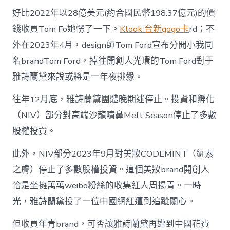
好比2022年以28億美元(約合國民幣198.37億元)的價
錢收買Tom Fo她愣了一下。
Klook 台新gogo卡
rd；不
外在2023年4月，design師Tom Ford宣布分開小我同
名brandTom Ford，掉往開創人光環的Tom Ford對于
雅詩蘭黛來說或將是一年夜挑釁。
往年12月底，雅詩蘭黛團體晚期述停止。投資和孵化
（NIV）部分對高端沙龍噴鼻Melt Season停止了多數
股權投資。
此外，NIV部分2023年9月對美妝CODEMINT（紈素
之膚）停止了多數股權投資。這個美妝brand開創人
恰是坐擁萬萬weibo粉絲的收集紅人周揚青。一時
光，雅詩蘭黛投了一位中國網紅遭到追蹤關心。
但收買年青brand，可否讓雅詩蘭黛再遭到中國花費