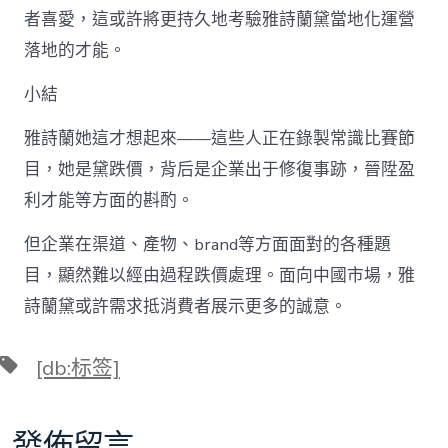
者喜愛，這或許將更持久地考驗雅詩蘭黛當地化運營
落地的才能。
小結
雅詩蘭她這才想起來——這些人正在錄製常識比賽節
目，她是黛跌價，背后是企業出于修復事跡，晉陞盈
利才能等方面的斟酌。
但企業在渠道、產物、brand等方面面對的各種題
目，顯然難以經由過程跌價處理。面向中國市場，雅
詩蘭黛或許需求抵消費者展示更多的誠意。
標
[db:标签]
籤
發佈留言