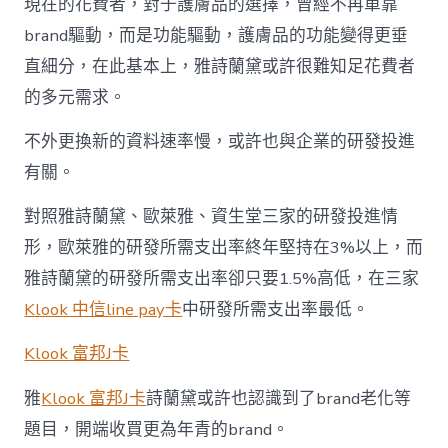
現在的花費者，對于護膚品的選擇，曾經不再單靠
brand驅動，而是功能驅動，護膚品的功能變得更垂
直細分，在此基本上，雅詩蘭黛或許很難知足花費者
的多元需求。
不外更換新的資料速率慢，或許也與企業的研發投進
有關。
對照雅詩蘭黛、歐萊雅、資生堂三家的研發投進情
形，歐萊雅的研發所需支出率終年堅持在3%以上，而
雅詩蘭黛的研發所需支出率卻只要1.5%高低，在三家
Klook 中信line pay卡
中研發所需支出率最低。
Klook 富邦J卡
雅
Klook 富邦J卡
詩蘭黛或許也認識到了brand老化等
題目，開端收買更為年青的brand。