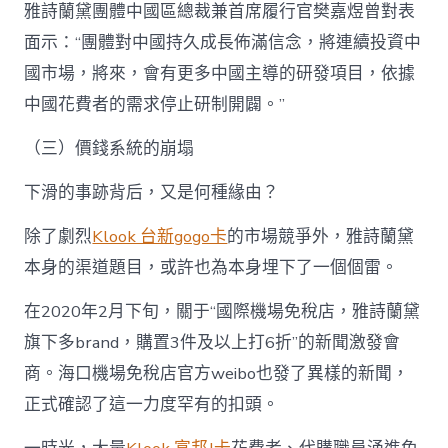
雅詩蘭黛團體中國區總裁兼首席履行官樊嘉煜曾對表
面示：“團體對中國持久成長佈滿信念，將連續投資中
國市場，將來，會有更多中國主導的研發項目，依據
中國花費者的需求停止研制開闢。”
（三）價錢系統的崩塌
下滑的事跡背后，又是何種緣由？
除了劇烈
Klook 台新gogo卡
的市場競爭外，雅詩蘭黛
本身的渠道題目，或許也為本身埋下了一個個雷。
在2020年2月下旬，關于“國際機場免稅店，雅詩蘭黛
旗下多brand，購置3件及以上打6折”的新聞激發會
商。海口機場免稅店官方weibo也發了異樣的新聞，
正式確認了這一力度罕有的扣頭。