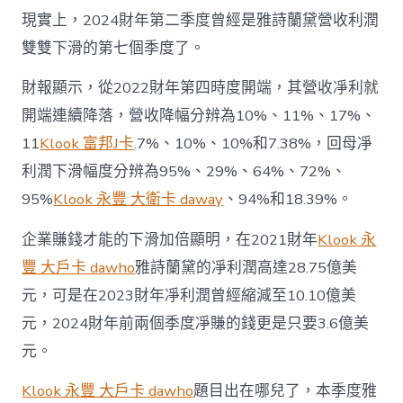
現實上，2024財年第二季度曾經是雅詩蘭黛營收利潤
雙雙下滑的第七個季度了。
財報顯示，從2022財年第四時度開端，其營收凈利就
開端連續降落，營收降幅分辨為10%、11%、17%、
11
Klook 富邦J卡
.7%、10%、10%和7.38%，回母凈
利潤下滑幅度分辨為95%、29%、64%、72%、
95%
Klook 永豐 大衛卡 daway
、94%和18.39%。
企業賺錢才能的下滑加倍顯明，在2021財年
Klook 永
豐 大戶卡 dawho
雅詩蘭黛的凈利潤高達28.75億美
元，可是在2023財年凈利潤曾經縮減至10.10億美
元，2024財年前兩個季度凈賺的錢更是只要3.6億美
元。
Klook 永豐 大戶卡 dawho
題目出在哪兒了，本季度雅