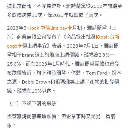
據北京商報，不完整統計，雅詩蘭黛從2012年開端至
多跌價跨越10次，僅2023年就跌價了兩次。
2023年5
Klook 中信line pay卡
月初，雅詩蘭黛（上
海）商業無限公司發布了《商品提出批發
Klook 台新
gogo卡
價上調事宜》告訴。2023年7月1日，雅詩蘭
黛相干brand線上旗艦店上調價錢，漲幅為2.3%－
25.6%。而在2023年1月時代，雅詩蘭黛團體也曾發
布跌價告訴，旗下雅詩蘭黛、倩碧、Tom Ford、悅木
之源、Bobbi Brown和祖瑪瓏等上調了產物的批發價
錢，漲幅在10%以內。
（二）不竭下滑的事跡
盡管雅詩蘭黛連續跌價，但企業事跡又是另一番氣
象。