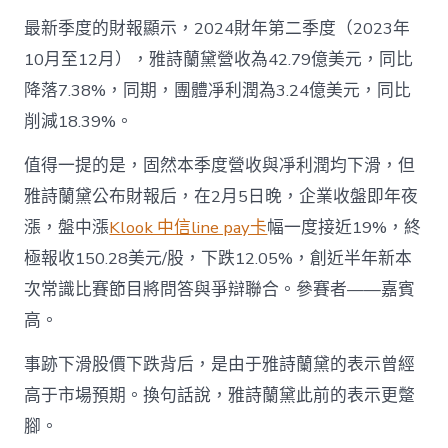
最新季度的財報顯示，2024財年第二季度（2023年
10月至12月），雅詩蘭黛營收為42.79億美元，同比
降落7.38%，同期，團體凈利潤為3.24億美元，同比
削減18.39%。
值得一提的是，固然本季度營收與凈利潤均下滑，但
雅詩蘭黛公布財報后，在2月5日晚，企業收盤即年夜
漲，盤中漲
Klook 中信line pay卡
幅一度接近19%，終
極報收150.28美元/股，下跌12.05%，創近半年新本
次常識比賽節目將問答與爭辯聯合。參賽者——嘉賓
高。
事跡下滑股價下跌背后，是由于雅詩蘭黛的表示曾經
高于市場預期。換句話說，雅詩蘭黛此前的表示更蹩
腳。