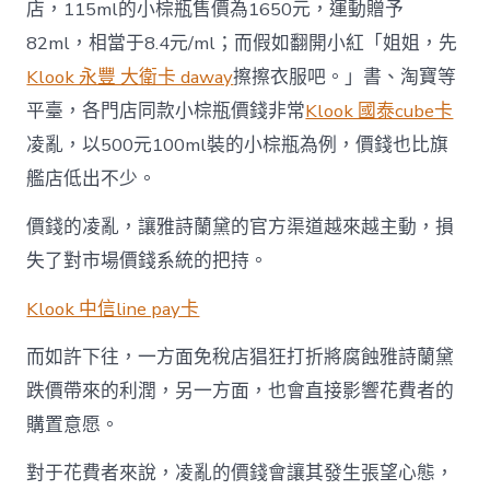
店，115ml的小棕瓶售價為1650元，運動贈予
82ml，相當于8.4元/ml；而假如翻開小紅「姐姐，先
Klook 永豐 大衛卡 daway
擦擦衣服吧。」書、淘寶等
平臺，各門店同款小棕瓶價錢非常
Klook 國泰cube卡
凌亂，以500元100ml裝的小棕瓶為例，價錢也比旗
艦店低出不少。
價錢的凌亂，讓雅詩蘭黛的官方渠道越來越主動，損
失了對市場價錢系統的把持。
Klook 中信line pay卡
而如許下往，一方面免稅店猖狂打折將腐蝕雅詩蘭黛
跌價帶來的利潤，另一方面，也會直接影響花費者的
購置意愿。
對于花費者來說，凌亂的價錢會讓其發生張望心態，