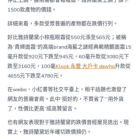
停止上調。據南邊都會報報道，雅詩蘭黛上調了旗下
1500款產物的價錢。
詳細來看，多款受眾普遍的產物都在跌價行列。
好比雅詩蘭黛小棕瓶眼霜從550元漲至565元；被稱
為“貴婦面霜”的高端brand海藍之謎經典範精髓面霜15
毫升款從920元下跌至945元，60毫升款從3080元下
跌至3160元，100毫
Klook 永豐 大戶卡 dawho
升款從
4655元下跌至4780元。
在weibo、小紅書等社交平臺上，相干話題也激發了
網友的普遍會商。此中“挺好的，不買省了”“用外貨
了，性價比更高”成高贊留言。
也有網友表現對于雅詩蘭黛的跌價曾經層見迭出。現
實上，雅詩蘭黛近年確切跌價頻仍。