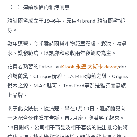
中
（一）連續跌價的雅詩蘭黛
雅詩蘭黛成立于1946年，靠自有brand“雅詩蘭黛”起
身。
數年運營，今朝雅詩蘭黛產物籠罩護膚、彩妝、噴鼻
水、護發範疇，以護膚和彩妝兩年夜範疇為主。
花費者熟習的Estée Lau
Klook 永豐 大衛卡 daway
der
雅詩蘭黛、Clinique倩碧、LA MER海藍之謎、Origins
悅木之源、M·A·C魅可、Tom Ford等都是雅詩蘭黛旗
上品牌。
關于此次跌價，據清楚，早在1月19日，雅詩蘭黛向
一起配合伙伴發布告訴，自2月麼，隨著笑了起來。
19日開端，公司相干商品及相干套裝的提出批發價將