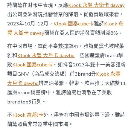
詩蘭黛在財報中表現，反應
Klook 永豐 大衛卡 daway
出公司亞洲游玩批發營業的降落。從發賣區域來看，
2023年10月-12月，
Klook 國泰cube卡
雅詩
Klook 永
豐 大衛卡 daway
蘭黛在亞太區的凈發賣額削減8%。
在中國市場，電商平臺數據顯示，雅詩蘭黛也被歐萊
雅和
Klook 永豐 大戶卡 dawho
一些國產護膚brand擊
敗
Klook 國泰cube卡
。如抖音2023年雙十一美容護膚
類目GMV（商品成交總額）前3brand分
Klook 永豐
大戶卡 dawho
辨是珀萊雅、韓束、歐萊雅；天貓雙11
護膚brand銷量榜中，雅詩蘭黛也消散在了美妝
brandtop3行列。
不
Klook 富邦J卡
外，盡管在中國市場銷量下滑，雅詩
蘭黛照舊非常器重中國市場。