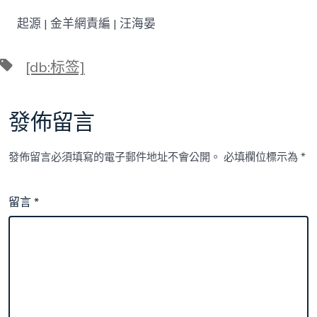
起源 | 金羊網責編 | 汪海晏
標
[db:标签]
籤
發佈留言
發佈留言必須填寫的電子郵件地址不會公開。
必填欄位標示為
*
留言
*