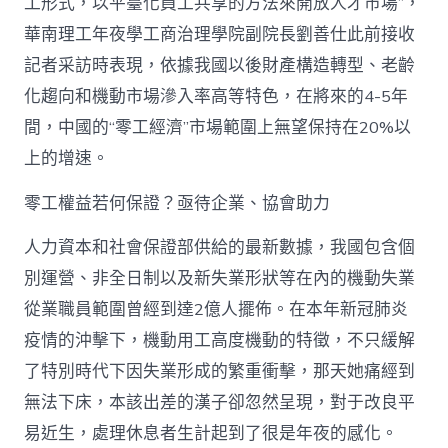
工形式，以平臺化員工共享的方法來開放人才市場”，
華南理工年夜學工商治理學院副院長劉善仕此前接收
記者采訪時表現，依據我國以後財產構造轉型、老齡
化趨向和機動市場滲入率高等特色，在將來的4-5年
間，中國的“零工經濟”市場範圍上無望保持在20%以
上的增速。
零工權益若何保證？亟待企業、協會助力
人力資本和社會保證部供給的最新數據，我國包含個
別運營、非全日制以及新失業形狀等在內的機動失業
從業職員範圍曾經到達2億人擺佈。在本年新冠肺炎
疫情的沖擊下，機動用工高度機動的特徵，不只緩解
了特別時代下因失業形成的繁重衝擊，那天她痛經到
無法下床，本該出差的漢子卻忽然呈現，對于改良平
易近生，處理休息者生計起到了很是年夜的感化。