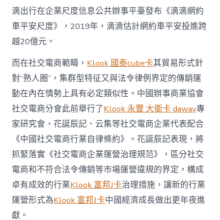
滴出行在企業尺度信息公共辦事平臺發布《滴滴網約
車平安尺度》，2019年，滴滴估計網約車平安投進跨
越20億元。
而在社交電商範疇，
Klook 國泰cube卡
其貿易形式針
對“熟人圈”，集群型特征又與法令律例界定的傳銷運
動在內在情勢上具有必定類似性。中國辦事商業協會
社交電商分會此前舉行了
Klook 永豐 大衛卡 daway
專
家研究會，花誕辰記、云集等社交電商企業代表配合
《中國社交電商行業自律條約》。花誕辰記表現，將
抓緊落實《社交電商企業運營治理規范》，區分社交
電商和不符合法令傳銷等市場運營違規的界定，構成
卓有成效的行業
Klook 富邦J卡
治理措施，讓新的行業
運營形式為
Klook 富邦J卡
中國經濟成長做出更年夜進
獻。