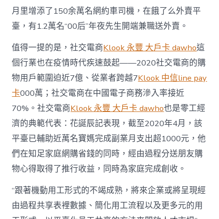
月里增添了150余萬名網約車司機，在餓了么外賣平
臺，有1.2萬名“00后”年夜先生開端兼職送外賣。
值得一提的是，社交電商
Klook 永豐 大戶卡 dawho
這
個行業也在疫情時代疾速鼓起——2020社交電商的購
物用戶範圍迫近7億、從業者跨越7
Klook 中信line pay
卡
000萬；社交電商在中國電子商務滲入率接近
70%。社交電商
Klook 永豐 大戶卡 dawho
也是零工經
濟的典範代表：花誕辰記表現，截至2020年4月，該
平臺已輔助近萬名寶媽完成副業月支出超1000元，他
們在知足家庭網購省錢的同時，經由過程分送朋友購
物心得取得了推行收益，同時為家庭完成創收。
“跟著機動用工形式的不竭成熟，將來企業或將呈現經
由過程共享表裡數據、簡化用工流程以及更多元的用