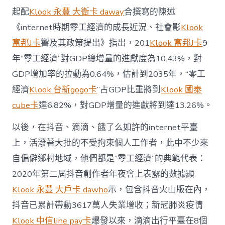
起配
Klook 永豐 大衛卡 daway
合撰寫的陳述
《internet時期零工經濟的成長近況、社會影
Klook
富邦J卡
響及其政策提出》指出，201
Klook 富邦J卡
9
年“零工經濟”對GDP總增量的進獻度為10.43%，對
GDP增加率的拉動為0.64%，估計到2035年，“零工
經濟
Klook 台新gogo卡
”占GDP比重將到
Klook 國泰
cube卡
達6.82%，對GDP增量的進獻將到達13.26%。
以後，在抖音、滴滴、餓了么如許的internet平臺
上，活潑著大批的不受拘束個人工作者，此中不少來
自偏僻鄉村地域，他們都是“零工經濟”的典範代表：
2020年第二屆抖音創作者年夜會上表露的數據顯
Klook 永豐 大戶卡 dawho
示，包含抖音火山版在內，
抖音已累計帶動3617萬人失業增收；新冠肺炎疫情
Klook 中信line pay卡
爆發以來，滴滴出行平臺在8個