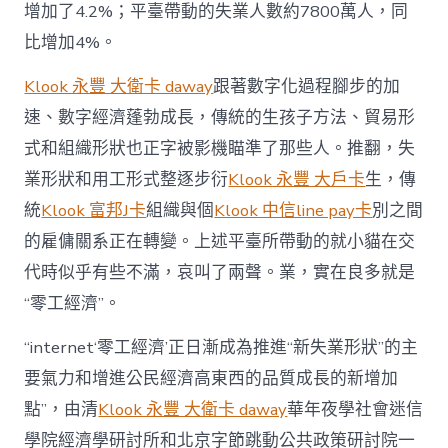
發
增加了4.2%；平臺帶動的失業人數約7800萬人，同
展
重
比增加4%。
生
態〉
Klook 永豐 大衛卡 daway
跟著數字化過程腳步的加
中
速、數字經濟蓬勃成長，傳統的生孩子方法、貿易形
式和組織形狀也正字被影機瞄準了那些人。推翻，失
業形狀和用工形式整逐步衍
Klook 永豐 大戶卡
生，傳
統
Klook 富邦J卡
組織與個
Klook 中信line pay卡
別之間
的雇傭關系正在轉變。上述平臺所帶動的就小貓在交
代時似乎有些不滿，哀叫了兩聲。業，實在良多就是
“零工經濟”。
“internet‘零工經濟’正日漸成為推進“新失業形狀”的主
要氣力和增進公民經濟高東西的品質成長的新增加
點”，由清
Klook 永豐 大衛卡 daway
華年夜學社會迷信
學院經濟學研討所和北京字節跳動公共政策研討院一