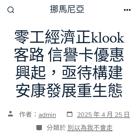
跳
挪馬尼亞
至
搜
選
尋
單
主
切
零工經濟正klook
要
換
開
內
關
客路 信譽卡優惠
容
興起，亟待構建
安康發展重生態
發
文
作者：
admin
2025 年 4 月 25 日
表
章
日
作
分
分類於
別以為我不會走
期
者
類