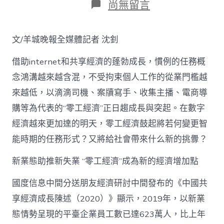
在
尚無留言
〈零
工
經
文/羊城晚報全媒體記者 沈釗
濟
正
借助internet和共享經濟的蓬勃成長，慣例的任務概
klook
客
念鴻溝越來越含混，不受拘束個人工作的從業門檻越
路
來越低，以滴滴司機、案牘寫手、收集主播、電商導
信
譽
購等為代表的“零工經濟”正日趨成長與突起。在數字
卡
優
經濟越來更加達的明天，零工經濟鼓起將若何變更智
惠
能時期的任務形式？又將給社會帶來什么新的挑釁？
興
起，
新業態助推新失業 “零工經濟”成為新的經濟增加點
亟
待
構
國度信息中間分送朋友經濟研討中間發布的《中國共
建
享經濟成長陳述（2020）》顯示，2019年，以新業
安
康
態情勢呈現的平臺企業員工數已達623萬人，比上年