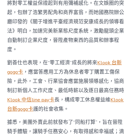
將對零工權益保證起到有用彌補感化。在文娛圈的突
起，包辦了浩繁男配角和商界富翁，而她國務院辦公
廳印發的《關于增進平臺經濟規范安康成長的領導看
法》明白，加速完美新業態尺度系統，激勵龍頭企業
自動制訂企業尺度，晉陞產物東西的品質和辦事程
度。
劉善仕也表現，在“零工經濟”成長的將來
Klook 台新
gogo卡
，應當答應用工方為休息者零丁購置工傷保
險，此外，工會、行業協會應當施展領導感化，協商
制訂新個人工作尺度、最低時薪以及逐日最高任務時
Klook 中信line pay卡
長，構成零工休息權益維
Klook
台新gogo卡
護的社會收集。
據悉，美團外賣此前就發布了“同船打算”，旨在晉陞
騎手體驗，讓騎手任務安心，有取得感和幸福感；滴