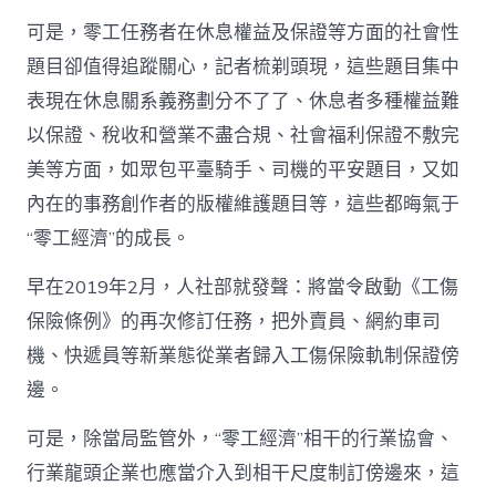
可是，零工任務者在休息權益及保證等方面的社會性
題目卻值得追蹤關心，記者梳剃頭現，這些題目集中
表現在休息關系義務劃分不了了、休息者多種權益難
以保證、稅收和營業不盡合規、社會福利保證不敷完
美等方面，如眾包平臺騎手、司機的平安題目，又如
內在的事務創作者的版權維護題目等，這些都晦氣于
“零工經濟”的成長。
早在2019年2月，人社部就發聲：將當令啟動《工傷
保險條例》的再次修訂任務，把外賣員、網約車司
機、快遞員等新業態從業者歸入工傷保險軌制保證傍
邊。
可是，除當局監管外，“零工經濟”相干的行業協會、
行業龍頭企業也應當介入到相干尺度制訂傍邊來，這