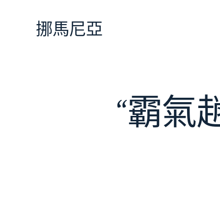
跳
至
挪馬尼亞
主
要
內
容
“霸氣