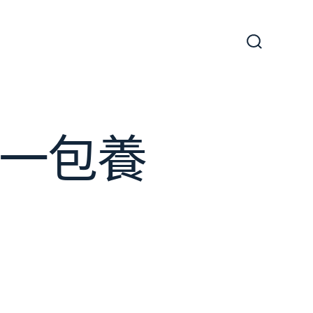
搜
尋
切
換
開
關
人一包養