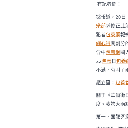
有記者問：
據報道，20
樂部
求修正此
犯者
包養網
報
網心得
間劃分
含中
包養網
國
22
包養
日
包養
不滿，哀叫了
趙立堅：
包養
關于《華爾街
度。我誇大兩
第一，面臨歹