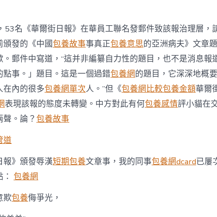
日，53名《華爾街日報》在華員工聯名發郵件致該報治理層，
前頒發的《中國
包養故事
事真正
包養意思
的亞洲病夫》文章
歉。郵件中寫道，“這并非編纂自力性的題目，也不是消息報
的點事。」題目。這是一個過錯
包養網
的題目，它深深地概要
人在內的很多
包養網單次
人。”但《
包養網比較
包養金額
華爾
網
表現該報的態度未轉變。中方對此有何
包養感情
評小貓在
兩聲。論？
包養故事
管道
日報》頒發辱漢
短期包養
文章事，我的同事
包養網dcard
已屢
點：
包養網
意欺
包養
侮爭光，