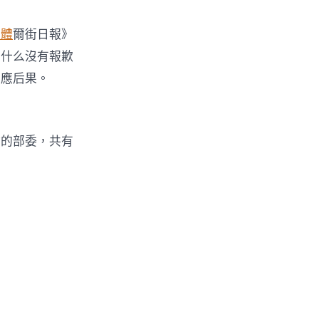
軟體
爾街日報》
為什么沒有報歉
響應后果。
會的部委，共有