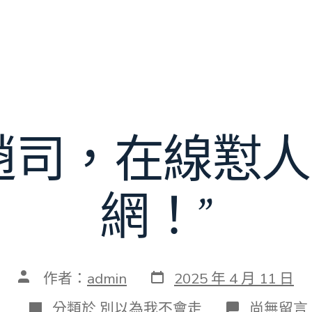
趙司，在線懟
網！”
發
文
作者：
admin
2025 年 4 月 11 日
表
章
日
作
分
在
分類於
別以為我不會走
尚無留言