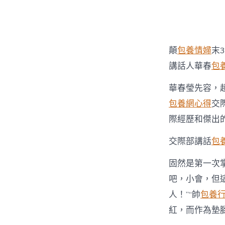
顛
包養情婦
末
講話人華春
包
華春瑩先容，
包養網心得
交
際經歷和傑出
交際部講話
包
固然是第一次
吧，小會，但
人！”“帥
包養
紅，而作為墊腳