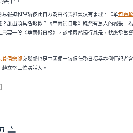
的羔羊”。
消息報道和評論彼此自力為由各式推諉沒有事理。《華
包養
任？誰出頭具名報歉？《華爾街日報》既然有罵人的囂張，
上只要一份《華爾街日報》，該報既然獨行其是，就應承當
包養俱樂部
交際部也是中國獨一每個任務日都舉辦例行記者
、趙立堅三位講話人。
]