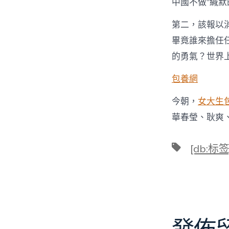
中國不做“緘默
第二，該報以
畢竟誰來擔任
的勇氣？世界
包養網
今朝，
女大生
華春瑩、耿爽
標
[db:标签
籤