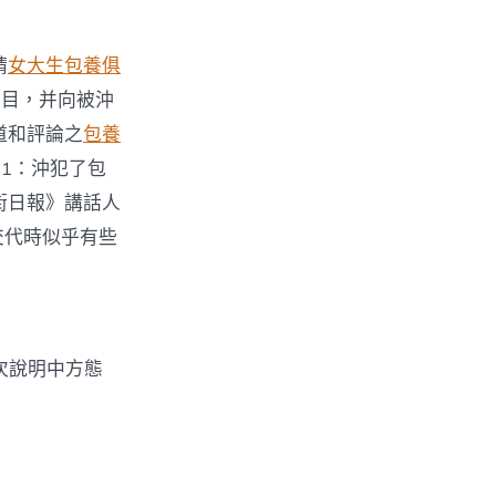
請
女大生包養俱
題目，并向被沖
道和評論之
包養
1：沖犯了包
街日報》講話人
交代時似乎有些
次說明中方態