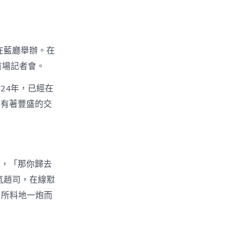
在藍廳舉辦。在
首場記者會。
24年，已經在
，有著豐盛的交
頭，「那你歸去
氣趙司，在線懟
出所料地一炮而