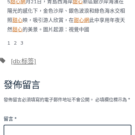
5
甜心網
月21日，青島西海岸
甜心
新區銀沙岸海濱在
陽光的感化下，金色沙岸、銀色波浪和綠色海水交相
照
甜心
映，吸引游人欣賞，在
甜心網
此中享用年夜天
然
甜心
的美景。圖片起源：視覺中國
1 2 3
標
[db:标签]
籤
發佈留言
發佈留言必須填寫的電子郵件地址不會公開。
必填欄位標示為
*
留言
*