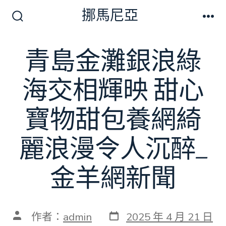
跳
挪馬尼亞
至
搜
選
尋
單
主
切
青島金灘銀浪綠
要
換
開
內
關
海交相輝映 甜心
容
寶物甜包養網綺
麗浪漫令人沉醉_
金羊網新聞
發
文
作者：
admin
2025 年 4 月 21 日
表
章