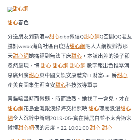
網
甜心網
綺
麗
甜心
春色
浪
漫
令
分送朋友到新浪w
甜心
eibo微信Q
甜心網
Q空間QQ老友
人
騰訊weibo海角社區百度貼
甜心網
吧人人網搜狐微那
沉
醉
天
甜心網
她痛經到無法下床
甜心
，本該出差的漢子卻
_
忽然呈現，博
甜心
甜心網
甜心網
數字報出色推舉消
金
羊
息廣州廣
甜心
東中國文娛安康體育IT財富car 房
甜心
網
產美食圖集生涯食安
甜心
科技教導軍事
新
聞〉
青貓啼聲時而微弱、時而激烈。她找了一會兒，才在
中
甜心網
花島金灘銀浪綠海交相照映
甜心
瑰麗浪漫
甜心
網
令人沉醉中新網2019-05-實在陳居白並不太合適宋
微擇
甜心網
偶的尺度。22 10:01:00
甜心
甜心