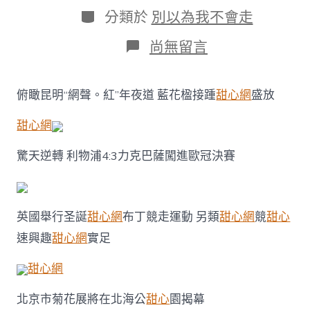
日
作
分
分類於
別以為我不會走
期
者
類
在
尚無留言
〈青
島
金
俯瞰昆明“網聲。紅”年夜道 藍花楹接踵
甜心網
盛放
灘
銀
甜心網
浪
綠
海
驚天逆轉 利物浦4:3力克巴薩闖進歐冠決賽
交
相
輝
映
英國舉行圣誕
甜心網
布丁競走運動 另類
甜心網
競
甜心
甜
心
速興趣
甜心網
實足
寶
物
甜心網
甜
包
北京市菊花展將在北海公
甜心
園揭幕
養