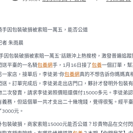
期
者
類
〈騎
找
包
養
網
騎手因包裝破損被索賠一萬五，能否公道
站
比
記者 朱雨晨
較
手
騎手因包裝破損被索賠一萬五”話題沖上熱搜榜，激發普遍追蹤
因
包
閃送平臺的一名騎
包養網
手，1月16日接了
包養
一個訂單，幫
裝
另一家店，接單后，李徒弟“你
包養網
真的不想告訴你媽媽真相
破
損
閃送。訂單完成后，李徒弟走出店門口，夥計才發明外包裝
被
索
物二次發賣，請求李徒弟照價賠還償付15000多元。李徒弟
賠
有義務，但這個單一共才支出二十幾塊錢，覺得很冤。經平
一
萬
3000元。
五，
能
外包裝破損，商家索賠15000元能否公道？珍貴物品在交付
否