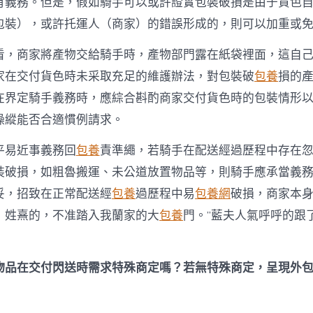
有義務。但是，假如騎手可以或許證實包裝破損是由于貨色
包裝），或許托運人（商家）的錯誤形成的，則可以加重或
看，商家將產物交給騎手時，產物部門露在紙袋裡面，這自
家在交付貨色時未采取充足的維護辦法，對包裝破
包養
損的
在界定騎手義務時，應綜合斟酌商家交付貨色時的包裝情形
操縱能否合適慣例請求。
平易近事義務回
包養
責準繩，若騎手在配送經過歷程中存在
裝破損，如粗魯搬運、未公道放置物品等，則騎手應承當義
妥，招致在正常配送經
包養
過歷程中易
包養網
破損，商家本身
，姓熹的，不准踏入我蘭家的大
包養
門。”藍夫人氣呼呼的跟
物品在交付閃送時需求特殊商定嗎？若無特殊商定，呈現外