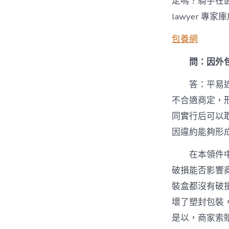
定嗎？騎手在
lawyer 專家
包養網
問：因外
答：平易
不合適商定，
同實行后可以
因違約能夠形
在本領件
破損能否影響
裝盒都沒有破
壞了塑封包裝
是以，商家索賠