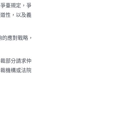
戰爭臺規定，爭
公道性，以及義
能夠的應對戰略，
仲裁部分請求仲
仲裁機構或法院