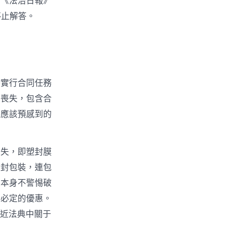
由《法治日報》
此停止解答。
許實行合同任務
的喪失，包含合
許應該預感到的
喪失，即塑封膜
塑封包裝，連包
家本身不警惕破
戶必定的優惠。
易近法典中關于