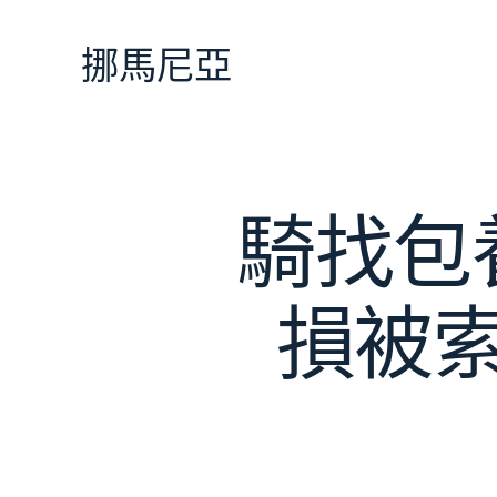
跳
至
挪馬尼亞
主
要
內
容
騎找包
損被