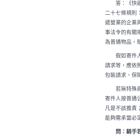
答：《快
二十七條規則
遞營業的企業
事法令的有關
為普通物品，
假如寄件
請求等，應依
包裝請求、保
若無特殊
寄件人按普通
凡是不該擔責
能夠需承當必
問：騎手