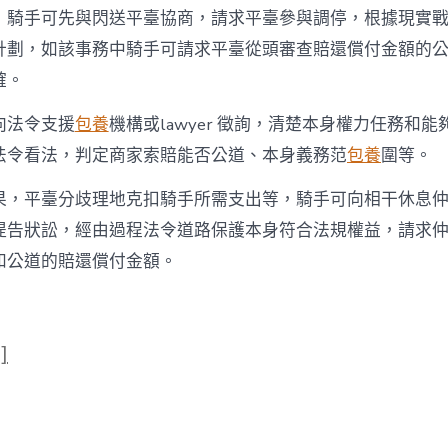
，騎手可先與閃送平臺協商，請求平臺參與調停，根據現實
計劃，如該事務中騎手可請求平臺從頭審查賠還償付金額的
確。
向法令支援
包養
機構或lawyer 徵詢，清楚本身權力任務和
法令看法，判定商家索賠能否公道、本身義務范
包養
圍等。
果，平臺分歧理地克扣騎手所需支出等，騎手可向相干休息
提告狀訟，經由過程法令道路保護本身符合法規權益，請求
和公道的賠還償付金額。
]