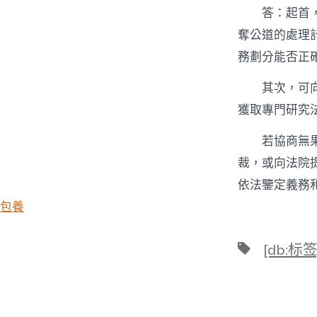
答：起首
奪公道的處理
務劃分能否正
其次，可
獲取專門研究
若協商無
裁，或向法院
依法鑒定義務
包養
標
[db:标签
籤