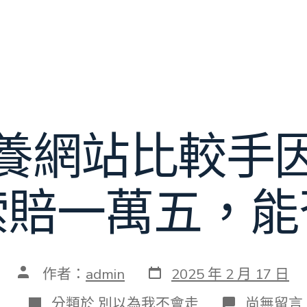
養網站比較手
索賠一萬五，能
發
文
作者：
admin
2025 年 2 月 17 日
表
章
日
作
分
在
分類於
別以為我不會走
尚無留言