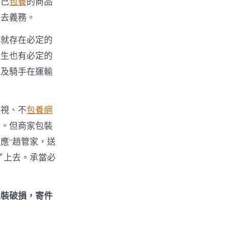
自己
包養
的商品
免去義務。
己就存在必定的
產生也有必定的
以及騎手在運輸
忽視、不
包養網
務。但商家包裝
應“趙管家，送
了上去。承當必
包裝破損，寄件