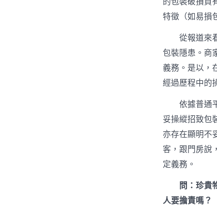
的包裝破損負
特徵（如易損
從報道來
包裝隱患。商
義務。是以，
經過歷程中的
依據普通
妥操縱招致包
亦存在顯明不
客，跟門房說
定義務。
問：珍貴
人要擔責嗎？