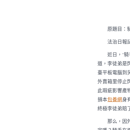
原題目：
法治日報
近日，“
道，李徒弟是
臺平板電腦到
外賣箱里停止
此瑕疵影響產
損本
包養網
身
終極李徒弟賠了
那么，因