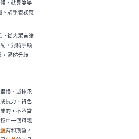
時候，就見婆婆
繩。騎手義務應
元。從大眾言論
婚配，對騎手顯
貴，顯然分歧
的毀損、滅掉承
網
成抗力、貨色
形成的，不承當
歷程中一個母親
養網
育和期望。