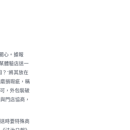
關心。據報
某體驗店送一
？”將其放在
有磨損瑕疵，稱
認可，外包裝破
臺與門店協商，
閃送時要特殊商