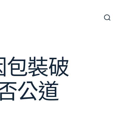
搜
尋
切
換
開
關
因包裝破
否公道