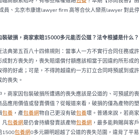
面臨高額索賠時，有哪些維權道路
包養
？本期【你問我答】
公
道〉
庫成員、北京市康達lawyer firm 高等合伙人欒燕lawyer 對
中
包裝破損，商家索賠15000多元能否公道？法令根據是什么？
近法典第五百八十四條規則：當事人一方不實行合同任務或
形成對方喪失的，喪失賠還償付額應該相當于因違約所形成
取得的好處；可是，不得跨越違約一方訂立合同時預感到或
成的喪失。
中，商家因包裝破損所遭遇的喪失應該是公道的、可預感的
商品應用價值或發賣價值？從報道來看，破損的僅為產物的
損
包養
，產
包養網
物自己更沒有破
包養
壞。普通來說，若商
，凡
包養網
是仍會持續發賣該產物
包養網
，最多能夠賜與客
1500
包養網
0多元顯明超越了公道的喪失范圍，違背了平