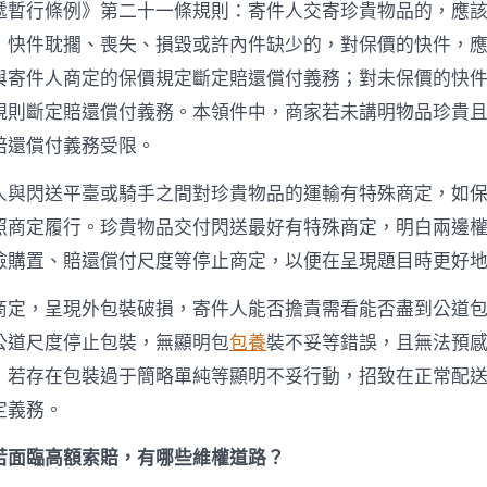
遞暫行條例》第二十一條規則：寄件人交寄珍貴物品的，應
：快件耽擱、喪失、損毀或許內件缺少的，對保價的快件，
與寄件人商定的保價規定斷定賠還償付義務；對未保價的快
規則斷定賠還償付義務。本領件中，商家若未講明物品珍貴
賠還償付義務受限。
人與閃送平臺或騎手之間對珍貴物品的運輸有特殊商定，如
照商定履行。珍貴物品交付閃送最好有特殊商定，明白兩邊
險購置、賠還償付尺度等停止商定，以便在呈現題目時更好
商定，呈現外包裝破損，寄件人能否擔責需看能否盡到公道
公道尺度停止包裝，無顯明包
包養
裝不妥等錯誤，且無法預
；若存在包裝過于簡略單純等顯明不妥行動，招致在正常配
定義務。
若面臨高額索賠，有哪些維權道路？