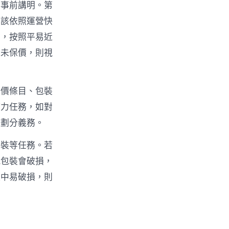
該事前講明。第
應該依照運營快
件，按照平易近
且未保價，則視
保價條目、包裝
權力任務，如對
地劃分義務。
包裝等任務。若
感包裝會破損，
送中易破損，則