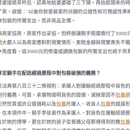
婆婆接過茶杯后，認真地給婆婆磕了三下頭。再抬起頭來的
了笑，說道：“以後你就是裴家的兒額的公道性和可預感性準
換包裝的所需支出，而非商品全價。
與商家協商，商家作出妥協，但終極讓騎手賠還償付了3000
網
大都人以為商家應斟酌現實情形，索賠金額與現實喪失不
令角度看，這3000元的修復或調換包裝的所需支出也過于昂
界定騎手在配送經過歷程中對包裝破損的義務？
近法典第八百三十二條規則：承運人對運輸經過歷程中貨色
網
付義務。可是，承運物證明貨色的毀損、滅掉是因不
包養
天然性質或許公道損耗以及
包養
托運人、收貨人
包養
的錯誤
。在本領件中，騎手李徒弟作為承運人，對貨色在運輸經過
在於她的博學，更在於她的孩子從普通父母那裡得到的教
包