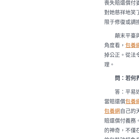
喪失賠還償付
對她慈祥地笑
限于修復或調
顛末平臺
角度看，
包養
掉公正。從法
理。
問：若何
答：平易
當賠還償
包養
包養網
自己的
賠還償付義務
的神奇，不僅