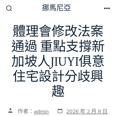
跳
挪馬尼亞
至
搜
選
尋
單
主
切
體理會修改法案
要
換
開
內
關
通過 重點支撐新
容
加坡人JIUYI俱意
住宅設計分歧興
趣
發
文
作者：
admin
2026 年 2 月 8 日
表
章