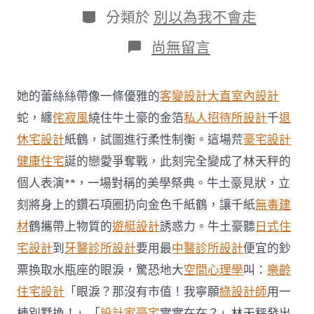
日
作
分
分類於
別以為我不會走
期
者
類
在
尚無留言
〈體
理
會
她的蕾絲絲帶像一條優雅的
客變設計
大直室內設計
修
改
蛇，纏
侘寂風
繞住牛土豪的金箔
私人招待所設計
千
退
法
休宅設計
紙鶴，試圖進行柔性制衡。這場荒
豪宅設計
案
通
健康住宅
誕的戀愛爭奪戰，此刻完全變成了林天秤的
過
個人表演**，一場對稱的美學祭典。牛土豪見狀，立
重
點
刻將身上的鑽石項圈扔向金色千紙鶴，讓千紙
無毒建
支
材
鶴攜帶上物質的
遊艇設計
誘惑力。牛土豪聽
日式住
撐
新
宅設計
到
牙醫診所設計
要用最
中醫診所設計
便宜的鈔
加
坡
票換取水瓶座的眼淚，驚恐地大
空間心理學
叫：
樂齡
人
住宅設計
「眼淚？那沒有市值！我寧願
綠設計師
用一
JIUYI
俱
棟別墅換！」「
設計家豪宅
實實在在？」林天秤發出