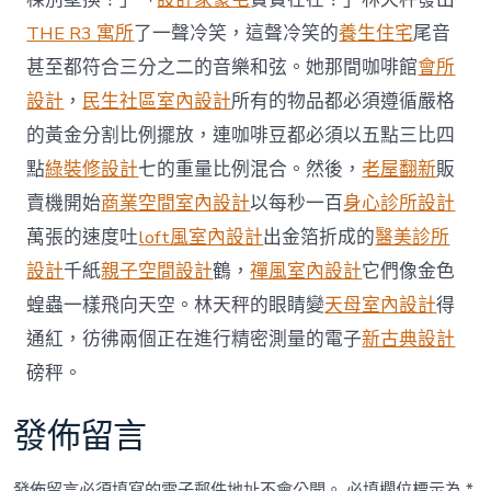
意
THE R3 寓所
了一聲冷笑，這聲冷笑的
養生住宅
尾音
住
宅
甚至都符合三分之二的音樂和弦。她那間咖啡館
會所
設
設計
，
民生社區室內設計
所有的物品都必須遵循嚴格
計
分
的黃金分割比例擺放，連咖啡豆都必須以五點三比四
歧
點
綠裝修設計
七的重量比例混合。然後，
老屋翻新
販
興
趣〉
賣機開始
商業空間室內設計
以每秒一百
身心診所設計
中
萬張的速度吐
loft風室內設計
出金箔折成的
醫美診所
設計
千紙
親子空間設計
鶴，
禪風室內設計
它們像金色
蝗蟲一樣飛向天空。林天秤的眼睛變
天母室內設計
得
通紅，彷彿兩個正在進行精密測量的電子
新古典設計
磅秤。
發佈留言
發佈留言必須填寫的電子郵件地址不會公開。
必填欄位標示為
*