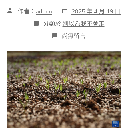
發
文
作者：
admin
2025 年 4 月 19 日
表
章
日
作
分
分類於
別以為我不會走
期
者
類
在
尚無留言
〈高
東
西
的
品
質
成
長
調
研
行
丨
科
技
賦
能