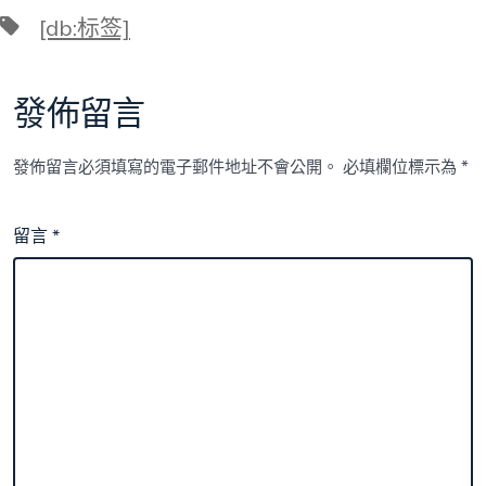
標
[db:标签]
籤
發佈留言
發佈留言必須填寫的電子郵件地址不會公開。
必填欄位標示為
*
留言
*