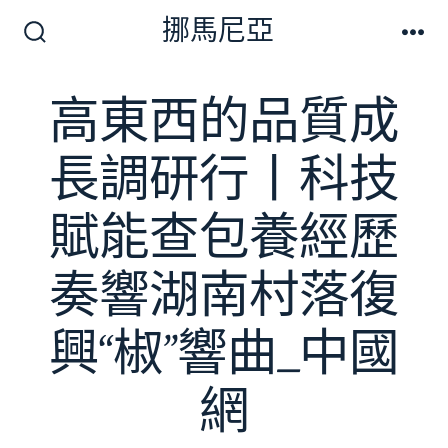
跳
挪馬尼亞
至
搜
選
尋
單
主
切
高東西的品質成
要
換
開
內
關
長調研行丨科技
容
賦能查包養經歷
奏響湖南村落復
興“椒”響曲_中國
網