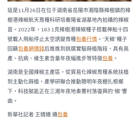
查
這是11月26日在位于湖南省岳陽市湘陰縣樟樹鎮的樟
包
養
樹港辣椒航天育種科研培養陽雀湖基地內拍攝的辣椒
經
歷
苗。2022年，163.1克樟樹港辣椒種子搭載神船十四
奏
號載人飛船停止太空誘變育種
包養行情
。“天椒”種子
響
湖
回籍
包養網價錢
后進進到挑選實驗蒔植階段，具有高
南
產、抗病、維生素含量年夜幅進步等特徵
包養
。
村
落
湖南是全國辣椒主產區，從貿易化辣椒育種系統扶植
復
興
到主動化蒔植，產學研聯合推動聰明年夜棚扎根鄉
“椒”
下，科技賦能正在三湘年夜地奏響村落復興的“椒”響
響
曲
曲。
_
中
新華社記者 王婧嬙 攝
包養
國
網〉
中