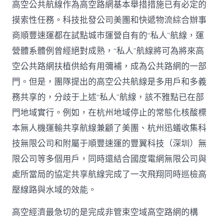
高空公共航線作為高空路網基本舉措措施已有必定的
摸索性任務。科技批發公司美團和快遞物流綜合辦事
商順豐速運都在試點城市運營自有的“私人”航線，運
營體系體例曾經絕對成熟，“私人”航線將可為將來高
空公共路網扶植供給有用彌補，成為公共路網的一部
門。但是，團隊提出的高空公共航線是多用戶和多義
務共享的，分歧于上述“私人”航線，該不雅點已在部
門地域實行。例如，在杭州地域停止的常態化核酸標
本無人機運輸共享航線兼顧了美團、杭州迅蟻收集科
技無限公司和附屬于順豐速運的豐翼科技（深圳）無
限公司等多個用戶，同時還結合國度電網無限公司與
處所當局的協定共享航線完成了一次飛翔同時巡檢高
壓線路與水域的效能。
高空經濟最急切的是完成非管束空域高空路網的構