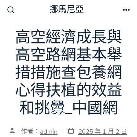
跳
挪馬尼亞
至
搜
選
尋
單
主
切
高空經濟成長與
要
換
開
內
關
高空路網基本舉
容
措措施查包養網
心得扶植的效益
和挑釁_中國網
發
文
作者：
admin
2025 年 1 月 2 日
表
章