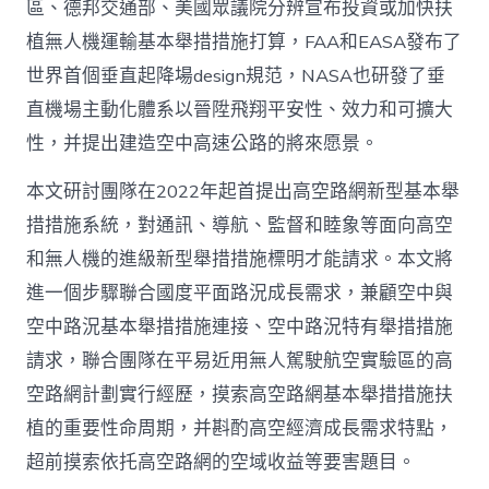
區、德邦交通部、美國眾議院分辨宣布投資或加快扶
植無人機運輸基本舉措措施打算，FAA和EASA發布了
世界首個垂直起降場design規范，NASA也研發了垂
直機場主動化體系以晉陞飛翔平安性、效力和可擴大
性，并提出建造空中高速公路的將來愿景。
本文研討團隊在2022年起首提出高空路網新型基本舉
措措施系統，對通訊、導航、監督和睦象等面向高空
和無人機的進級新型舉措措施標明才能請求。本文將
進一個步驟聯合國度平面路況成長需求，兼顧空中與
空中路況基本舉措措施連接、空中路況特有舉措措施
請求，聯合團隊在平易近用無人駕駛航空實驗區的高
空路網計劃實行經歷，摸索高空路網基本舉措措施扶
植的重要性命周期，并斟酌高空經濟成長需求特點，
超前摸索依托高空路網的空域收益等要害題目。