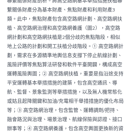
聯繫關係財產剖析。將高空路網基本舉措措施扶植聯
繫關係財產分為基本財產、焦點財產和利用財產3
類。此中，焦點財產包含高空路網計劃、高空路網扶
植、高空路網治理和高空路網養護（圖2），高空路
網計劃和高空路網扶植是2個分歧的焦點階段，相似
地上公路的計劃和開工扶植分歧階段。① 高空路網計
劃，需求在多源精準地輿信息支撐下停止航線計劃、
風險評價等焦點算法研發和軟件平臺開闢，構成高空
運轉風險輿圖；② 高空路網扶植，重要是指沿途支持
平安運轉基本舉措措施的建築，包含高空通訊、導
航、監督、景象監測等舉措措施，以及無人機常態化
或姑且起降關鍵和加油/充電相干舉措措施的優化布局
等；③ 高空路網治理，包含監管、運轉調劑/把持、
融會路況與治理、場景治理、航線保險與認證、接口
辦事等；④ 高空路網養護，包含高空輿圖更換新的資