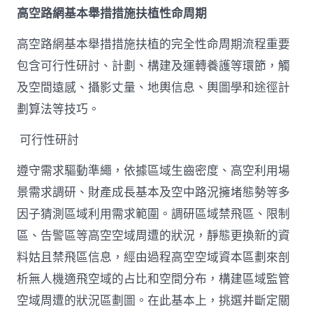
高空路網基本舉措措施扶植性命周期
高空路網基本舉措措施扶植的完全性命周期流程重要
包含可行性研討、計劃、構建及運轉養護等環節，觸
及空間遠感、攝影丈量、地輿信息、輿圖學和途徑計
劃算法等技巧。
可行性研討
遵守需求驅動準繩，依據區域生齒密度、高空利用場
景需求調研、財產成長基本及空中路況擁堵態勢等多
因子猜測區域利用需求範圍。調研區域禁飛區、限制
區、告警區等高空空域周遭的狀況，靜態更換新的資
料姑且禁飛區信息，經由過程高空空域資本區劃來剖
析無人機適飛空域的占比和空間分布，構建區域監管
空域周遭的狀況區劃圖。在此基本上，挑選并斷定關