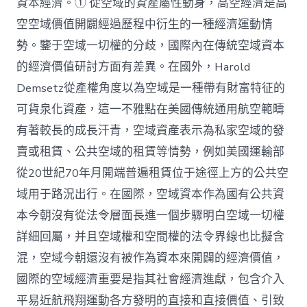
資本經濟。① 從空域的資產屬性動身，高空經濟是高
空空域價值開闢經過歷程中衍生的一種經濟運動情
勢。鑒于空域一切權的分歧，國際內在傳統空域資本
的經濟價值研討方面有差異。在國外，Harold
Demsetz從產權角度以為空域是一種帶有財富特征的
可貨泉化資產，這一不雅點在美國傳統通用航空範疇
有著較長的成長汗青，空域資產表示為私家空域的發
賣或租賃、公共空域的租賃等情勢，例如美國運輸部
從20世紀70年月開端普遍租賃位于途徑上方的公共空
域用于路況出行。在國際，空域資本作為國有公共資
本今朝沒有從法令層面長進一個步驟明白空域一切權
詳細回屬，并且空域權和空間權的法令界線也比擬含
混，空域今朝還沒有被作為資本來開闢的經濟價值，
國際的空域經濟重要是指其社會經濟進獻，包含介入
平易近航飛翔運動各方發明的直接和直接價值、引致