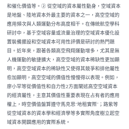
和催化價值等。② 從空域的資本屬性動身，空域資本
是地盤、陸地資本外最主要的資本之一，高空空域的
應用頻次與人類運動分布高度相干。在傳統航空學科
研討中，基于空域容量或流量治理的空域資本優化設
置裝備擺設和空域資本可用性評價是研討的熱門題
目。近年來，跟著各類高空飛翔運動增多，尤其是無
人機運動的敏捷擴大，高空空域的資本稀缺性更加顯
明，高空空域資本的稀缺性又使得其競爭和排他屬性
愈加顯明，高空空域的價值性慢慢得以表現。例如，
廖小罕等從價值性和自力性2方面闡述高空空域資本
的經濟屬性，主意其價值性重要表現在占有者的應用
權上，時空價值盤算遵守馬克思“地租實際”；路紫等
從空域資本的資本學和經濟學等多實際角度樹立起空
域資本開闢應用的實際系統。