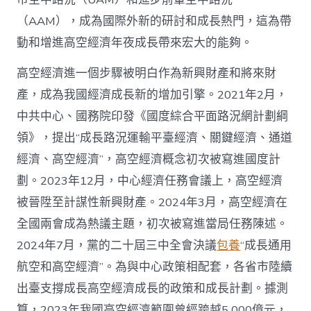
養
（AAM），成為國際外新的研討和成長熱門，這為帶
網
心
動和增進高空經濟年夜成長帶來宏大的能夠。
得
扶
高空經濟進一個步驟被明白作為新興財產和將來財
植
產，成為我國經濟成長新的增加引擎。2021年2月，
的
效
中共中心、國務院印發《國度綜合平面路況網計劃綱
益
和
領》，提出“成長路況運輸平臺經濟、關鍵經濟、通道
挑
經濟、高空經濟”，高空經濟概念初次被寫進國度計
釁
_
劃。2023年12月，中心經濟任務會議上，高空經濟
中
被晉陞至計謀性新興財產。2024年3月，高空經濟在
國
網〉
全國兩會成為熱議主題，初次被寫進當局任務陳述。
中
2024年7月，黨的二十屆三中全會決議
包養
“成長通用
航空和高空經濟”。為與中心政策相配套，各省市陸續
出臺支撐成長高空經濟成長的政策和成長計劃。據測
算，2023年我國高空經濟範圍曾經跨越5 000億元，