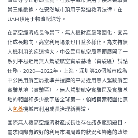
流量等停止靜態監測，在數字城市頂用于疾速獲取實
景三維數據，在安然城市頂用于緊迫救濟法律，在
UAM頂用于物流配送等。
在高空經濟成長佈景下，無人機財產呈範圍化、營業
化成長趨向，高空利用場景也日益多樣化。為支持無
人機利用的疾速擴大，中公民用航空局牽頭展開了一
系列平易近用無人駕駛航空實驗基地（實驗區）試點
任務。2020—2022年，上海、深圳等20個城市成為
中公民用航空局批準并授牌的平易近用無人駕駛航空
實驗基地（實驗區），無人駕駛航空實驗區及實驗基
地的範圍和多少數字居全球第一，領跑摸索範圍化無
人
包養
機城市利用成長治理新賽道。
國際無人機高空經濟財產成長也存在諸多瓶頸題目，
需求國際有較好的利用市場周遭的狀況和響應的政策