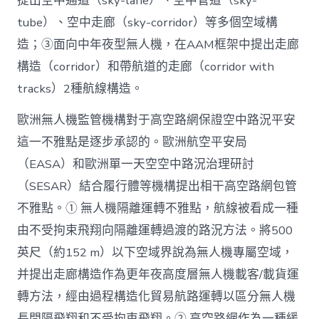
提出空中通道（sky-lane）、空中管道（sky-
tube）、空中走廊（sky-corridor）等多個空域構
造；③面向中年夜型無人機，在AAM框架中提出走廊
構造（corridor）和帶航道的走廊（corridor with
tracks）2種航線構造。
歐洲無人機監管機構對于高空路網保證空中路況平安
這一不雅點是逐步承認的。歐洲航空平安局
（EASA）和歐洲單一天空空中路況治理研討
（SESAR）結合履行體等機構提出相干高空路網包管
不雅點。① 無人機隔離運轉不雅點，航線被看成一種
由不受拘束飛翔向隔離運轉過渡的路況方法。將500
英尺（約152 m）以下空域界說為無人機專屬空域，
并提出走廊構造作為更年夜高度層無人機載客/載貨運
轉方法，經由過程構造化貿易航路運轉以區分無人機
長間隔飛翔和不受拘束飛翔。② 高空路網作為一種緩