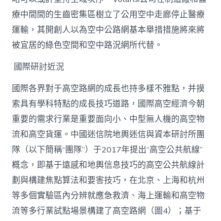
療中間間的生齒密集區樹立了公用空中走廊停止醫療
運輸，其開創人以為空中公路網基本舉措措施將來將
被宜居的綠色空間和空中路況網所代替。
國際研討近況
國際各界對于高空路網的成長也持多樣不雅點，并摸
索具有學科特點的成長技巧道路，國際高空經濟今朝
重要的需求行業是重要面向小、中型無人機的高空物
流和高空貨運。中國迷信院地輿迷信與資本研討所團
隊（以下簡稱“團隊”）于2017年提出“高空公共航線”
概念，即基于遠感和地輿信息技巧的高空公共航線計
劃與構建焦點算法和要害技巧，在北京、上海和杭州
等多個實驗區內分辨就應急救濟、海上運輸和高空物
流等多行業試點場景構建了高空路網（圖4）；基于