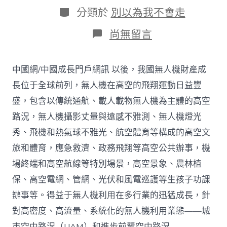
日
作
分
分類於
別以為我不會走
期
者
類
在
尚無留言
〈高
空
經
中國網/中國成長門戶網訊 以後，我國無人機財產成
濟
成
長位于全球前列，無人機在高空的飛翔運動日益豐
長
盛，包含以傳統通航、載人載物無人機為主體的高空
與
高
路況，無人機攝影丈量與遠感不雅測、無人機燈光
空
秀、飛機和熱氣球不雅光、航空體育等構成的高空文
路
網
旅和體育，應急救濟、政務飛翔等高空公共辦事，機
基
場終端和高空航線等特別場景，高空景象、農林植
本
舉
保、高空電網、管網、光伏和風電巡護等生孩子功課
措
措
辦事等。得益于無人機利用在多行業的迅猛成長，針
施
對高密度、高流量、系統化的無人機利用業態——城
查
包
市空中路況（UAM）和進步前輩空中路況