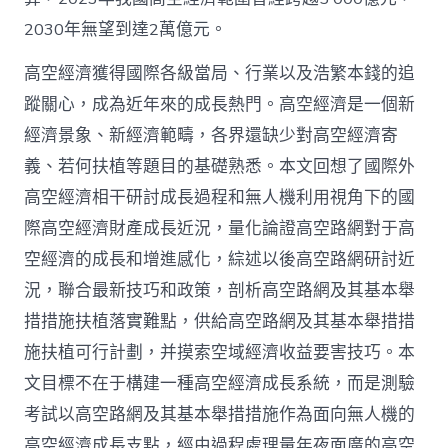
2030年無望到達2萬億元。
高空經濟獲得國際各級當局、行業以及浩繁本錢的追
蹤關心，成為近年來的成長熱門。高空經濟是一個新
經濟景象、新經濟範疇，各界還缺少對高空經濟寄
義、若何扶植等題目的基礎熟悉。本文回想了國際外
高空經濟相干研討成長過程和無人機利用視角下的國
際高空經濟財產成長近況，量化論證高空路網對于高
空經濟的成長和增進感化，綜述以後高空路網研討近
況，聯合最新技巧和政策，剖析高空路網及其基本舉
措措施扶植落實難點，供給高空路網及其基本舉措措
施扶植可行計劃，并摸索空域經濟收益要害技巧。本
文目標不在于構建一種高空經濟成長系統，而是測驗
考試以高空路網及其基本舉措措施作為面向無人機的
高空經濟成長支點，經由過程處理量年夜面廣的高空