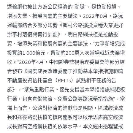
運輸網也被比方為公民經濟的“動脈”，是拉動投資、
增添失業、擴展內需的主要辦法。2022年8月，路況
運輸部結合多部分印發《鄉村公路擴投資穩失業更好
辦事村落復興實行計劃》，明白路網扶植是拉動投
資、增添失業和擴展內需的主要辦法，“力爭新增完成
投資約1 000億元，帶動約200萬人次當場就近失業增
收。”2020年4月，中國證券監視治理委員會等部分結
合發布《國度成長改造委關于推動基本舉措措施範疇
不動產投資信托基金（REITs）試點相干任務的告
訴》，“聚焦重點行業。優先支撐基本舉措措施補短板
行業，包含倉儲物流、免費公路等路況舉措措施”。當
場上而言，公路對經濟的進獻很是明顯，區域經濟成
長和途徑路況扶植的慎密關系可以啟示思慮高空經濟
成長對高空路網扶植的依靠水平。本文經由過程鑒戒