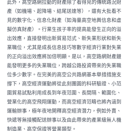
此外，高空路網拉動的財產除了看得見的傳統路況財
產（如機場、起降場、結尾送達等），還有大批看不
見的數字化、信息化財產（如海量高空地輿信息和虛
擬仿真財產）。行業生孩子率的提高能發生正向的溢
出效應，直接發明出新貿易范式、新失業形狀和新失
業職位，尤其是成長信息技巧等數字經濟行業對失業
的正向溢出效應將加倍明顯。是以，高空路網財產鏈
能發明更多的失業職位，跨越公路投資帶來的失業職
位多少數字。在完美的高空公共路網基本舉措措施支
撐下，高空經濟運動將從此刻團圓的科研驗證、小范
圍貿易試點利用成長到年夜范圍、長間隔、範圍化、
營業化的高空飛翔運動，而高空經濟范疇也將內涵到
運輸辦事，極年夜地開釋高空經濟潛力，例如外賣、
快遞等無接觸配送辦事以及由此帶來的產業級無人機
制造業、高空保證等營業類型。