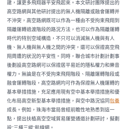
建，讓更多飛翔器平安飛起來。本文研討團隊提出的
高空路網與其他研討提出的無人機隔離或融會運轉并
不沖突，高空路網既可以作為一種由不受拘束飛翔到
隔離運轉過渡階段的路況方法，也可以作為隔離運轉
時代的特別空域構造，不只可以消減無人機與有人
機、無人機與無人機之間的沖突，還可以保證高空飛
翔周遭的狀況的平安性。同時，聯合城市計劃計劃事
後劃設高空路網可以保證居平易近的隱私權力和樂音
權力。無論是在不受拘束飛翔階段、隔離運轉階段或
融會運轉階段，高空路網均可作為保證無人機運轉的
基本舉措措施，充足應用現有空中基本舉措措施和優
化布局高空新型基本舉措措施，與空中路況協同
包養
成長。例如，珠海市當局曾經前瞻性地熟悉到這一
點，提出扶植高空空域貿易運營通道計劃研討，擬劃
設“三橫三縱”航線網。