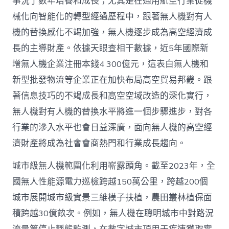
事況了數年培養和成長；尤其是在通用航空行業從機
械化向智能化的轉型經過歷程中，跟著無人機對有人
機的替換感化不竭加強，無人機逐步成為高空經濟成
長的主導財產。依據天眼查相干數據，近5年國際新
增無人機企業注冊本錢4 300億元，這表白無人機和
新型批發物流等企業正在加快布局高空貿易邦畿。跟
著信息技巧的不竭成長和高空空域改造的深化實行，
無人機對有人機的替換水平將進一個步驟進步，對各
行業的滲入水平也會日益深廣，面向無人機的高空經
濟財產將成為社會會商熱門和行業成長趨向。
城市級無人機範圍化利用嶄露頭角。截至2023年，全
國無人性能源電力巡檢跨越150萬公里，跨越200個
城市展開城市級實景三維模子扶植，農田叢林植保面
積跨越30億畝次。例如，無人機在聰明城市中對路況