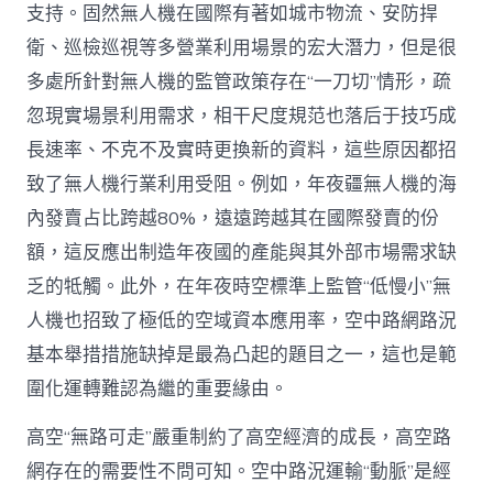
支持。固然無人機在國際有著如城市物流、安防捍
衛、巡檢巡視等多營業利用場景的宏大潛力，但是很
多處所針對無人機的監管政策存在“一刀切”情形，疏
忽現實場景利用需求，相干尺度規范也落后于技巧成
長速率、不克不及實時更換新的資料，這些原因都招
致了無人機行業利用受阻。例如，年夜疆無人機的海
內發賣占比跨越80%，遠遠跨越其在國際發賣的份
額，這反應出制造年夜國的產能與其外部市場需求缺
乏的牴觸。此外，在年夜時空標準上監管“低慢小”無
人機也招致了極低的空域資本應用率，空中路網路況
基本舉措措施缺掉是最為凸起的題目之一，這也是範
圍化運轉難認為繼的重要緣由。
高空“無路可走”嚴重制約了高空經濟的成長，高空路
網存在的需要性不問可知。空中路況運輸“動脈”是經