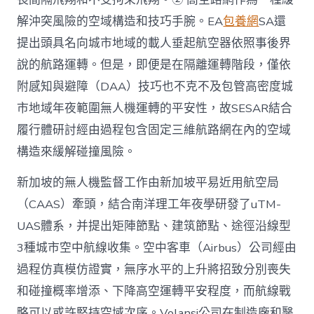
解沖突風險的空域構造和技巧手腕。EA
包養網
SA還
提出頭具名向城市地域的載人垂起航空器依照事後界
說的航路運轉。但是，即便是在隔離運轉階段，僅依
附感知與避障（DAA）技巧也不克不及包管高密度城
市地域年夜範圍無人機運轉的平安性，故SESAR結合
履行體研討經由過程包含固定三維航路網在內的空域
構造來緩解碰撞風險。
新加坡的無人機監督工作由新加坡平易近用航空局
（CAAS）牽頭，結合南洋理工年夜學研發了uTM-
UAS體系，并提出矩陣節點、建筑節點、途徑沿線型
3種城市空中航線收集。空中客車（Airbus）公司經由
過程仿真模仿證實，無序水平的上升將招致分別喪失
和碰撞概率增添、下降高空運轉平安程度，而航線戰
略可以或許堅持空域次序。Volansi公司在制造廠和醫