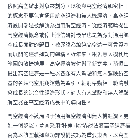
依照高空辦事對象來劃分，以後與高空經濟親密相干
的概念重要包含通用航空經濟和無人機經濟。高空經
濟最開端是被解讀為通用航空經濟。從經濟範疇提出
高空經濟概念或停止迷信研討最早也是為應對通用航
空成長面對的題目，被界說為繚繞高空這一可貴資本
而展開的經濟運動的總稱。近年來，跟著無人機利用
範圍的敏捷擴展，高空經濟被付與了新寄義。范恒山
提出高空經濟是一種以各類有人駕駛和無人駕駛航空
器的各類高空飛翔運動為牽引，輻射帶動相干範疇融
會成長的綜合性經濟形狀，誇大有人駕駛和無人駕駛
航空器在高空經濟成長中的導向性。
高空經濟不該局限于通用航空經濟和無人機經濟。更
進一個步驟，覃睿采用“種差+屬”界說法將高空經濟描
寫為以航空載運與功課設備技巧為重要東西、以高空