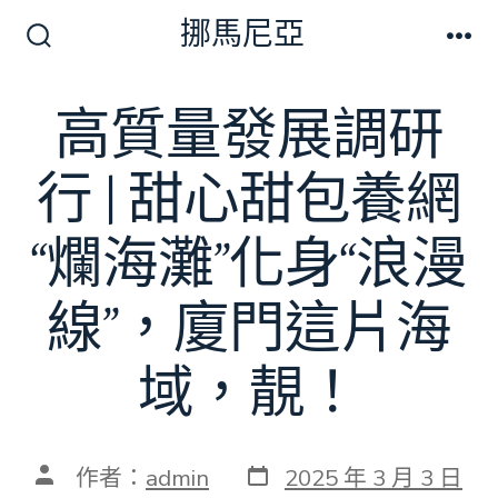
跳
挪馬尼亞
至
搜
選
尋
單
主
切
高質量發展調研
要
換
開
內
關
行 | 甜心甜包養網
容
“爛海灘”化身“浪漫
線”，廈門這片海
域，靚！
發
文
作者：
admin
2025 年 3 月 3 日
表
章