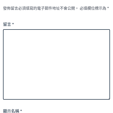
身
發佈留言必須填寫的電子郵件地址不會公開。
必填欄位標示為
*
“浪
漫
線”，
廈
留言
*
門
這
片
海
域，
靚！〉
中
顯示名稱
*