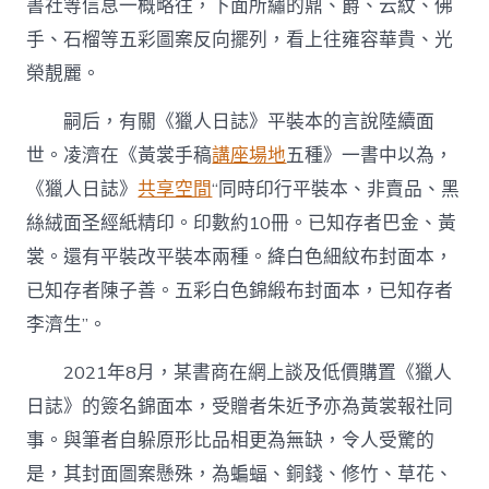
書社等信息一概略往，下面所繡的鼎、爵、云紋、佛
手、石榴等五彩圖案反向擺列，看上往雍容華貴、光
榮靚麗。
嗣后，有關《獵人日誌》平裝本的言說陸續面
世。凌濟在《黃裳手稿
講座場地
五種》一書中以為，
《獵人日誌》
共享空間
“同時印行平裝本、非賣品、黑
絲絨面圣經紙精印。印數約10冊。已知存者巴金、黃
裳。還有平裝改平裝本兩種。絳白色細紋布封面本，
已知存者陳子善。五彩白色錦緞布封面本，已知存者
李濟生”。
2021年8月，某書商在網上談及低價購置《獵人
日誌》的簽名錦面本，受贈者朱近予亦為黃裳報社同
事。與筆者自躲原形比品相更為無缺，令人受驚的
是，其封面圖案懸殊，為蝙蝠、銅錢、修竹、草花、