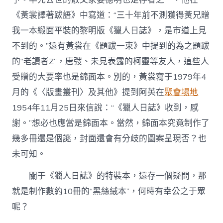
《黃裳譯著跋語》中寫道：“三十年前不測獲得黃兄贈
我一本緞面平裝的黎明版《獵人日誌》，是市道上見
不到的。”還有黃裳在《題跋一束》中提到的為之題跋
的“老讀者Z”，唐弢、未見表露的柯靈等友人，這些人
受贈的大要率也是錦面本。別的，黃裳寫于1979年4
月的《〈版畫叢刊〉及其他》提到阿英在
聚會場地
1954年11月25日來信說：“《獵人日誌》收到，感
謝。”想必也應當是錦面本。當然，錦面本究竟制作了
幾多冊還是個謎，封面還會有分歧的圖案呈現否？也
未可知。
關于《獵人日誌》的特裝本，還存一個疑問，那
就是制作數約10冊的“黑絲絨本”，何時有幸公之于眾
呢？