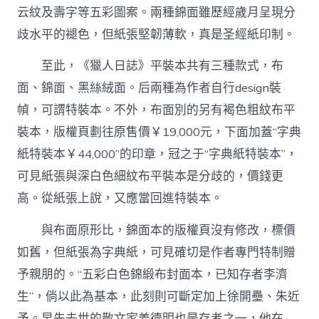
云紋及壽字等五彩圖案。兩種錦面雖歷經歲月呈現分
歧水平的褪色，但紙張堅韌薄軟，真是圣經紙印制。
至此，《獵人日誌》平裝本共有三種款式，布
面、錦面、黑絲絨面。后兩種為作者自行design裝
幀，可謂特裝本。不外，布面別的另有褐色粗紋布平
裝本，版權頁劃往原售價￥19,000元，下面加蓋“字典
紙特裝本￥44,000”的印章，冠之于“字典紙特裝本”，
可見紙張與深白色細紋布平裝本是分歧的，價錢更
高。從紙張上說，又應當回進特裝本。
與布面原形比，錦面本的版權頁沒有修改，標價
如舊，但紙張為字典紙，可見確切是作者專門特制贈
予親朋的。“五彩白色錦緞布封面本，已知存者李濟
生”，倘以此為基本，此刻則可斷定加上徐開壘、朱近
予。早先去世的散文家姜德明也是存者之一，他在