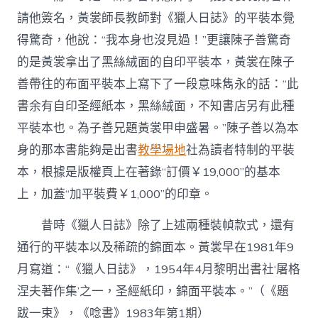
宮
請他簽名，黃裳師長教師對《獵人日誌》的平裝本覺
格
私
得驚奇，他說：“我本身也沒見過！”更讓陳子善驚奇
密
的是黃裳拿出了黑絲絨面的自印平裝本，黃裳在陳子
空
間
善帶往的布面平裝本上寫下了一段意味雋永的話：“此
文
書余有自印圣經紙本，黑絲絨面，不知書店另有此種
史
–
平裝本也。為子善兄題黃裳甲申盛暑。”陳子善以為本
中
身的那本書能夠是出書
教學場地
社為讀者特制的平裝
國
作
本，根據是版權頁上在著錄“訂價￥19,000”的基本
家
上，加蓋“加平裝費￥1,000”的印章。
網〉
中
昔時《獵人日誌》除了上述兩種裝幀款式，還有
通行的平裝本以及稀疏的錦面本。黃裳早在1981年9
月寫道：“《獵人日誌》，1954年4月黎明出書社‘屠格
涅夫著作集’之一，圣經紙印，錦面平裝本。”（《題
跋一束》，《唸書》1983年第1期）