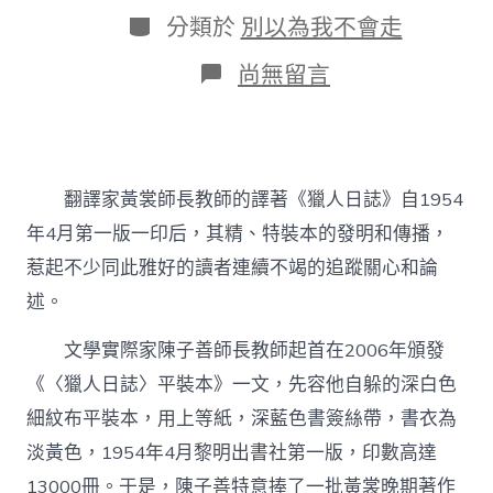
日
作
分
分類於
別以為我不會走
期
者
類
在
尚無留言
〈黃
裳
譯
著
《獵
翻譯家黃裳師長教師的譯著《獵人日誌》自1954
人
日
年4月第一版一印后，其精、特裝本的發明和傳播，
誌》
惹起不少同此雅好的讀者連續不竭的追蹤關心和論
第
一
述。
版
本
文學實際家陳子善師長教師起首在2006年頒發
封
面
《〈獵人日誌〉平裝本》一文，先容他自躲的深白色
舉
細紋布平裝本，用上等紙，深藍色書簽絲帶，書衣為
略
–
淡黃色，1954年4月黎明出書社第一版，印數高達
找
13000冊。于是，陳子善特意捧了一批黃裳晚期著作
九