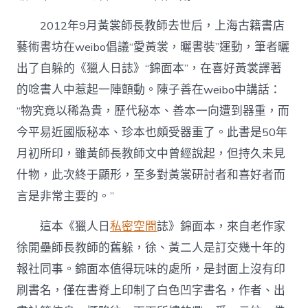
2012年9月黃裳師長教師去世后，上海古籍書店
藝術書坊在weibo倡議“愛黃裳，曬書裝”運動，筆者曬
出了自躲的《獵人日誌》“錦面本”，在喜好黃裳譯著
的唸書人中惹起一陣顫動。陳子善在weibo中講話：
“物究竟以稀為貴，歷代秘本、善本一向遭到器重，而
今平易近國版秘本、珍本也頗受器重了。此書是50年
月初所印，雖黃師長教師文中曾經說起，但持久未見
什物，此次終于顯形，至多對黃裳研討者和喜好者而
言是非常主要的。”
這本《獵人日
私密空間
誌》錦面本，來自老作家
徐開壘師長教師的舊躲，徐、黃二人是訂交幾十年的
報社同事。錦面本值得玩味的處所，是封面上沒有印
刷書名，僅在書脊上印制了白色凹字書名，作者、出