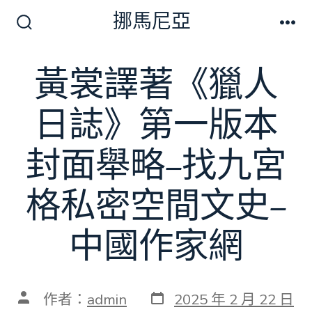
跳
挪馬尼亞
至
搜
選
尋
單
主
切
黃裳譯著《獵人
要
換
開
內
關
日誌》第一版本
容
封面舉略–找九宮
格私密空間文史–
中國作家網
發
文
作者：
admin
2025 年 2 月 22 日
表
章