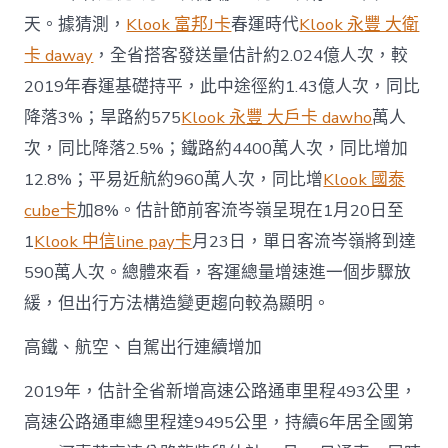
億
人
天。據猜測，
Klook 富邦J卡
春運時代
Klook 永豐 大衛
次〉
卡 daway
，全省搭客發送量估計約2.024億人次，較
中
2019年春運基礎持平，此中途徑約1.43億人次，同比
降落3%；旱路約575
Klook 永豐 大戶卡 dawho
萬人
次，同比降落2.5%；鐵路約4400萬人次，同比增加
12.8%；平易近航約960萬人次，同比增
Klook 國泰
cube卡
加8%。估計節前客流岑嶺呈現在1月20日至
1
Klook 中信line pay卡
月23日，單日客流岑嶺將到達
590萬人次。總體來看，客運總量增速進一個步驟放
緩，但出行方法構造變更趨向較為顯明。
高鐵、航空、自駕出行連續增加
2019年，估計全省新增高速公路通車里程493公里，
高速公路通車總里程達9495公里，持續6年居全國第