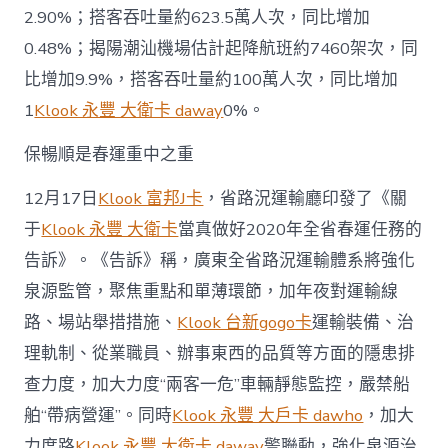
2.90%；搭客吞吐量約623.5萬人次，同比增加
0.48%；揭陽潮汕機場估計起降航班約7460架次，同
比增加9.9%，搭客吞吐量約100萬人次，同比增加
1
Klook 永豐 大衛卡 daway
0%。
保暢順是春運重中之重
12月17日
Klook 富邦J卡
，省路況運輸廳印發了《關
于
Klook 永豐 大衛卡
當真做好2020年全省春運任務的
告訴》。《告訴》稱，廣東全省路況運輸體系將強化
泉源監管，聚焦重點和單薄環節，加年夜對運輸線
路、場站舉措措施、
Klook 台新gogo卡
運輸裝備、治
理軌制、從業職員、辦事東西的品質等方面的隱患排
查力度，加大力度“兩客一危”車輛靜態監控，嚴禁船
舶“帶病營運”。同時
Klook 永豐 大戶卡 dawho
，加大
力度路
Klook 永豐 大衛卡 daway
警聯動，強化泉源治