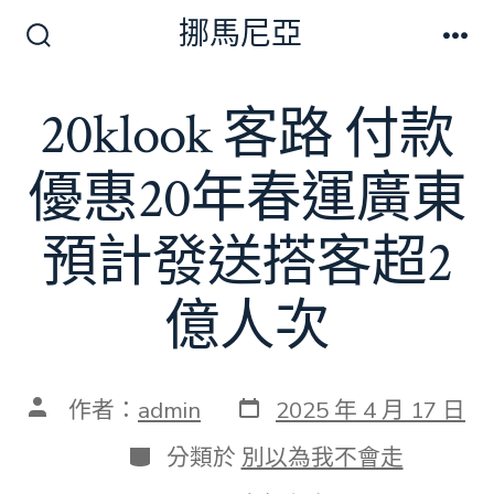
跳
挪馬尼亞
至
搜
選
尋
單
主
切
20klook 客路 付款
要
換
開
內
關
優惠20年春運廣東
容
預計發送搭客超2
億人次
發
文
作者：
admin
2025 年 4 月 17 日
表
章
日
作
分
分類於
別以為我不會走
期
者
類