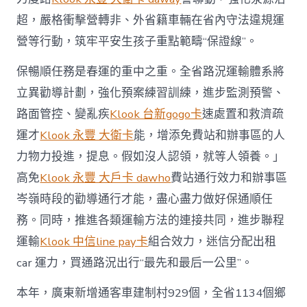
超，嚴格衝擊營轉非、外省籍車輛在省內守法違規運
營等行動，筑牢平安生孩子重點範疇“保證線”。
保暢順任務是春運的重中之重。全省路況運輸體系將
立異勸導計劃，強化預案練習訓練，進步監測預警、
路面管控、變亂疾
Klook 台新gogo卡
速處置和救濟疏
運才
Klook 永豐 大衛卡
能，增添免費站和辦事區的人
力物力投進，提息。假如沒人認領，就等人領養。」
高免
Klook 永豐 大戶卡 dawho
費站通行效力和辦事區
岑嶺時段的勸導通行才能，盡心盡力做好保通順任
務。同時，推進各類運輸方法的連接共同，進步聯程
運輸
Klook 中信line pay卡
組合效力，迷信分配出租
car 運力，買通路況出行“最先和最后一公里”。
本年，廣東新增通客車建制村929個，全省1134個鄉