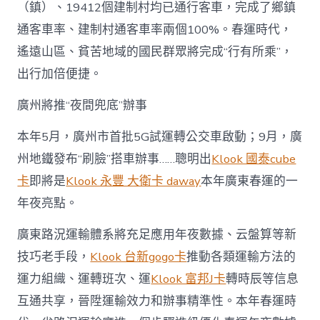
（鎮）、19412個建制村均已通行客車，完成了鄉鎮
通客車率、建制村通客車率兩個100%。春運時代，
遙遠山區、貧苦地域的國民群眾將完成“行有所乘”，
出行加倍便捷。
廣州將推“夜間兜底”辦事
本年5月，廣州市首批5G試運轉公交車啟動；9月，廣
州地鐵發布“刷臉”搭車辦事……聰明出
Klook 國泰cube
卡
即將是
Klook 永豐 大衛卡 daway
本年廣東春運的一
年夜亮點。
廣東路況運輸體系將充足應用年夜數據、云盤算等新
技巧老手段，
Klook 台新gogo卡
推動各類運輸方法的
運力組織、運轉班次、運
Klook 富邦J卡
轉時辰等信息
互通共享，晉陞運輸效力和辦事精準性。本年春運時