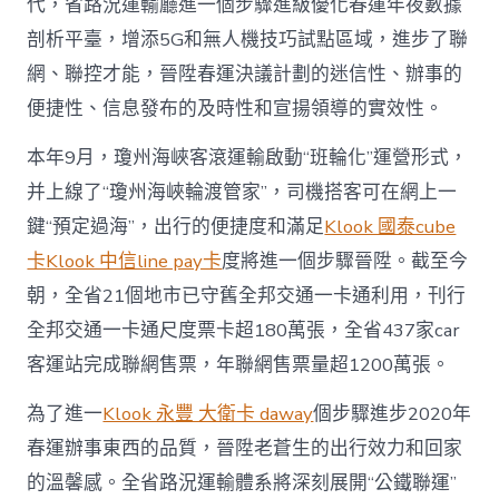
代，省路況運輸廳進一個步驟進級優化春運年夜數據
剖析平臺，增添5G和無人機技巧試點區域，進步了聯
網、聯控才能，晉陞春運決議計劃的迷信性、辦事的
便捷性、信息發布的及時性和宣揚領導的實效性。
本年9月，瓊州海峽客滾運輸啟動“班輪化”運營形式，
并上線了“瓊州海峽輪渡管家”，司機搭客可在網上一
鍵“預定過海”，出行的便捷度和滿足
Klook 國泰cube
卡
Klook 中信line pay卡
度將進一個步驟晉陞。截至今
朝，全省21個地市已守舊全邦交通一卡通利用，刊行
全邦交通一卡通尺度票卡超180萬張，全省437家car
客運站完成聯網售票，年聯網售票量超1200萬張。
為了進一
Klook 永豐 大衛卡 daway
個步驟進步2020年
春運辦事東西的品質，晉陞老蒼生的出行效力和回家
的溫馨感。全省路況運輸體系將深刻展開“公鐵聯運”