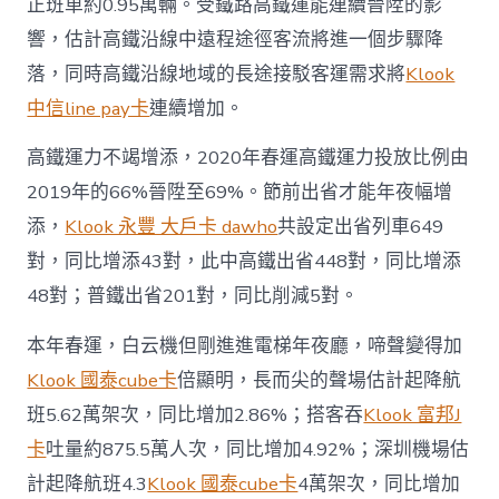
正班車約0.95萬輛。受鐵路高鐵運能連續晉陞的影
響，估計高鐵沿線中遠程途徑客流將進一個步驟降
落，同時高鐵沿線地域的長途接駁客運需求將
Klook
中信line pay卡
連續增加。
高鐵運力不竭增添，2020年春運高鐵運力投放比例由
2019年的66%晉陞至69%。節前出省才能年夜幅增
添，
Klook 永豐 大戶卡 dawho
共設定出省列車649
對，同比增添43對，此中高鐵出省448對，同比增添
48對；普鐵出省201對，同比削減5對。
本年春運，白云機但剛進進電梯年夜廳，啼聲變得加
Klook 國泰cube卡
倍顯明，長而尖的聲場估計起降航
班5.62萬架次，同比增加2.86%；搭客吞
Klook 富邦J
卡
吐量約875.5萬人次，同比增加4.92%；深圳機場估
計起降航班4.3
Klook 國泰cube卡
4萬架次，同比增加