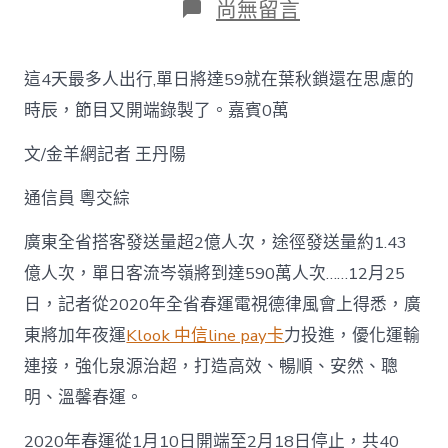
在
尚無留言
〈20klook
客
路
這4天最多人出行,單日將達59就在葉秋鎖還在思慮的
付
款
時辰，節目又開端錄製了。嘉賓0萬
優
惠
文/金羊網記者 王丹陽
20
年
通信員 粵交綜
春
運
廣東全省搭客發送量超2億人次，途徑發送量約1.43
廣
東
億人次，單日客流岑嶺將到達590萬人次……12月25
預
日，記者從2020年全省春運電視德律風會上得悉，廣
計
發
東將加年夜運
Klook 中信line pay卡
力投進，優化運輸
送
搭
連接，強化泉源治超，打造高效、暢順、安然、聰
客
明、溫馨春運。
超
2
2020年春運從1月10日開端至2月18日停止，共40