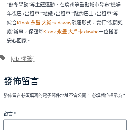
“熱冬舉動”等主題運動，在廣州等重點城市發布“機場
年夜巴+出租車”“地鐵+出租車”“踐約巴士+出租車”等
綜合
Klook 永豐 大衛卡 daway
疏運形式，實行“夜間兜
底”辦事，保證每
Klook 永豐 大戶卡 dawho
一位搭客
安心回家。
標
[db:标签]
籤
發佈留言
發佈留言必須填寫的電子郵件地址不會公開。
必填欄位標示為
*
留言
*