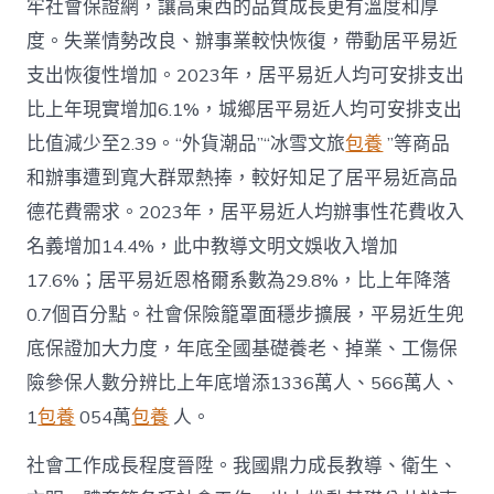
牢社會保證網，讓高東西的品質成長更有溫度和厚
度。失業情勢改良、辦事業較快恢復，帶動居平易近
支出恢復性增加。2023年，居平易近人均可安排支出
比上年現實增加6.1%，城鄉居平易近人均可安排支出
比值減少至2.39。“外貨潮品”“冰雪文旅
包養
”等商品
和辦事遭到寬大群眾熱捧，較好知足了居平易近高品
德花費需求。2023年，居平易近人均辦事性花費收入
名義增加14.4%，此中教導文明文娛收入增加
17.6%；居平易近恩格爾系數為29.8%，比上年降落
0.7個百分點。社會保險籠罩面穩步擴展，平易近生兜
底保證加大力度，年底全國基礎養老、掉業、工傷保
險參保人數分辨比上年底增添1336萬人、566萬人、
1
包養
054萬
包養
人。
社會工作成長程度晉陞。我國鼎力成長教導、衛生、