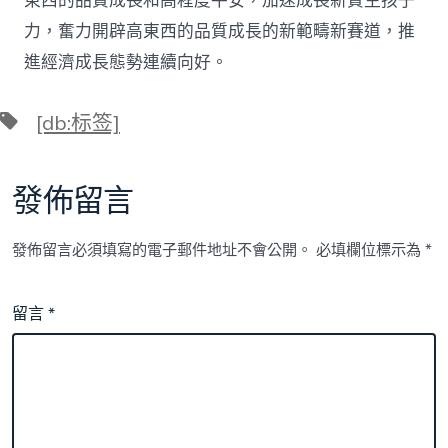
東西的品質成長和高程度平安，加速成長新質生孩子
力，奮力開辟高東西的品質成長的新範疇新賽道，推
進經濟成長態勢連續向好。
標
[db:标签]
籤
發佈留言
發佈留言必須填寫的電子郵件地址不會公開。
必填欄位標示為
*
留言
*