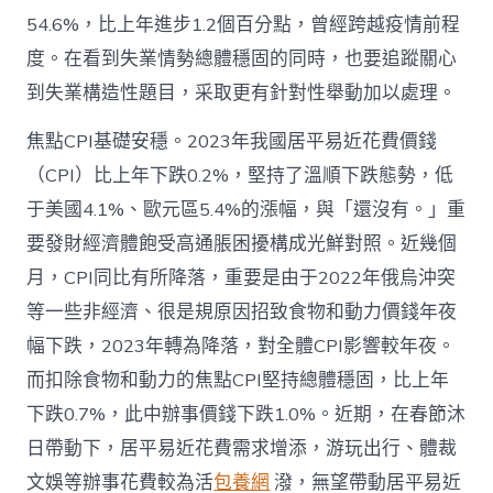
54.6%，比上年進步1.2個百分點，曾經跨越疫情前程
度。在看到失業情勢總體穩固的同時，也要追蹤關心
到失業構造性題目，采取更有針對性舉動加以處理。
焦點CPI基礎安穩。2023年我國居平易近花費價錢
（CPI）比上年下跌0.2%，堅持了溫順下跌態勢，低
于美國4.1%、歐元區5.4%的漲幅，與「還沒有。」重
要發財經濟體飽受高通脹困擾構成光鮮對照。近幾個
月，CPI同比有所降落，重要是由于2022年俄烏沖突
等一些非經濟、很是規原因招致食物和動力價錢年夜
幅下跌，2023年轉為降落，對全體CPI影響較年夜。
而扣除食物和動力的焦點CPI堅持總體穩固，比上年
下跌0.7%，此中辦事價錢下跌1.0%。近期，在春節沐
日帶動下，居平易近花費需求增添，游玩出行、體裁
文娛等辦事花費較為活
包養網
潑，無望帶動居平易近