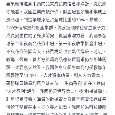
要果斷推進高東西的品質成長的信念和決計。從供應
才能看，我國產業門類齊備，財產配套才能和集成上
風凸起，制造業增添值占全球比重約30%，構成了
200多個成熟的財產集群，為疾速順應社會生孩子力
成長變更供給了先決前提。從需求潛力看，我國事全
球第二年夜商品花費市場、第一年夜收集批發市場，
不只花費範圍宏大，花費構造也在迭代進級，游玩、
教導、醫療、養老等範疇高品德花費需求仍在加速開
釋。從要素天賦看，我國休息年紀生齒均勻受教導年
限晉陞至11.05年，人才資本總量、科技人力資本、
研發職員總量均居全球首位，“生齒盈利”正在加速向
“人才盈利”轉化。我國仍是世界第二年夜“數據貧礦”，
利用場景豐盛，海量的數據資本為數字經濟疾速成長
供給了堅實基本。從立異才能看，我國前沿科技範疇