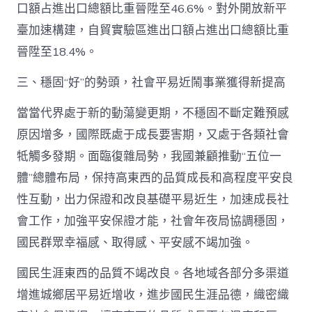
口額占進出口總額比重晉陞至46.6%。對外開放新平
臺加速構建，自貿實驗區進出口額占進出口總額比重
晉陞至18.4%。
三、穩固“好”的勢頭，社會平易近鬧事業獲得新提高
當當代界處于新的動蕩變更期，不穩固不斷定難預感
原因增多，國際既處于成長要害期，又處于各類社會
牴觸多發期。面臨復雜局勢，我國兼顧推動“五位一
體”總體布局，保持高東西的品質成長和高程度平安良
性互動，出力保證和改良基礎平易近生，加速成長社
會工作，加強平安保證才能，社會年夜局協調穩固，
國民群眾幸福感、取得感、平安感不竭加強。
國民生涯東西的品質不竭改良。各地域各部分多渠道
增進城鄉居平易近增收，進步國民生涯品德，織密織