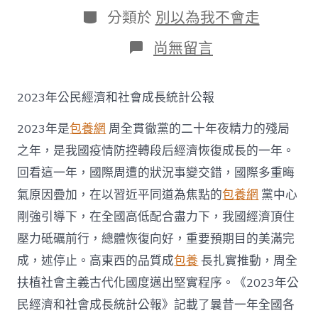
日
作
分
分類於
別以為我不會走
期
者
類
在
尚無留言
〈GDP
增
長
2023年公民經濟和社會成長統計公報
5.2%！
2023
2023年是
包養網
周全貫徹黨的二十年夜精力的殘局
年
國
之年，是我國疫情防控轉段后經濟恢復成長的一年。
平
回看這一年，國際周遭的狀況事變交錯，國際多重晦
易
近
氣原因疊加，在以習近平同道為焦點的
包養網
黨中心
經
濟
剛強引導下，在全國高低配合盡力下，我國經濟頂住
和
壓力砥礪前行，總體恢復向好，重要預期目的美滿完
社
會
成，述停止。高東西的品質成
包養
長扎實推動，周全
發
扶植社會主義古代化國度邁出堅實程序。《2023年公
展
統
民經濟和社會成長統計公報》記載了曩昔一年全國各
計