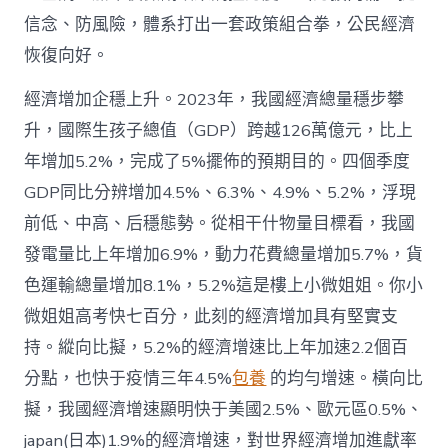
信念、防風險，體系打出一套政策組合拳，公民經濟
恢復向好。
經濟增加企穩上升。2023年，我國經濟總量穩步攀
升，國際生孩子總值（GDP）跨越126萬億元，比上
年增加5.2%，完成了5%擺佈的預期目的。四個季度
GDP同比分辨增加4.5%、6.3%、4.9%、5.2%，浮現
前低、中高、后穩態勢。從相干什物量目標看，我國
發電量比上年增加6.9%，動力花費總量增加5.7%，貨
色運輸總量增加8.1%，5.2%這是樓上小微姐姐。你小
微姐姐高考快七百分，此刻的經濟增加具有堅實支
持。縱向比擬，5.2%的經濟增速比上年加速2.2個百
分點，也快于疫情三年4.5%
包養
的均勻增速。橫向比
擬，我國經濟增速顯明快于美國2.5%、歐元區0.5%、
japan(日本)1.9%的經濟增速，對世界經濟增加進獻率