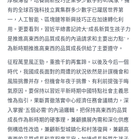
厚積薄發，培養高新技巧企業多少數字約40萬家，擁
有的全球百強科技立異集群多少數字已躍居世界第
一，人工智能、區塊鏈等新興技巧正在加速轉化利
用。更要看到，習近平總書記誇大“成長新質生孩子力
是推進高東西的品質成長的內涵請求和主要出力點”，
為新時期推進高東西的品質成長供給了主要遵守。
征程萬里風正勁，重擔千鈞再奮蹄。以後及今后一個
時代，我國成長面對的周遭的狀況依然是計謀機會和
風險挑釁并存，但機會年夜于挑釁、有利前提強于晦
氣原因。要保持以習近平新時期中國特點社會主義思
惟為指引，果斷貫徹落實中心經濟任務會議精力，深
入掌握“五個必需”的內涵邏輯，把保持高東西的品質
成長作為新時期的硬事理，兼顧擴展內需和深化供應
側構造性改造，兼顧新型城鎮化和村落復興，兼顧高