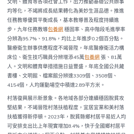
文明、體育等各項社會工作，出力推動基礎公共辦事
均等化，不竭將成長結果轉化為美妙生涯品德。推進
任務教導優質平衡成長，基本教導普及程度持續進
步，九年任務教導
包養網
穩固率、高中階段毛進學率
分辨為95.7%、91.8%，均比上年進步0.2個百分點。
醫療衛生辦事供應程度不竭晉陞，年底醫療衛活力構
床位、衛生技巧職員分辨增添45萬
包養網
張、81萬
人。文明和體育舉措措施日益豐盛，年底全國公共藏
書樓、文明館、檔案館分辨達3309個、3508個、
4154個，人均運動場空中積達2.89平方米。
村落復興展示新景象。各地域各部分連續穩固脫貧攻
堅結果，不竭晉陞村落扶植程度，宜居宜業和美村落
扶植獲得新停頓。2023年，脫貧縣鄉村居平易近人均
可安排支出比上年現實增加8.4%，快于全國鄉村居平