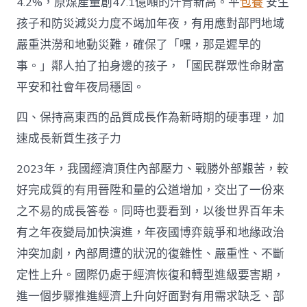
4.2%，原煤產量創47.1億噸的汗青新高。平
包養
安生
孩子和防災減災力度不竭加年夜，有用應對部門地域
嚴重洪澇和地動災難，確保了「嘿，那是遲早的
事。」鄰人拍了拍身邊的孩子，「國民群眾性命財富
平安和社會年夜局穩固。
四、保持高東西的品質成長作為新時期的硬事理，加
速成長新質生孩子力
2023年，我國經濟頂住內部壓力、戰勝外部艱苦，較
好完成質的有用晉陞和量的公道增加，交出了一份來
之不易的成長答卷。同時也要看到，以後世界百年未
有之年夜變局加快演進，年夜國博弈競爭和地緣政治
沖突加劇，內部周遭的狀況的復雜性、嚴重性、不斷
定性上升。國際仍處于經濟恢復和轉型進級要害期，
進一個步驟推進經濟上升向好面對有用需求缺乏、部