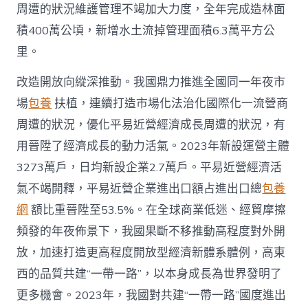
周遭的狀況維護管理不竭加大力度，全年完成造林面
積400萬公頃，新增水土流掉管理面積6.3萬平方公
里。
改造開放向縱深推動。我國鼎力推進全國同一年夜市
場
包養
扶植，連續打造市場化法治化國際化一流營商
周遭的狀況，優化平易近營經濟成長周遭的狀況，有
用晉陞了經濟成長的動力活氣。2023年新設運營主體
3273萬戶，日均新設企業2.7萬戶。平易近營經濟活
氣不竭開釋，平易近營企業進出口額占進出口總
包養
網
額比重晉陞至53.5%。在全球商業低迷、經貿摩擦
頻發的年夜佈景下，我國果斷不移推動高程度對外開
放，加速打造更高程度開放型經濟新體系體例，高東
西的品質共建“一帶一路”，以本身成長為世界發明了
更多機會。2023年，我國對共建“一帶一路”國度進出