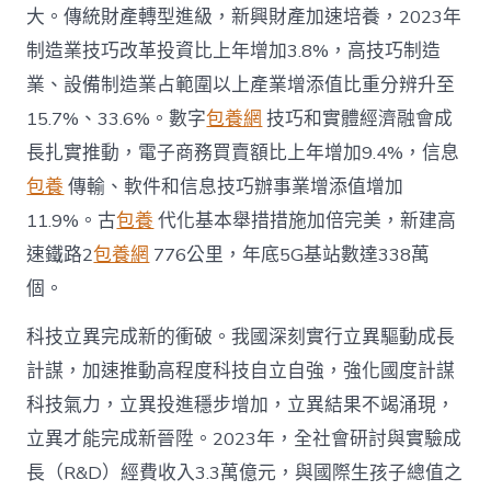
大。傳統財產轉型進級，新興財產加速培養，2023年
制造業技巧改革投資比上年增加3.8%，高技巧制造
業、設備制造業占範圍以上產業增添值比重分辨升至
15.7%、33.6%。數字
包養網
技巧和實體經濟融會成
長扎實推動，電子商務買賣額比上年增加9.4%，信息
包養
傳輸、軟件和信息技巧辦事業增添值增加
11.9%。古
包養
代化基本舉措措施加倍完美，新建高
速鐵路2
包養網
776公里，年底5G基站數達338萬
個。
科技立異完成新的衝破。我國深刻實行立異驅動成長
計謀，加速推動高程度科技自立自強，強化國度計謀
科技氣力，立異投進穩步增加，立異結果不竭涌現，
立異才能完成新晉陞。2023年，全社會研討與實驗成
長（R&D）經費收入3.3萬億元，與國際生孩子總值之