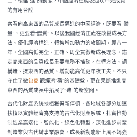
二、積儲“進”的動能，中國經濟在爬坡過坎中完成質
的有用晉陞
察看向高東西的品質成長邁進的中國經濟，既要看“體
量”，更要看“體質”。以後我國經濟正處在改變成長方
法、優化經濟構造、轉換增加動力的攻關期，曩昔一
年，全國高低完全、正確、周全貫徹新成長理念，錨
定高東西的品質成長重要義務不搖動，在轉方法、調
構造、提東西的品質、增動能高低更年夜工夫，不只
守住了微
包養
觀經濟“穩”的基礎盤，更在果斷推進高
東西的品質成長中拓展了“進”的新空間。
古代化財產系統扶植獲得新停頓。各地域各部分加速
扶植以實體經濟為支持的古代化財產系統，扎實推動
制造業高端化、智能化、綠色化轉型，深化進步前輩
制造業與古代辦事業融會，成長新動能新上風不竭強