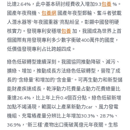
比達2.64%，此中基本研討經費收入增加9.3
包養
%。
國產年夜飛機、
包養網
國產年夜型郵輪、奮斗者號載
人潛水器等“年夜國重器”亮點紛呈，彰顯中國發明硬
核實力。發現專利安穩增
包養
加，我國成為世界上首
個國際有用發現專利多少數字衝破400萬件的國度，
低價值發現專利占比跨越四成。
綠色低碳轉型連續深刻。我國協同推動降碳、減污、
擴綠、增加，推動成長方法綠色低碳轉型，晉陞了成
長的“含綠量”和增加的“含金量”。可再生動力和新型儲
能財產疾速成長，乾淨動力花費量占動力花費總量比
重達26.4%，比上年上升0.4個百分點。綠色低碳新增
加點不竭涌現，範圍以上產業新動力car 、風力發電
機組、充電樁產量分辨比上年增加30.3%、28.7%、
36.9%，“新三樣”產物出口衝破萬億元年夜關。生態