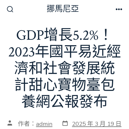
跳
挪馬尼亞
至
搜
選
尋
單
主
切
GDP增長5.2%！
要
換
開
內
關
2023年國平易近經
容
濟和社會發展統
計甜心寶物臺包
養網公報發布
發
文
作者：
admin
2025 年 3 月 19 日
表
章