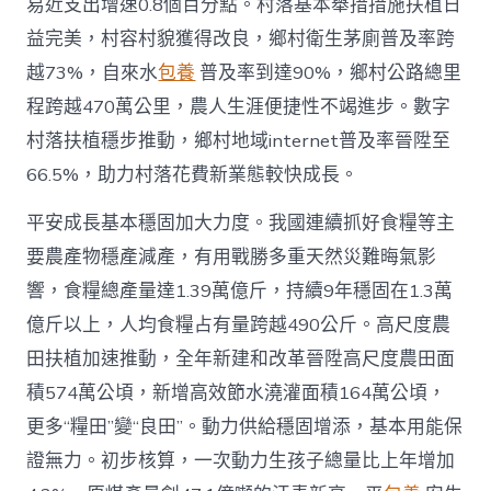
易近支出增速0.8個百分點。村落基本舉措措施扶植日
益完美，村容村貌獲得改良，鄉村衛生茅廁普及率跨
越73%，自來水
包養
普及率到達90%，鄉村公路總里
程跨越470萬公里，農人生涯便捷性不竭進步。數字
村落扶植穩步推動，鄉村地域internet普及率晉陞至
66.5%，助力村落花費新業態較快成長。
平安成長基本穩固加大力度。我國連續抓好食糧等主
要農產物穩產減產，有用戰勝多重天然災難晦氣影
響，食糧總產量達1.39萬億斤，持續9年穩固在1.3萬
億斤以上，人均食糧占有量跨越490公斤。高尺度農
田扶植加速推動，全年新建和改革晉陞高尺度農田面
積574萬公頃，新增高效節水澆灌面積164萬公頃，
更多“糧田”變“良田”。動力供給穩固增添，基本用能保
證無力。初步核算，一次動力生孩子總量比上年增加