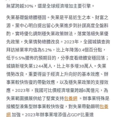
無望跨越30%，還是全球經濟增加主要引擎。
失業基礎盤總體穩固。失業是平易近生之本、財富之
源。黨中心明白提出留心失業進步到計謀高度全盤斟
酌，實時優化調劑穩失業政策辦法，落實落細失業優
先政策，失業情勢總體改良。2023年，全國城鎮查詢
拜訪掉業率均值為5.2%，比上年降落0.4個百分點，
低于5.5%擺佈的預期目的，分季度看總體安穩回落；
城鎮新增失業1244萬人，比上年多增38萬人。失業
情勢改良，重要得益于經濟上升向好的基本效應、辦
事業較快恢復的帶動效應，以及穩失業政策的支撐效
應。2023年，我國可比價經濟增量跨越6萬億元，為
失業範圍擴展供給了堅實支持
包養網
。辦事業特殊是
接觸型湊集型辦事業較快恢復，對失業帶動顯明
包養
網
加強。2023年辦事業增添值占GDP比重達