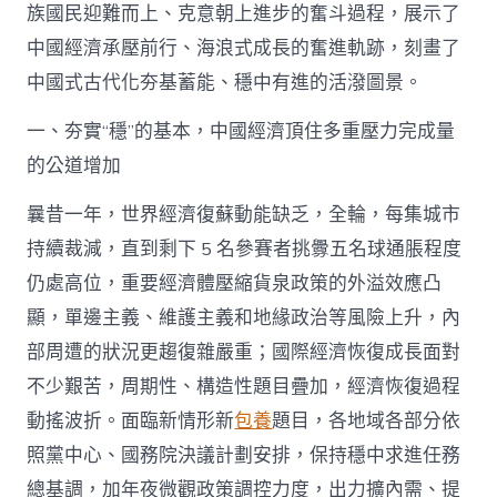
族國民迎難而上、克意朝上進步的奮斗過程，展示了
甜
心
中國經濟承壓前行、海浪式成長的奮進軌跡，刻畫了
寶
中國式古代化夯基蓄能、穩中有進的活潑圖景。
物
臺
包
一、夯實“穩”的基本，中國經濟頂住多重壓力完成量
養
的公道增加
網
公
曩昔一年，世界經濟復蘇動能缺乏，全輪，每集城市
報
發
持續裁減，直到剩下 5 名參賽者挑釁五名球通脹程度
布〉
仍處高位，重要經濟體壓縮貨泉政策的外溢效應凸
中
顯，單邊主義、維護主義和地緣政治等風險上升，內
部周遭的狀況更趨復雜嚴重；國際經濟恢復成長面對
不少艱苦，周期性、構造性題目疊加，經濟恢復過程
動搖波折。面臨新情形新
包養
題目，各地域各部分依
照黨中心、國務院決議計劃安排，保持穩中求進任務
總基調，加年夜微觀政策調控力度，出力擴內需、提