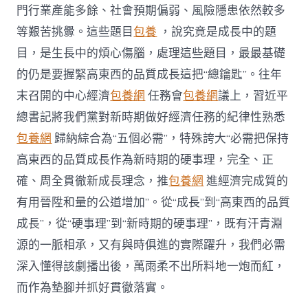
門行業產能多餘、社會預期偏弱、風險隱患依然較多
等艱苦挑釁。這些題目
包養
，說究竟是成長中的題
目，是生長中的煩心傷腦，處理這些題目，最最基礎
的仍是要握緊高東西的品質成長這把“總鑰匙”。往年
末召開的中心經濟
包養網
任務會
包養網
議上，習近平
總書記將我們黨對新時期做好經濟任務的紀律性熟悉
包養網
歸納綜合為“五個必需”，特殊誇大“必需把保持
高東西的品質成長作為新時期的硬事理，完全、正
確、周全貫徹新成長理念，推
包養網
進經濟完成質的
有用晉陞和量的公道增加”。從“成長”到“高東西的品質
成長”，從“硬事理”到“新時期的硬事理”，既有汗青淵
源的一脈相承，又有與時俱進的實際躍升，我們必需
深入懂得該劇播出後，萬雨柔不出所料地一炮而紅，
而作為墊腳并抓好貫徹落實。