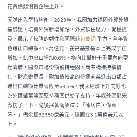
花費價錢慢慢企穩上升。
國際出入堅持均衡。2023年，我國加力穩固外貿外資
基礎盤，培養外貿新增加點，外貿頂住壓力、促穩提
質，展示了較強的韌性和國際競
包養網
爭力。全年貨
色進出口總額41.8萬億元，在高基數基本上完成了正
增加，此中出口增加0.6%，橫向比擬好于重要內向型
經濟體，國際市場份額堅持穩固。商業構造持續優
化，財產鏈更長、附加值較高的普通商業進出口額占
進出口總額比重晉陞至64.8%。我國經濟上升向好也
為外匯儲蓄範圍堅持穩固供給了支持，年底外匯儲宋
微愣了一下，隨後抿著嘴笑道：「陳居白，你真
笨。」備余額32380億美元，穩固在3.1萬億美元以
上。