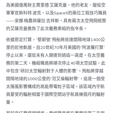
為美國億萬財主賈里德·艾薩克曼，他的老友、服役空
軍軍官斯科特·波克，以及SpaceX的兩位工程技巧職員
——安娜·梅農與薩拉·吉祥斯。具有兩次太空飛翔經歷
的艾薩克曼擔負了此次義務乘組的指令長。
依據原定打算，“堅韌號”飛船將抵達間隔地球1400公
里的近地軌道。自20世紀70年月美國的“阿波羅打算”
停止以來，還從未有人類達到過這一高度。在太空義
務的第二天，機組職員將順次停止40項太空試驗，此
中包含“研討太空輻射對于人體的影響”。飛船將穿越
間隔地球約1000公里的“范艾倫輻射帶”，這是一個受
太陽風影響構成的高能帶電粒子區域，該區域內宇航
員蒙受的輻射相當于國際空間站宇航員幾個月的輻射
量。