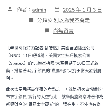
發
文
作者：
admin
2025 年 1 月 3 日
表
章
日
作
分
分類於
別以為我不會走
期
者
類
在
尚無留言
〈SpaceX“北
極
星
【舉世時報特約記者 劉皓然】美國全國播送公司
拂
曉”
（NBC）11日報道稱，美國太空技巧摸索公司
義
（SpaceX）的“北極星拂曉”太空義務于10日正式啟
務
甜
動，搭載著4名宇航員的“獵鷹9號”火箭于當天發射勝
心
利。
查
包
養
此次太空義務最年夜的看點之一，就是初次由“編制外
網
布衣宇航員”實行的太空行走。該舉動能夠意味著作為
啟
動，
新興財產的“貿易太空觀光”的一猛進步。不外也有媒
人