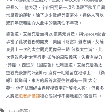
是長久”。他表現，宇宙飛翔是一項佈滿艱巨險阻且異
常昂貴的運動，除了少少數超等富豪外，通俗人可以
或許年夜範圍介入此中的能夠性不年夜。
據報道，艾薩克曼坐擁20億美元資產，與SpaceX配合
承當了此次義務的開支。美國《財富》雜志稱，艾薩
克曼上一次的太空觀光更像是一趟“包機太空游”，此
次竟敢承接“太空行走”如許的風險義務，失實有幾分
“莽撞”。西班牙《國度報》也嘲諷道，艾薩克曼為太
空觀光豪擲的2億美元“沒有一毛錢留在地球上”。《衛
報》報道稱，東方的超等富豪往往都有一個“太空
夢”，他們試圖經由過程摸索宇宙“解救人類”，但良多
人將這
包養網價錢
種心態視作不接地氣的“富豪病”。
標
[db:标签]