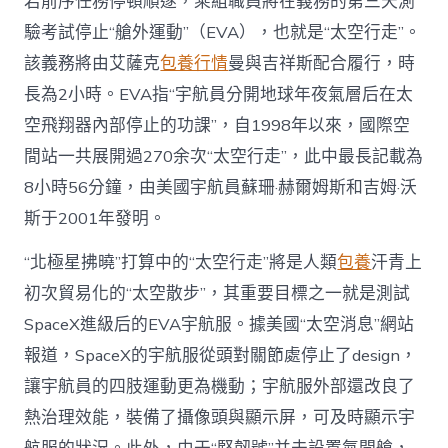
若前序任務停頓順遂，乘組職員將在義務的第三天測
驗考試停止“艙外運動”（EVA），也就是“太空行走”。
該義務將由艾薩克
包養行情
曼與吉祥斯配合履行，時
長為2小時。EVA指“宇航員分開地球年夜氣層后在太
空飛翔器內部停止的功課”，自1998年以來，國際空
間站一共展開過270余次“太空行走”，此中最長記載為
8小時56分鐘，由美國宇航員蘇珊·赫爾姆斯和吉姆·沃
斯于2001年發明。
“北極星拂曉”打算中的“太空行走”將是人類
包養
汗青上
初次貿易化的“太空散步”，其重要目標之一就是測試
SpaceX進級后的EVA宇航服。據美國“太空消息”網站
報道，SpaceX的宇航服從頭對關節處停止了design，
讓宇航員的四肢運動更為機動；宇航服外部還改良了
熱治理效能，裝備了攝像頭與顯示屏，可及時顯示宇