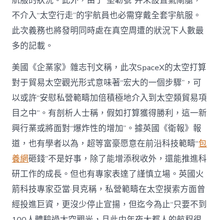
航服的狀況。此外，由于“堅韌號”并未設置氣閘艙，
不介入“太空行走”的宇航員也必需穿戴全套宇航服。
此次義務也將發明同時處在真空周遭的狀況下人數最
多的記載。
美國《企業家》雜志刊文稱，此次SpaceX的太空打算
對于貿易太空觀光形式意味著“宏大的一個步驟”，可
以或許“安慰私營範疇加倍積極地介入到太空類貿易項
目之中”。有剖析人士稱，假如打算獲得勝利，這一新
興行業或將面對“爆炸性的增加”。據英國《衛報》報
道，也有學者以為，超等富豪愿意在前沿科技範疇“
包
養網
砸錢”不是好事，除了能增添稅收外，還能推進科
研工作的成長。但也有專家表達了謹慎立場。英國火
箭科技專家亞當·貝克稱，私營範疇在太空摸索方面曾
經投進巨資，更沒少停止宣揚，但迄今為止“只要不到
100人體驗過太空觀光，且此中年夜大都人的航程很