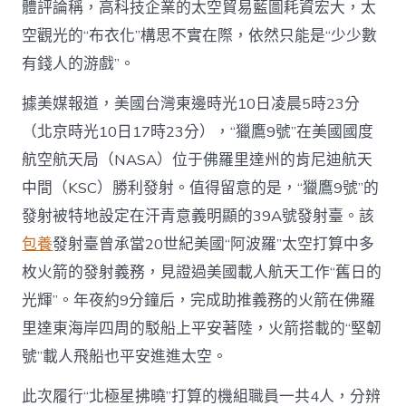
體評論稱，高科技企業的太空貿易藍圖耗資宏大，太
類
初
空觀光的“布衣化”構思不實在際，依然只能是“少少數
次
有錢人的游戲”。
貿
易
太
據美媒報道，美國台灣東邊時光10日凌晨5時23分
空
（北京時光10日17時23分），“獵鷹9號”在美國國度
行
走
航空航天局（NASA）位于佛羅里達州的肯尼迪航天
行
中間（KSC）勝利發射。值得留意的是，“獵鷹9號”的
將
停
發射被特地設定在汗青意義明顯的39A號發射臺。該
止
包養
發射臺曾承當20世紀美國“阿波羅”太空打算中多
_
中
枚火箭的發射義務，見證過美國載人航天工作“舊日的
國
光輝”。年夜約9分鐘后，完成助推義務的火箭在佛羅
網〉
中
里達東海岸四周的駁船上平安著陸，火箭搭載的“堅韌
號”載人飛船也平安進進太空。
此次履行“北極星拂曉”打算的機組職員一共4人，分辨