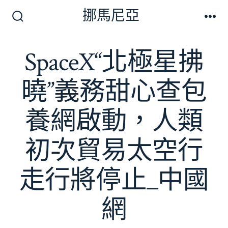
跳
挪馬尼亞
至
搜
選
尋
單
主
切
SpaceX“北極星拂
要
換
開
內
關
曉”義務甜心查包
容
養網啟動，人類
初次貿易太空行
走行將停止_中國
網